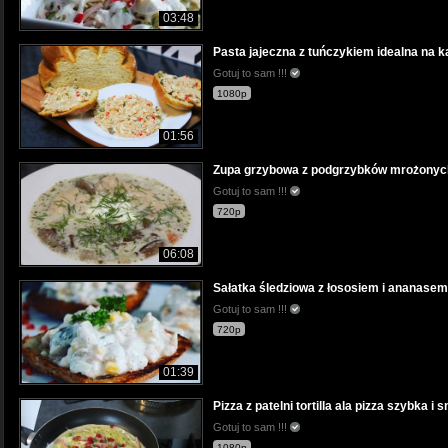
03:48
Pasta jajeczna z tuńczykiem idealna na ka
Gotuj to sam !!!
1080p
01:56
Zupa grzybowa z podgrzybków mrożonych
Gotuj to sam !!!
720p
06:08
Sałatka śledziowa z łososiem i ananasem
Gotuj to sam !!!
720p
01:39
Pizza z patelni tortilla ala pizza szybka i
Gotuj to sam !!!
1080p