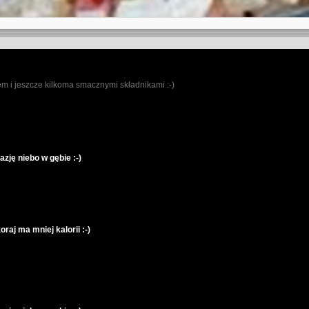
m i jeszcze kilkoma smacznymi składnikami :-)
ję niebo w gębie :-)
raj ma mniej kalorii :-)