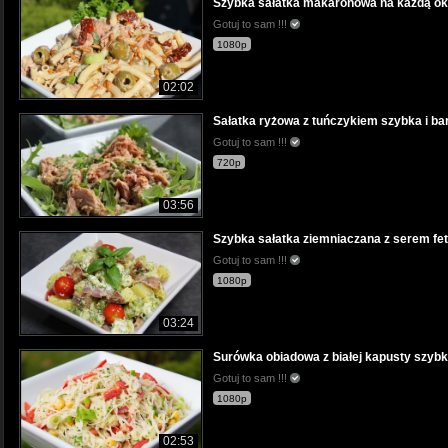
Szybka sałatka makaronowa na każdą okaz
Gotuj to sam !!!
1080p
02:02
Sałatka ryżowa z tuńczykiem szybka i b
Gotuj to sam !!!
720p
03:56
Szybka sałatka ziemniaczana z serem fe
Gotuj to sam !!!
1080p
03:24
Surówka obiadowa z białej kapusty szybk
Gotuj to sam !!!
1080p
02:53