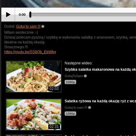
0:00
Dodał:
Gotuj to sam !!!
Witam serdecznie :-)
Dzisiaj polecam pyszną i szybką w wykonaniu sałatkę z ananasem, szynką, sere
Idealna na każdą okazję.
Smacznego !!!
https://youtu.be/SS8Qb_EbWbg
Następne wideo:
Szybka sałatka makaronowa na każdą okaz
GotujToSam
1080p
02:02
Sałatka ryżowa na każdą okazję ryż z wczo
Gotuj to sam !!!
1080p
02:31