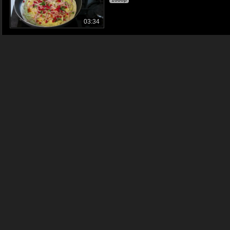
03:34
Sałatka ziemniaczana do dań z grilla tak
Gotuj to sam !!!
1080p
02:44
Pyszna sałatka do dań z grilla
Gotuj to sam !!!
720p
01:49
Najlepsza sałatka śledziowa na święta
Gotuj to sam !!!
1080p
04:06
Surówka obiadowa z buraków szybka prosta