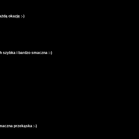
żdą okazję :-)
 szybka i bardzo smaczna :-)
 smaczna przekąska :-)