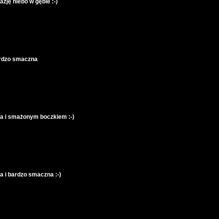
ję niebo w gębie :-)
ardzo smaczna
ta i smażonym boczkiem :-)
a i bardzo smaczna :-)