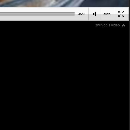
3:20
auto
zwiń opis video