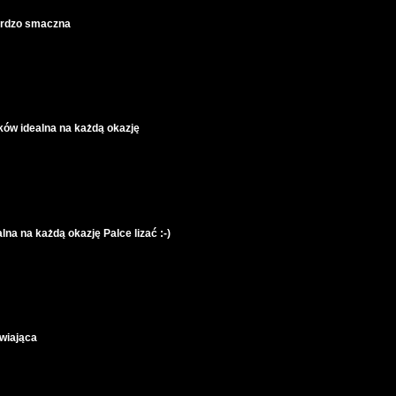
bardzo smaczna
ków idealna na każdą okazję
na na każdą okazję Palce lizać :-)
źwiająca