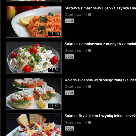
Surówka z marchewki i jabłka szybka i 
Gotuj to sam !!!
720p
01:59
Sałatka ziemniaczana z młodych ziemnia
Gotuj to sam !!!
720p
01:54
Rolada z łososia wędzonego zakąska ideal
Gotuj to sam !!!
720p
03:31
Sałatka fit z jajkiem i szynką lekka i orze
Gotuj to sam !!!
720p