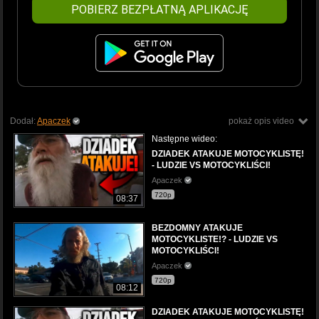
POBIERZ BEZPŁATNĄ APLIKACJĘ
Dodał:
Apaczek
pokaż opis video
Następne wideo:
DZIADEK ATAKUJE MOTOCYKLISTĘ!
- LUDZIE VS MOTOCYKLIŚCI!
Apaczek
720p
08:37
BEZDOMNY ATAKUJE
MOTOCYKLISTE!? - LUDZIE VS
MOTOCYKLIŚCI!
Apaczek
720p
08:12
DZIADEK ATAKUJE MOTOCYKLISTĘ!