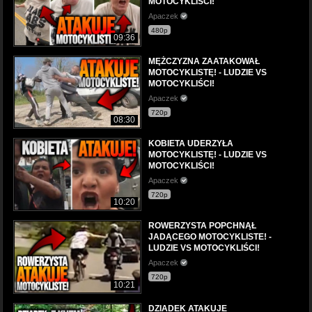
MOTOCYKLIŚCI!
Apaczek
480p
09:36
MĘŻCZYZNA ZAATAKOWAŁ
MOTOCYKLISTĘ! - LUDZIE VS
MOTOCYKLIŚCI!
Apaczek
720p
08:30
KOBIETA UDERZYŁA
MOTOCYKLISTĘ! - LUDZIE VS
MOTOCYKLIŚCI!
Apaczek
720p
10:20
ROWERZYSTA POPCHNĄŁ
JADĄCEGO MOTOCYKLISTE! -
LUDZIE VS MOTOCYKLIŚCI!
Apaczek
720p
10:21
DZIADEK ATAKUJE