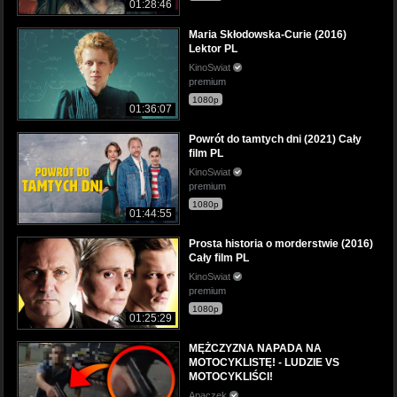
01:28:46
Maria Skłodowska-Curie (2016)
Lektor PL
KinoSwiat
premium
1080p
01:36:07
Powrót do tamtych dni (2021) Cały
film PL
KinoSwiat
premium
1080p
01:44:55
Prosta historia o morderstwie (2016)
Cały film PL
KinoSwiat
premium
1080p
01:25:29
MĘŻCZYZNA NAPADA NA
MOTOCYKLISTĘ! - LUDZIE VS
MOTOCYKLIŚCI!
Apaczek