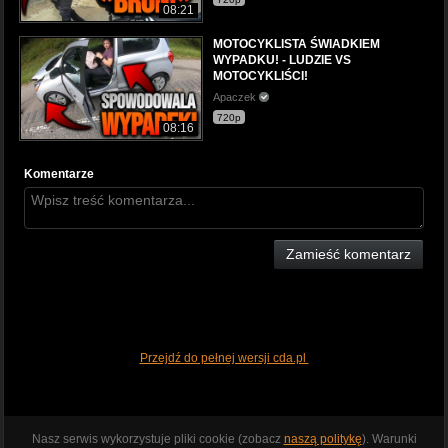
08:21
MOTOCYKLISTA ŚWIADKIEM
WYPADKU! - LUDZIE VS
MOTOCYKLIŚCI!
Apaczek
720p
08:16
Komentarze
Zamieść komentarz
Przejdź do pełnej wersji cda.pl
Nasz serwis wykorzystuje pliki cookie (zobacz
naszą politykę
). Warunki