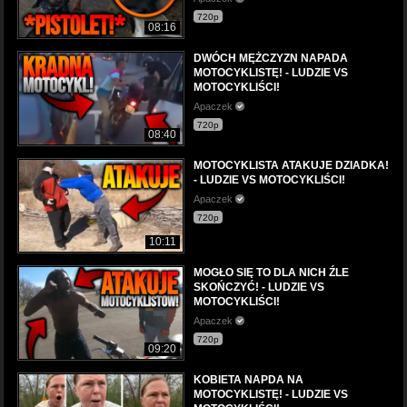
720p
08:16
DWÓCH MĘŻCZYZN NAPADA
MOTOCYKLISTĘ! - LUDZIE VS
MOTOCYKLIŚCI!
Apaczek
720p
08:40
MOTOCYKLISTA ATAKUJE DZIADKA!
- LUDZIE VS MOTOCYKLIŚCI!
Apaczek
720p
10:11
MOGŁO SIĘ TO DLA NICH ŹLE
SKOŃCZYĆ! - LUDZIE VS
MOTOCYKLIŚCI!
Apaczek
720p
09:20
KOBIETA NAPDA NA
MOTOCYKLISTĘ! - LUDZIE VS