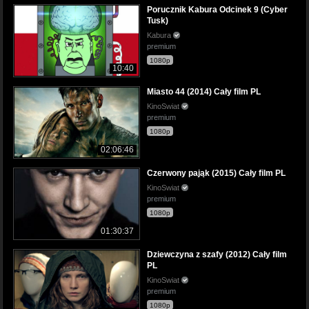
Porucznik Kabura Odcinek 9 (Cyber
Tusk)
Kabura
premium
1080p
10:40
Miasto 44 (2014) Cały film PL
KinoSwiat
premium
1080p
02:06:46
Czerwony pająk (2015) Cały film PL
KinoSwiat
premium
1080p
01:30:37
Dziewczyna z szafy (2012) Cały film
PL
KinoSwiat
premium
1080p