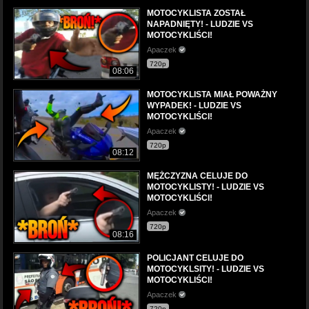
MOTOCYKLISTA ZOSTAŁ
NAPADNIĘTY! - LUDZIE VS
MOTOCYKLIŚCI!
Apaczek
720p
08:06
MOTOCYKLISTA MIAŁ POWAŻNY
WYPADEK! - LUDZIE VS
MOTOCYKLIŚCI!
Apaczek
720p
08:12
MĘŻCZYZNA CELUJE DO
MOTOCYKLISTY! - LUDZIE VS
MOTOCYKLIŚCI!
Apaczek
720p
08:16
POLICJANT CELUJE DO
MOTOCYKLSITY! - LUDZIE VS
MOTOCYKLIŚCI!
Apaczek
720p