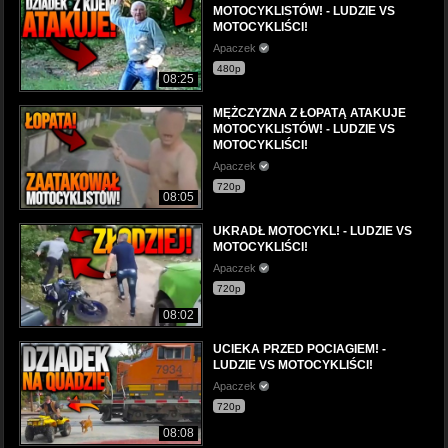
MOTOCYKLISTÓW! - LUDZIE VS
MOTOCYKLIŚCI!
Apaczek
480p
08:25
MĘŻCZYZNA Z ŁOPATĄ ATAKUJE
MOTOCYKLISTÓW! - LUDZIE VS
MOTOCYKLIŚCI!
Apaczek
720p
08:05
UKRADŁ MOTOCYKL! - LUDZIE VS
MOTOCYKLIŚCI!
Apaczek
720p
08:02
UCIEKA PRZED POCIAGIEM! -
LUDZIE VS MOTOCYKLIŚCI!
Apaczek
720p
08:08