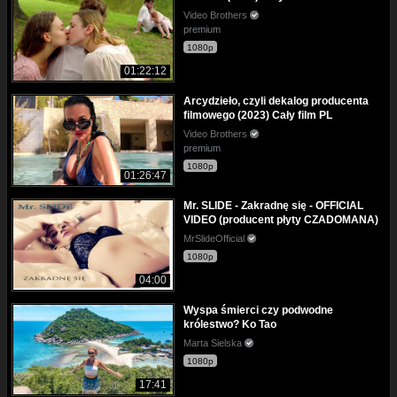
Video Brothers
premium
1080p
01:22:12
Arcydzieło, czyli dekalog producenta
filmowego (2023) Cały film PL
Video Brothers
premium
1080p
01:26:47
Mr. SLIDE - Zakradnę się - OFFICIAL
VIDEO (producent płyty CZADOMANA)
MrSlideOfficial
1080p
04:00
Wyspa śmierci czy podwodne
królestwo? Ko Tao
Marta Sielska
1080p
17:41