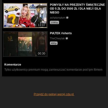
POMYSŁY NA PREZENTY ŚWIĄTECZNE
OD 5 ZŁ DO 3500 ZŁ / DLA NIEJ I DLA
NIEGO
ashplumplum
1080p
13:07
PIĄTEK #shorts
TheChwytak
480p
00:30
Komentarze
Tylko użytkownicy premium mogą zamieszczać komentarze pod tym filmem
Przejdź do pełnej wersji cda.pl