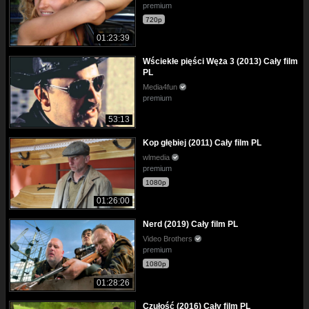
premium
720p
01:23:39
Wściekłe pięści Węża 3 (2013) Cały film
PL
Media4fun
premium
53:13
Kop głębiej (2011) Cały film PL
wlmedia
premium
1080p
01:26:00
Nerd (2019) Cały film PL
Video Brothers
premium
1080p
01:28:26
Czułość (2016) Cały film PL