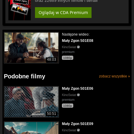
oraz 22689 innych filmów i seriali
Oglądaj w CDA Premium
Następne wideo:
Mały Zgon S01E08
KinoSwiat
premium
1080p
48:03
Podobne filmy
zobacz wszystkie »
Mały Zgon S01E06
KinoSwiat
premium
1080p
50:51
Mały Zgon S01E09
KinoSwiat