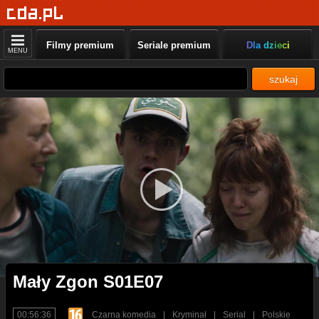
Filmy premium
Seriale premium
Dla dzieci
MENU
szukaj
Mały Zgon S01E07
00:56:36
Czarna komedia
|
Kryminał
|
Serial
|
Polskie