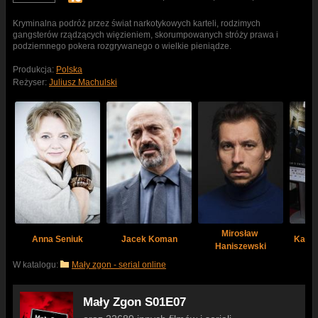
Kryminalna podróż przez świat narkotykowych karteli, rodzimych
gangsterów rządzących więzieniem, skorumpowanych stróży prawa i
podziemnego pokera rozgrywanego o wielkie pieniądze.
Produkcja:
Polska
Reżyser:
Juliusz Machulski
Mirosław 
Anna Seniuk
Jacek Koman
Katar
Haniszewski
W katalogu:
Mały zgon - serial online
Mały Zgon S01E07