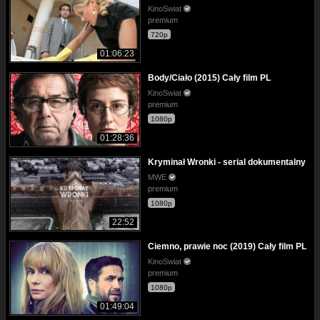
KinoSwiat
premium
720p
01:06:23
Body/Ciało (2015) Cały film PL
KinoSwiat
premium
1080p
01:28:36
Kryminał Wronki - serial dokumentalny
MWE
premium
1080p
22:52
Ciemno, prawie noc (2019) Cały film PL
KinoSwiat
premium
1080p
01:49:04