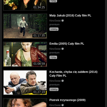
720p
01:34:25
Mały Jakub (2016) Cały film PL
KinoSwiat
premium
1080p
01:17:35
Emilia (2005) Cały film PL
KinoSwiat
premium
720p
01:08:59
Kochanie, chyba cię zabiłem (2014)
Cały Film PL
KinoSwiat
premium
1080p
01:27:19
Piotrek trzynastego (2009)
KinoSwiat