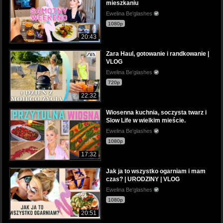
mieszkaniu
Ewelina Be'glashes
1080p
20:43
Zara Haul, gotowanie i randkowanie |
VLOG
Ewelina Be'glashes
720p
22:32
Wiosenna kuchnia, soczysta twarz i
Slow Life w wielkim mieście.
Ewelina Be'glashes
1080p
17:32
Jak ja to wszystko ogarniam i mam
czas? | URODZINY | VLOG
Ewelina Be'glashes
1080p
20:51