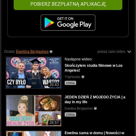
POBIERZ BEZPŁATNĄ APLIKACJĘ
Dodał:
Ewelina Be'glashes
pokaż opis video
Następne wideo:
Skończyłem studia filmowe w Los
Angeles!
TripHunter
1080p
20:43
JEDEN DZIEŃ Z MOJEGO ŻYCIA | a
day in my life
Ewelina Be'glashes
1080p
26:57
Ewelina sama w domu | Nowości w