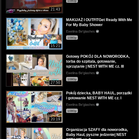
1080p
21:43
MAKIJAŻ I OUTFITGet Ready With Me
For My Baby Shower
Ewelina Be'glashes
1080p
15:21
Gotowy POKÓJ DLA NOWORODKA,
torba do szpitala, gotowanie,
sprzątanie | NEST WITH ME cz. IIl
Ewelina Be'glashes
1080p
27:50
Pokój dziecka, BABY HAUL, porządki
i gotowanie NEST WITH ME cz. I
Ewelina Be'glashes
1080p
20:19
Organizacja SZAFY dla noworodka,
Baby Haul, pyszne jedzenie| NEST