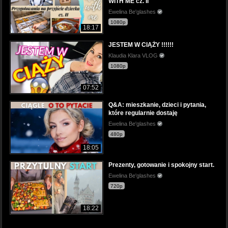
WITH ME cz. II
Ewelina Be'glashes
1080p
18:17
JESTEM W CIĄŻY !!!!!!
Klaudia Klara VLOG
1080p
07:52
Q&A: mieszkanie, dzieci i pytania,
które regularnie dostaję
Ewelina Be'glashes
480p
18:05
Prezenty, gotowanie i spokojny start.
Ewelina Be'glashes
720p
18:22