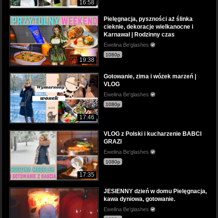
16:58
Pielęgnacja, pyszności aż ślinka
cieknie, dekoracje wielkanocne i
Karnawał | Rodzinny czas
Ewelina Be'glashes
1080p
19:38
Gotowanie, zima i wózek marzeń |
VLOG
Ewelina Be'glashes
1080p
17:46
VLOG z Polski i kucharzenie BABCI
GRAZI
Ewelina Be'glashes
1080p
17:35
JESIENNY dzień w domu Pielęgnacja,
kawa dyniowa, gotowanie.
Ewelina Be'glashes