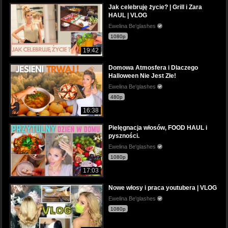
Jak celebruję życie? | Grill i Zara
HAUL | VLOG
Ewelina Be'glashes
1080p
19:42
Domowa Atmosfera i Dlaczego
Halloween Nie Jest Złe!
Ewelina Be'glashes
480p
16:38
Pielęgnacja włosów, FOOD HAUL i
pyszności.
Ewelina Be'glashes
1080p
17:03
Nowe włosy i praca youtubera | VLOG
Ewelina Be'glashes
1080p