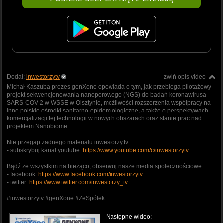
Dodał:
inwestorzytv
zwiń opis video
Michał Kaszuba prezes genXone opowiada o tym, jak przebiega pilotażowy
projekt sekwencjonowania nanoporowego (NGS) do badań koronawirusa
SARS-COV-2 w WSSE w Olsztynie, możliwości rozszerzenia współpracy na
inne polskie ośrodki sanitarno-epidemiologiczne, a także o perspektywach
komercjalizacji tej technologii w nowych obszarach oraz stanie prac nad
projektem Nanobiome.
Nie przegap żadnego materiału inwestorzy.tv:
- subskrybuj kanał youtube:
https://www.youtube.com/c/inwestorzytv
Bądź ze wszystkim na bieżąco, obserwuj nasze media społecznościowe:
- facebook:
https://www.facebook.com/inwestorzytv
- twitter:
https://www.twitter.com/inwestorzy_tv
#inwestorzytv #genXone #ZeSpółek
Następne wideo: