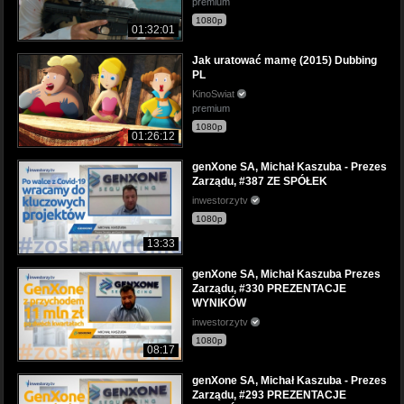
premium
1080p
01:32:01
Jak uratować mamę (2015) Dubbing
PL
KinoSwiat
premium
1080p
01:26:12
genXone SA, Michał Kaszuba - Prezes
Zarządu, #387 ZE SPÓŁEK
inwestorzytv
1080p
13:33
genXone SA, Michał Kaszuba Prezes
Zarządu, #330 PREZENTACJE
WYNIKÓW
inwestorzytv
1080p
08:17
genXone SA, Michał Kaszuba - Prezes
Zarządu, #293 PREZENTACJE