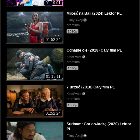
01:19:01
Miłość na Bali (2024) Lektor PL
Filmy Akcji
premium
1080p
01:52:24
Odnajdę cię (2018) Cały film PL
KinoSwiat
premium
1080p
01:19:11
7 uczuć (2018) Cały film PL
KinoSwiat
premium
1080p
01:52:24
Surinam: Gra o władzę (2020) Lektor
PL
Filmy Akcji