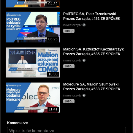
04:32
PolTREG SA, Piotr Trzonkowski
Prezes Zarządu, #451 ZE SPÓŁEK
inwestorzytv
1080p
06:25
Mabion SA, Krzysztof Kaczmarczyk
Prezes Zarządu, #585 ZE SPÓŁEK
inwestorzytv
1080p
10:30
Molecure SA, Marcin Szumowski
Prezes Zarządu, #533 ZE SPÓŁEK
inwestorzytv
1080p
11:41
Komentarze