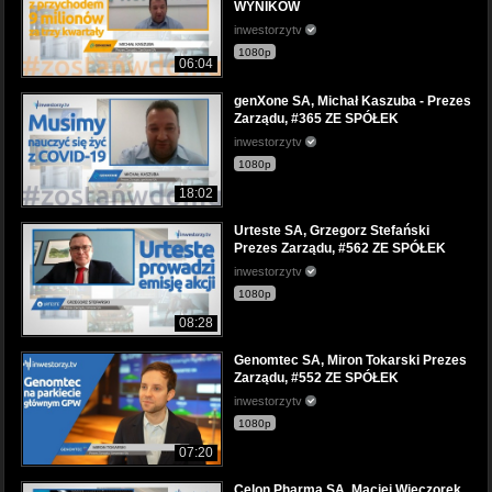
WYNIKÓW
inwestorzytv
1080p
06:04
genXone SA, Michał Kaszuba - Prezes
Zarządu, #365 ZE SPÓŁEK
inwestorzytv
1080p
18:02
Urteste SA, Grzegorz Stefański
Prezes Zarządu, #562 ZE SPÓŁEK
inwestorzytv
1080p
08:28
Genomtec SA, Miron Tokarski Prezes
Zarządu, #552 ZE SPÓŁEK
inwestorzytv
1080p
07:20
Celon Pharma SA, Maciej Wieczorek