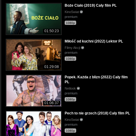
Boże Ciało (2019) Cały film PL
KinoSwiat
premium
1080p
01:50:23
Miłość od kuchni (2022) Lektor PL
Filmy Akcji
premium
1080p
01:29:08
Popek. Każda z blizn (2022) Cały film
PL
Netlook
premium
1080p
01:06:37
Pech to nie grzech (2018) Cały film PL
KinoSwiat
premium
1080p