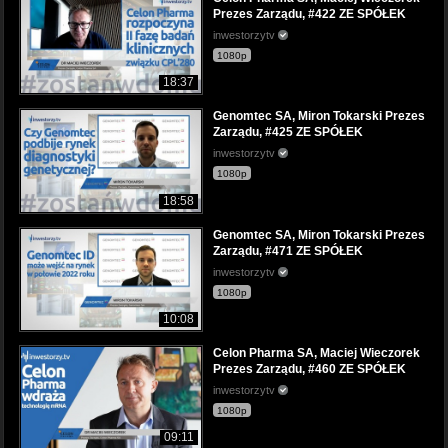
Prezes Zarządu, #422 ZE SPÓŁEK
inwestorzytv
1080p
18:37
Genomtec SA, Miron Tokarski Prezes
Zarządu, #425 ZE SPÓŁEK
inwestorzytv
1080p
18:58
Genomtec SA, Miron Tokarski Prezes
Zarządu, #471 ZE SPÓŁEK
inwestorzytv
1080p
10:08
Celon Pharma SA, Maciej Wieczorek
Prezes Zarządu, #460 ZE SPÓŁEK
inwestorzytv
1080p
09:11