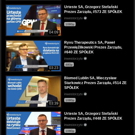
Urteste SA, Grzegorz Stefański
Prezes Zarządu, #573 ZE SPÓŁEK
inwestorzytv
1080p
04:09
Ryvu Therapeutics SA, Paweł
Przewięźlikowski Prezes Zarządu,
#640 ZE SPÓŁEK
inwestorzytv
480p
03:23
Biomed Lublin SA, Mieczysław
Starkowicz Prezes Zarządu, #514 ZE
SPÓŁEK
inwestorzytv
1080p
03:39
Urteste SA, Grzegorz Stefański
Prezes Zarządu, #448 ZE SPÓŁEK
inwestorzytv
1080p