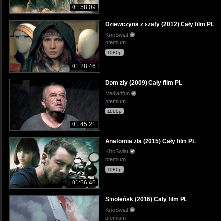
01:58:09
Dziewczyna z szafy (2012) Cały film PL
KinoSwiat
premium
1080p
01:28:46
Dom zły (2009) Cały film PL
Media4fun
premium
1080p
01:45:21
Anatomia zła (2015) Cały film PL
KinoSwiat
premium
1080p
01:56:46
Smoleńsk (2016) Cały film PL
KinoSwiat
premium