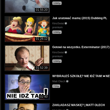
1080p
01:55:20
Jak uratować mamę (2015) Dubbing PL
KinoSwiat
premium
1080p
01:26:12
Gotowi na wszystko. Exterminator (2017) 
KinoSwiat
premium
1080p
01:52:39
WYBRAŁEŚ SZKOŁĘ? NIE IDŹ TAM! ■ N
Matt Olech
720p
02:40
ZAKŁADASZ MASKĘ? | MATT OLECH