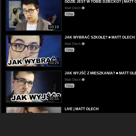
GDZIE JEST W TOBIE DZIECKO? | MATT
Matt Olech
720p
03:19
JAK WYBRAĆ SZKOŁĘ? ■ MATT OLECH
Matt Olech
720p
03:25
JAK WYJŚĆ Z MIESZKANIA? ■ MATT OL
Matt Olech
720p
02:51
LIVE | MATT OLECH
Matt Olech
720p
01:26:55