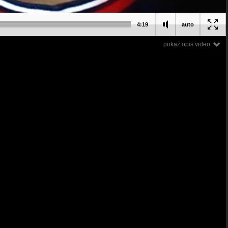
4:19
auto
pokaż opis video