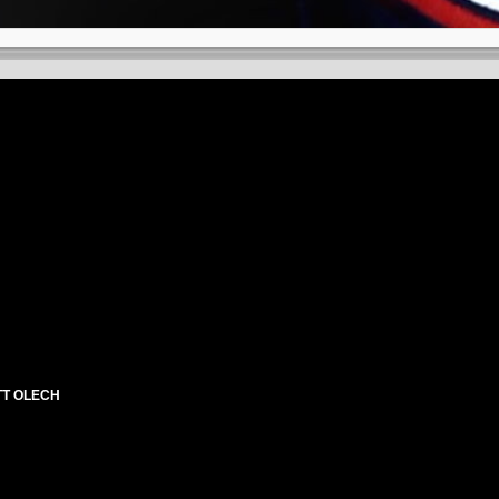
H
H
TT OLECH