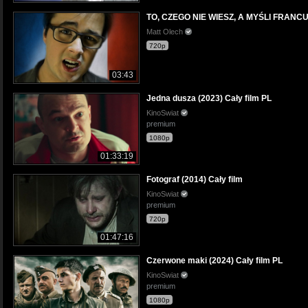
TO, CZEGO NIE WIESZ, A MYŚLI FRANC
Matt Olech
720p
03:43
Jedna dusza (2023) Cały film PL
KinoSwiat
premium
1080p
01:33:19
Fotograf (2014) Cały film
KinoSwiat
premium
720p
01:47:16
Czerwone maki (2024) Cały film PL
KinoSwiat
premium
1080p