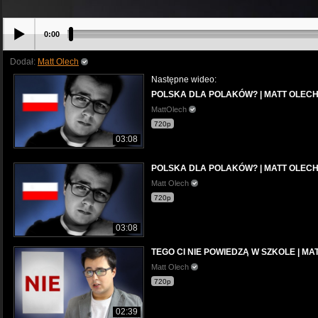
0:00
Dodał:
Matt Olech
Następne wideo:
POLSKA DLA POLAKÓW? | MATT OLEC
MattOlech
720p
03:08
POLSKA DLA POLAKÓW? | MATT OLEC
Matt Olech
720p
03:08
TEGO CI NIE POWIEDZĄ W SZKOLE | MA
Matt Olech
720p
02:39