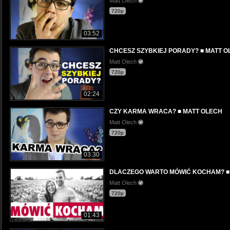
Matt Olech
720p
03:52
CHCESZ SZYBKIEJ PORADY? ■ MATT O
Matt Olech
720p
02:24
CZY KARMA WRACA? ■ MATT OLECH
Matt Olech
720p
03:30
DLACZEGO WARTO MÓWIĆ KOCHAM? ■
Matt Olech
720p
01:43