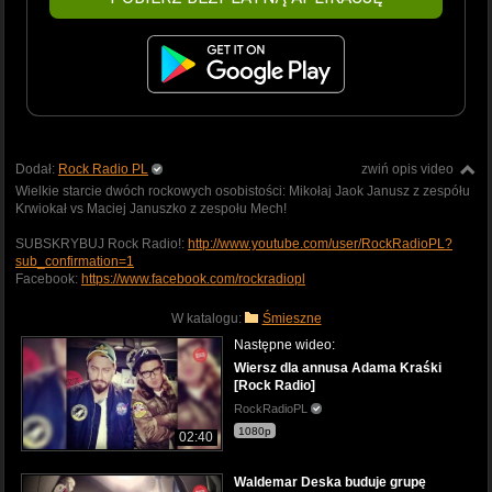
Dodał:
Rock Radio PL
zwiń opis video
Wielkie starcie dwóch rockowych osobistości: Mikołaj Jaok Janusz z zespółu
Krwiokał vs Maciej Januszko z zespołu Mech!
SUBSKRYBUJ Rock Radio!:
http://www.youtube.com/user/RockRadioPL?
sub_confirmation=1
Facebook:
https://www.facebook.com/rockradiopl
W katalogu:
Śmieszne
Następne wideo:
Wiersz dla annusa Adama Kraśki
[Rock Radio]
RockRadioPL
1080p
02:40
Waldemar Deska buduje grupę