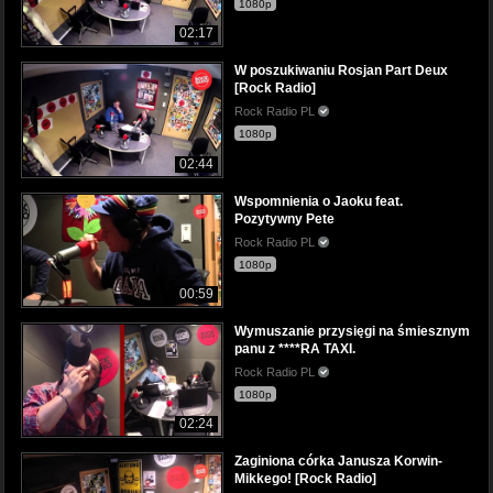
1080p
02:17
W poszukiwaniu Rosjan Part Deux
[Rock Radio]
Rock Radio PL
1080p
02:44
Wspomnienia o Jaoku feat.
Pozytywny Pete
Rock Radio PL
1080p
00:59
Wymuszanie przysięgi na śmiesznym
panu z ****RA TAXI.
Rock Radio PL
1080p
02:24
Zaginiona córka Janusza Korwin-
Mikkego! [Rock Radio]