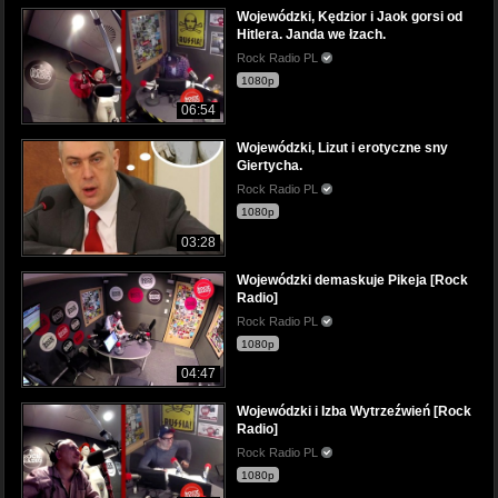
Wojewódzki, Kędzior i Jaok gorsi od
Hitlera. Janda we łzach.
Rock Radio PL
1080p
06:54
Wojewódzki, Lizut i erotyczne sny
Giertycha.
Rock Radio PL
1080p
03:28
Wojewódzki demaskuje Pikeja [Rock
Radio]
Rock Radio PL
1080p
04:47
Wojewódzki i Izba Wytrzeźwień [Rock
Radio]
Rock Radio PL
1080p