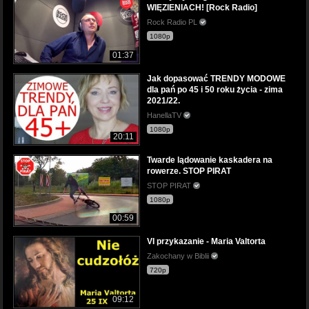
WIĘZIENIACH! [Rock Radio]
Rock Radio PL
1080p
01:37
Jak dopasować TRENDY MODOWE
dla pań po 45 i 50 roku życia - zima
2021/22.
HanellaTV
1080p
20:11
Twarde lądowanie kaskadera na
rowerze. STOP PIRAT
STOP PIRAT
1080p
00:59
VI przykazanie - Maria Valtorta
Zakochany w Biblii
720p
09:12