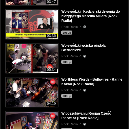
03:47
Wojewódzki i Kędzierski dzwonią do
nieżyjącego Marcina Millera [Rock
Radio]
Rock Radio PL
1080p
03:36
Wojewódzki wciska pindola
Biedroniowi
Rock Radio PL
1080p
05:34
Worthless Words - Bulbwires - Ranne
Kakao [Rock Radio]
Rock Radio PL
1080p
04:19
W poszukiwaniu Rosjan Część
Pierwsza [Rock Radio]
Rock Radio PL