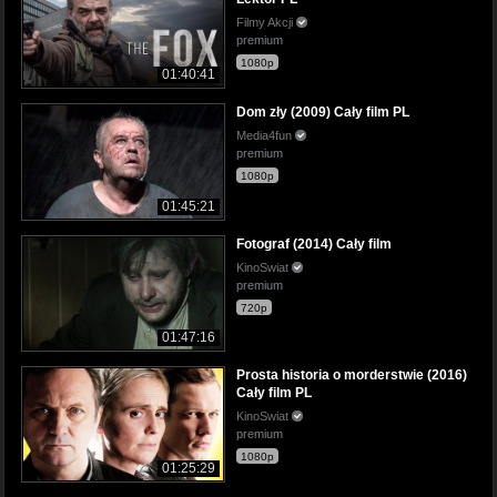
Filmy Akcji
premium
1080p
01:40:41
Dom zły (2009) Cały film PL
Media4fun
premium
1080p
01:45:21
Fotograf (2014) Cały film
KinoSwiat
premium
720p
01:47:16
Prosta historia o morderstwie (2016)
Cały film PL
KinoSwiat
premium
1080p
01:25:29