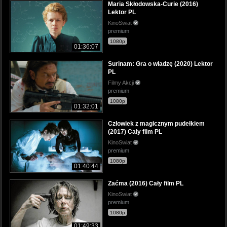
Maria Skłodowska-Curie (2016)
Lektor PL
KinoSwiat
premium
1080p
01:36:07
Surinam: Gra o władzę (2020) Lektor
PL
Filmy Akcji
premium
1080p
01:32:01
Człowiek z magicznym pudełkiem
(2017) Cały film PL
KinoSwiat
premium
1080p
01:40:44
Zaćma (2016) Cały film PL
KinoSwiat
premium
1080p
01:49:33