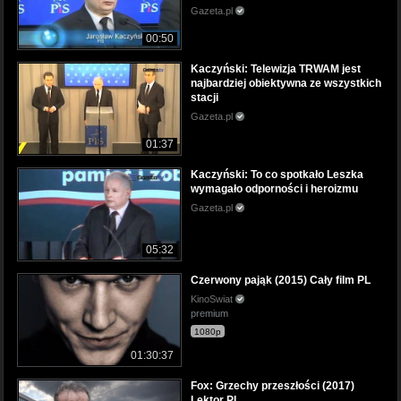
Gazeta.pl
00:50
Kaczyński: Telewizja TRWAM jest
najbardziej obiektywna ze wszystkich
stacji
Gazeta.pl
01:37
Kaczyński: To co spotkało Leszka
wymagało odporności i heroizmu
Gazeta.pl
05:32
Czerwony pająk (2015) Cały film PL
KinoSwiat
premium
1080p
01:30:37
Fox: Grzechy przeszłości (2017)
Lektor PL