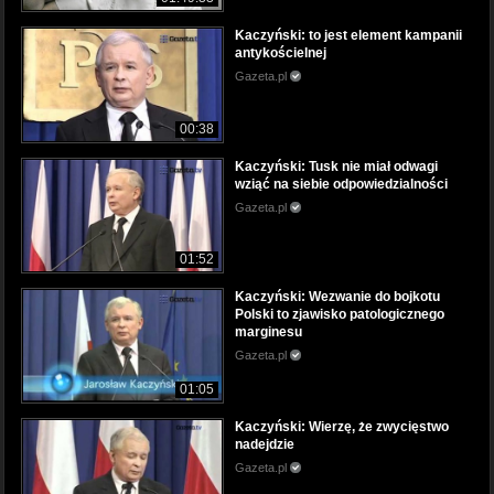
Kaczyński: to jest element kampanii
antykościelnej
Gazeta.pl
00:38
Kaczyński: Tusk nie miał odwagi
wziąć na siebie odpowiedzialności
Gazeta.pl
01:52
Kaczyński: Wezwanie do bojkotu
Polski to zjawisko patologicznego
marginesu
Gazeta.pl
01:05
Kaczyński: Wierzę, że zwycięstwo
nadejdzie
Gazeta.pl