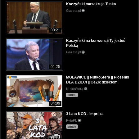
Kaczyński masakruje Tuska
Gazeta.pl
00:21
Kaczyński na konwencji Ty jesteś
Polską
Gazeta.pl
01:25
MGŁAWICE || NutkoSfera || Piosenki
DLA DZIECI || CeZik dzieciom
NutkoSfera
1080p
04:09
3 Lata KOD - impreza
PytaPL
1080p