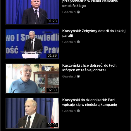
przeprowadzić w cieniu kłamstwa
smoleńskiego
Gazeta.pl
01:23
Kaczyński: Żebyśmy dotarli do każdej
parafii
Gazeta.pl
01:39
Kaczyński chce dotrzeć, do tych,
których wcześniej obrażał
Gazeta.pl
02:39
Kaczyński do dziennikarki: Pani
wpisuje się w niedobrą kampanię
Gazeta.pl
02:03