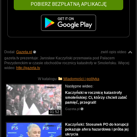
POBIERZ BEZPŁATNĄ APLIKACJĘ
Dodał:
Gazeta.pl
zwiń opis video
gazeta.tv prezentuje: Jarosław Kaczyński przemawia pod Pałacem
Prezydenckim w czasie obchodów rocznicy katastrofy w Smoleńsku. Więcej
wideo:
http://gazeta.tv
W katalogu:
Wiadomości i polityka
Następne wideo:
Kaczyński w rocznicę katastrofy
smoleńskiej: Ci, którzy chcieli zabić
pamięć, przegrali!
Gazeta.pl
01:52
Kaczyński: Stosunek PO do korupcji
pokazuje afera hazardowa i próba jej
ukrycia