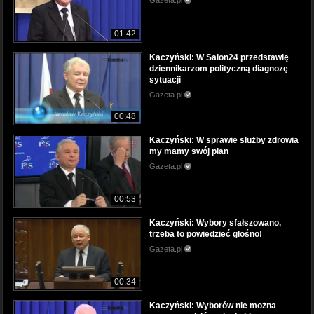
Gazeta.pl
01:42
Kaczyński: W Salon24 przedstawię
dziennikarzom polityczną diagnozę
sytuacji
Gazeta.pl
00:48
Kaczyński: W sprawie służby zdrowia
my mamy swój plan
Gazeta.pl
00:53
Kaczyński: Wybory sfałszowano,
trzeba to powiedzieć głośno!
Gazeta.pl
00:34
Kaczyński: Wyborów nie można