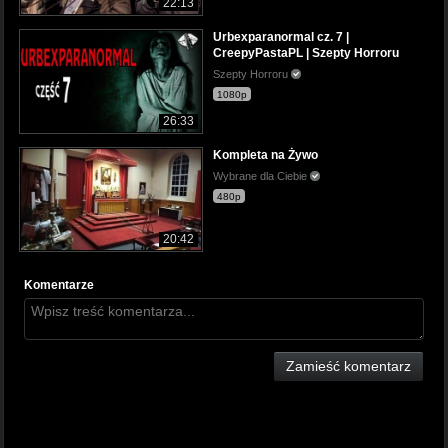
22:13
Urbexparanormal cz. 7 |
CreepyPastaPL | Szepty Horroru
Szepty Horroru
1080p
26:33
Kompleta na Żywo
Wybrane dla Ciebie
480p
20:42
Komentarze
Zamieść komentarz