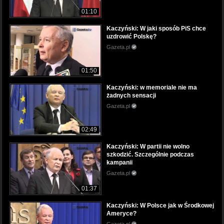
01:10
Kaczyński: W jaki sposób PiS chce
uzdrowić Polskę?
Gazeta.pl
01:50
Kaczyński: w memoriale nie ma
żadnych sensacji
Gazeta.pl
02:49
Kaczyński: W partii nie wolno
szkodzić. Szczególnie podczas
kampanii
Gazeta.pl
01:37
Kaczyński: W Polsce jak w Środkowej
Ameryce?