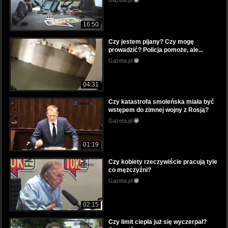
Gazeta.pl
16:50
Czy jestem pijany? Czy mogę
prowadzić? Policja pomoże, ale...
Gazeta.pl
04:31
Czy katastrofa smoleńska miała być
wstępem do zimnej wojny z Rosją?
Gazeta.pl
01:19
Czy kobiety rzeczywiście pracują tyle
co mężczyźni?
Gazeta.pl
02:15
Czy limit ciepła już się wyczerpał?