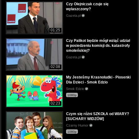
Czy Olejniczak czuje się
wylaszczony?
Gazeta.pl
01:25
Czy Palikot będzie mógł wziąć udział
w posiedzeniu komisji ds. katastrofy
smoleńskiej?
Gazeta.pl
02:08
My Jesteśmy Krasnoludki - Piosenki
Dla Dzieci - Smok Edzio
Smok Edzio
1080p
02:23
Czym się różni SZKOŁA od WIARY?
[SUCHARY WIDZÓW]
Czarny Humor
1080p