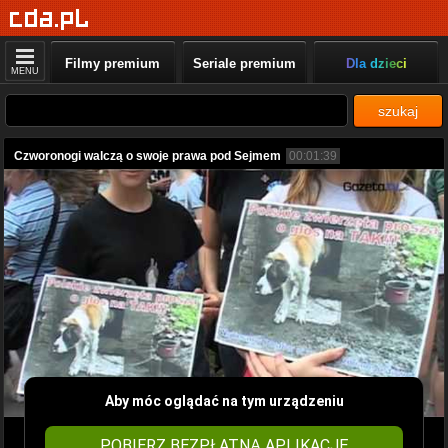
Filmy premium
Seriale premium
Dla dzieci
MENU
szukaj
Czworonogi walczą o swoje prawa pod Sejmem
00:01:39
Aby móc oglądać na tym urządzeniu
POBIERZ BEZPŁATNĄ APLIKACJĘ