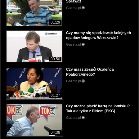
Sprawdź
Gazeta.pl
01:29
Czy mamy się spodziewać kolejnych
opadów śniegu w Warszawie?
Gazeta.pl
00:50
Czy masz Zespół Ocaleńca
Poaborcyjnego?
Gazeta.pl
01:27
Czy można płacić kartą na lotnisku?
Tak ale tylko z PINem [EKG]
Gazeta.pl
04:38