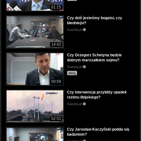
01:15
Czy dziś jesteśmy bogatsi, czy
biedniejsi?
Gazeta.pl
14:42
Czy Grzegorz Schetyna będzie
dobrym marszałkiem sejmu?
Gazeta.pl
480p
00:59
Czy interwencja przybliży upadek
reżimu libijskiego?
Gazeta.pl
02:51
Czy Jarosław Kaczyński podda się
badaniom?