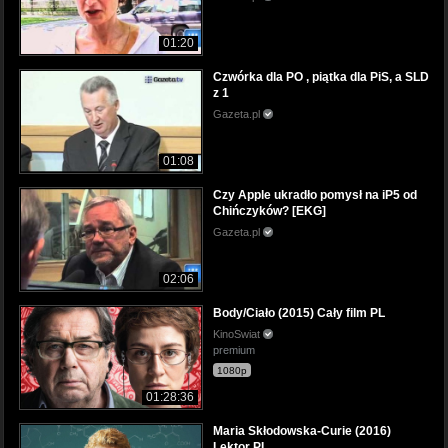
01:20
Czwórka dla PO , piątka dla PiS, a SLD
z 1
Gazeta.pl
01:08
Czy Apple ukradło pomysł na iP5 od
Chińczyków? [EKG]
Gazeta.pl
02:06
Body/Ciało (2015) Cały film PL
KinoSwiat
premium
1080p
01:28:36
Maria Skłodowska-Curie (2016)
Lektor PL