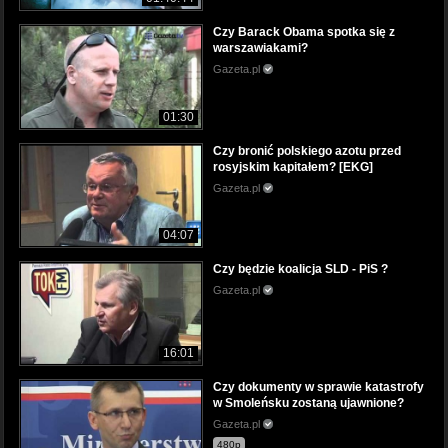
Czy Barack Obama spotka się z
warszawiakami?
Gazeta.pl
01:30
Czy bronić polskiego azotu przed
rosyjskim kapitałem? [EKG]
Gazeta.pl
04:07
Czy będzie koalicja SLD - PiS ?
Gazeta.pl
16:01
Czy dokumenty w sprawie katastrofy
w Smoleńsku zostaną ujawnione?
Gazeta.pl
480p