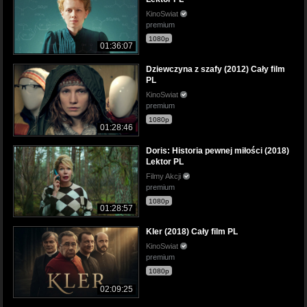
KinoSwiat
premium
1080p
01:36:07
Dziewczyna z szafy (2012) Cały film
PL
KinoSwiat
premium
1080p
01:28:46
Doris: Historia pewnej miłości (2018)
Lektor PL
Filmy Akcji
premium
1080p
01:28:57
Kler (2018) Cały film PL
KinoSwiat
premium
1080p
02:09:25