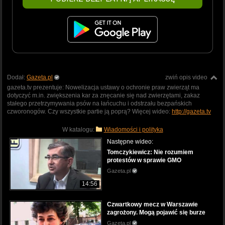
Dodał:
Gazeta.pl
zwiń opis video
gazeta.tv prezentuje: Nowelizacja ustawy o ochronie praw zwierząt ma
dotyczyć m.in. zwiększenia kar za znęcanie się nad zwierzętami, zakaz
stałego przetrzymywania psów na łańcuchu i odstrzału bezpańskich
czworonogów. Czy wszystkie partie ją poprą? Więcej wideo:
http://gazeta.tv
W katalogu:
Wiadomości i polityka
Następne wideo:
Tomczykiewicz: Nie rozumiem
protestów w sprawie GMO
Gazeta.pl
14:56
Czwartkowy mecz w Warszawie
zagrożony. Mogą pojawić się burze
Gazeta.pl