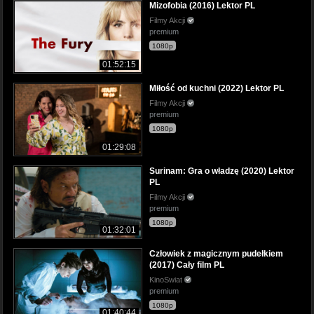
Mizofobia (2016) Lektor PL
Filmy Akcji
premium
1080p
01:52:15
Miłość od kuchni (2022) Lektor PL
Filmy Akcji
premium
1080p
01:29:08
Surinam: Gra o władzę (2020) Lektor
PL
Filmy Akcji
premium
1080p
01:32:01
Człowiek z magicznym pudełkiem
(2017) Cały film PL
KinoSwiat
premium
1080p
01:40:44