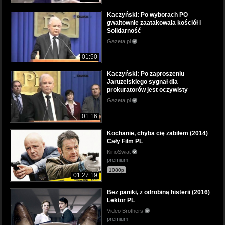
Kaczyński: Po wyborach PO
gwałtownie zaatakowała kościół i
Solidarność
Gazeta.pl
01:50
Kaczyński: Po zaproszeniu
Jaruzelskiego sygnał dla
prokuratorów jest oczywisty
Gazeta.pl
01:16
Kochanie, chyba cię zabiłem (2014)
Cały Film PL
KinoSwiat
premium
1080p
01:27:19
Bez paniki, z odrobiną histerii (2016)
Lektor PL
Video Brothers
premium