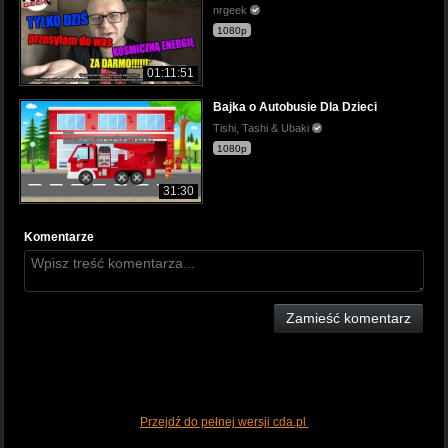
nrgeek
1080p
01:11:51
Bajka o Autobusie Dla Dzieci
Tishi, Tashi & Ubaki
1080p
31:30
Komentarze
Zamieść komentarz
Przejdź do pełnej wersji cda.pl