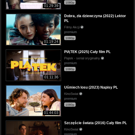
1080p
01:29:39
Dobra, zła dziewczyna (2022) Lektor
PL
Filmy Akcji
premium
1080p
01:19:24
PIĄTEK (2025) Cały film PL
Piątek - serial oryginalny
premium
1080p
01:11:36
Uśmiech losu (2023) Napisy PL
KinoSwiat
premium
1080p
01:44:03
Szczęście świata (2016) Cały film PL
KinoSwiat
premium