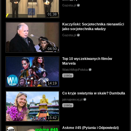
Gazeta.pl
01:38
Kaczyński: Socjotechnika nienawiści
jako socjotechnika władzy
Gazeta.pl
04:50
Top 10 wyczekiwanych filmów
Marvela
WatchMojoPolska
1080p
14:19
Co kryje swiatynia w skale? Dambulla
jaknajwiecej.pl
1080p
15:42
Askme #45 (Pytania i Odpowiedzi)