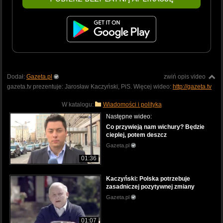
Dodał:
Gazeta.pl
zwiń opis video
gazeta.tv prezentuje: Jarosław Kaczyński, PiS. Więcej wideo:
http://gazeta.tv
W katalogu:
Wiadomości i polityka
Następne wideo:
Co przywieją nam wichury? Będzie
cieplej, potem deszcz
Gazeta.pl
01:36
Kaczyński: Polska potrzebuje
zasadniczej pozytywnej zmiany
Gazeta.pl
01:07