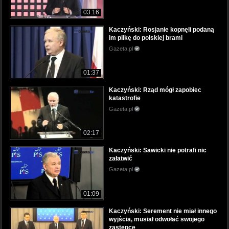
03:16
Kaczyński: Rosjanie kopnęli podaną
im piłkę do polskiej brami
Gazeta.pl
01:37
Kaczyński: Rząd mógł zapobiec
katastrofie
Gazeta.pl
02:17
Kaczyński: Sawicki nie potrafi nic
załatwić
Gazeta.pl
01:09
Kaczyński: Serement nie miał innego
wyjścia, musiał odwołać swojego
zastępcę