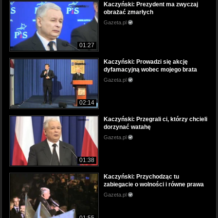
Kaczyński: Prezydent ma zwyczaj
obrażać zmarłych
Gazeta.pl
01:27
Kaczyński: Prowadzi się akcję
dyfamacyjną wobec mojego brata
Gazeta.pl
02:14
Kaczyński: Przegrali ci, którzy chcieli
dorzynać watahę
Gazeta.pl
01:38
Kaczyński: Przychodząc tu
zabiegacie o wolności i równe prawa
Gazeta.pl
01:55