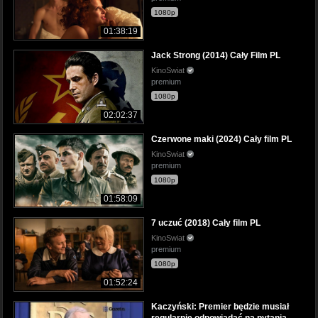
1080p
01:38:19
Jack Strong (2014) Cały Film PL
KinoSwiat
premium
1080p
02:02:37
Czerwone maki (2024) Cały film PL
KinoSwiat
premium
1080p
01:58:09
7 uczuć (2018) Cały film PL
KinoSwiat
premium
1080p
01:52:24
Kaczyński: Premier będzie musiał