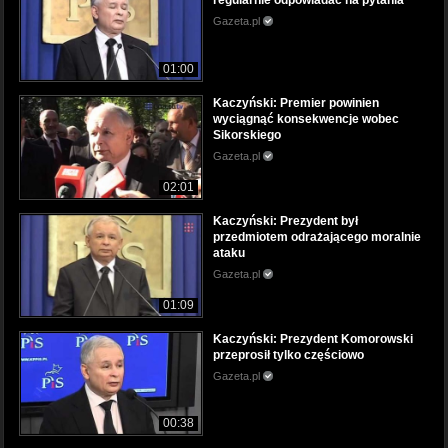
regularnie odpowiadać na pytania
Gazeta.pl
01:00
Kaczyński: Premier powinien
wyciągnąć konsekwencje wobec
Sikorskiego
Gazeta.pl
02:01
Kaczyński: Prezydent był
przedmiotem odrażającego moralnie
ataku
Gazeta.pl
01:09
Kaczyński: Prezydent Komorowski
przeprosił tylko częściowo
Gazeta.pl
00:38