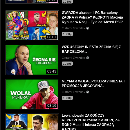
08:06
1080p
GWIAZDA akademii FC Barcelony
ZAGRA w Polsce? KŁOPOTY Macieja
Rybusa w Rosji... Tyle dał Messi PSG!
Ostatni Gwizdek
1080p
08:01
WZRUSZONY INIESTA ŻEGNA SIĘ Z
BARCELONĄ...
Ostatni Gwizdek
1080p
03:43
NEYMAR WOLAŁ POKERA? INIESTA I
PROMOCJA JEGO WINA.
Ostatni Gwizdek
1080p
03:16
Lewandowski ZAKOŃCZY
REPREZENTACYJNĄ KARIERĘ ZA
ROK? Messi i Iniesta ZAGRAJĄ
RAZEM?