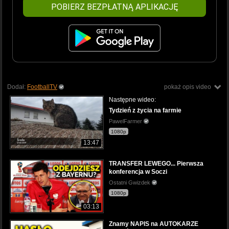
POBIERZ BEZPŁATNĄ APLIKACJĘ
Dodał:
FootballTV
pokaż opis video
Następne wideo:
Tydzień z życia na farmie
PawelFarmer
1080p
13:47
TRANSFER LEWEGO... Pierwsza
konferencja w Soczi
Ostatni Gwizdek
1080p
03:13
Znamy NAPIS na AUTOKARZE