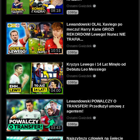
Ostatni Gwizdek
08:18
1080p
Lewandowski OLAŁ Xaviego po
meczu! Harry Kane GROZI
REKORDOWI Lewego! Nunez NIE
TRAFIA...
Ostatni Gwizdek
10:51
1080p
Kryzys Lewego i 14 Lat Minęło od
Debiutu Leo Messiego
Ostatni Gwizdek
1080p
04:00
Lewandowski POWALCZY O
TRANSFER! Przedłużył umowę z
agentem!
Ostatni Gwizdek
1080p
03:43
Najszybszy człowiek na świecie