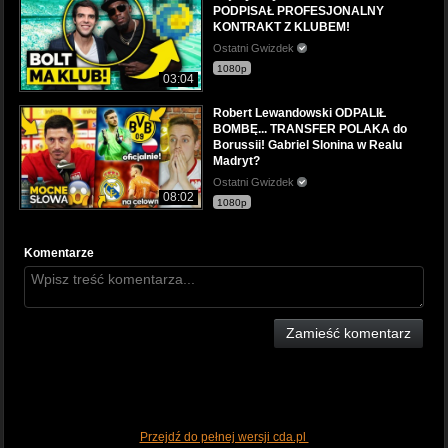
PODPISAŁ PROFESJONALNY
KONTRAKT Z KLUBEM!
Ostatni Gwizdek
1080p
03:04
Robert Lewandowski ODPALIŁ
BOMBĘ... TRANSFER POLAKA do
Borussii! Gabriel Slonina w Realu
Madryt?
Ostatni Gwizdek
08:02
1080p
Komentarze
Zamieść komentarz
Przejdź do pełnej wersji cda.pl