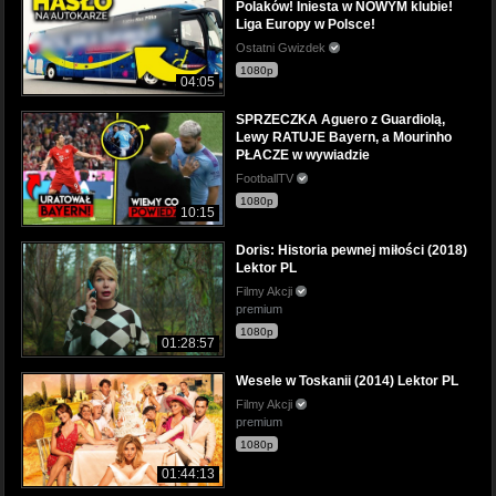
Polaków! Iniesta w NOWYM klubie!
Liga Europy w Polsce!
Ostatni Gwizdek
1080p
04:05
SPRZECZKA Aguero z Guardiolą,
Lewy RATUJE Bayern, a Mourinho
PŁACZE w wywiadzie
FootballTV
1080p
10:15
Doris: Historia pewnej miłości (2018)
Lektor PL
Filmy Akcji
premium
1080p
01:28:57
Wesele w Toskanii (2014) Lektor PL
Filmy Akcji
premium
1080p
01:44:13