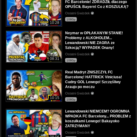
FC Barcelonie! ZDRADZIŁ dlaczego
OPUŚCIŁ Bayern! Co z KOSZULKĄ?
Ostatni Gwizdek
1080p
10:28
Neymar w OPŁAKANYM STANIE!
Problemy z ALKOHOLEM...
Lewandowski NIE ZAGRA ze
Szkocją? WYPADEK Onany!
Ostatni Gwizdek
08:31
1080p
Real Madryt ZNISZCZYŁ FC
Barcelonę! HATTRICK Viniciusa!
Cudny GOL Lewego! Szczęśliwy
Araujo po meczu
Ostatni Gwizdek
10:15
1080p
Lewandowski NIEMCEM? OGROMNA
WPADKA FC Barcelony... PROBLEM z
koszulkami Lewego! Bakayoko
ZATRZYMANY
Ostatni Gwizdek