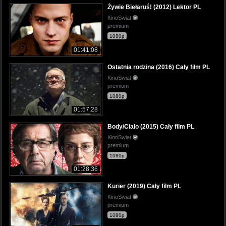
Żywie Biełaruś! (2012) Lektor PL
KinoSwiat
premium
1080p
01:41:08
Ostatnia rodzina (2016) Cały film PL
KinoSwiat
premium
1080p
01:57:28
Body/Ciało (2015) Cały film PL
KinoSwiat
premium
1080p
01:28:36
Kurier (2019) Cały film PL
KinoSwiat
premium
1080p