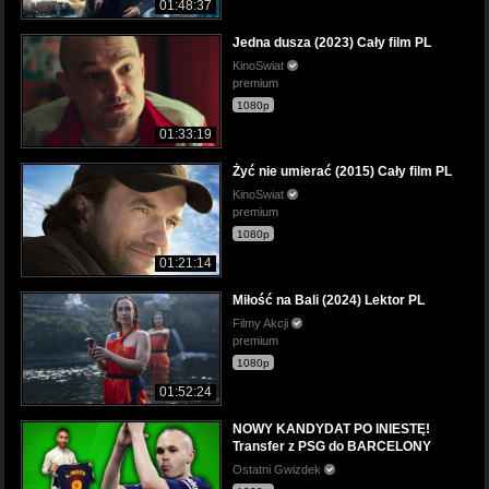
01:48:37
Jedna dusza (2023) Cały film PL
KinoSwiat
premium
1080p
01:33:19
Żyć nie umierać (2015) Cały film PL
KinoSwiat
premium
1080p
01:21:14
Miłość na Bali (2024) Lektor PL
Filmy Akcji
premium
1080p
01:52:24
NOWY KANDYDAT PO INIESTĘ!
Transfer z PSG do BARCELONY
Ostatni Gwizdek