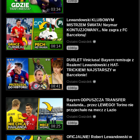
1080p
03:34
Lewandowski KLUBOWYM
MISTRZEM ŚWIATA! Neymar
KONTUZJOWANY... Nie zagra z FC
Barceloną!
Ostatni Gwizdek
08:14
1080p
DUBLET Viniciusa! Bayern remisuje z
Realem! Lewandowski z HAT-
TRICKIEM! NAJSTARSZY w
Barcelonie!
Ostatni Gwizdek
08:41
1080p
Bayern ODPUSZCZA TRANSFER
Haalanda... przez LEWEGO! Torino nie
przyjechało na mecz z Lazio
Ostatni Gwizdek
1080p
08:25
OFICJALNIE! Robert Lewandowski w