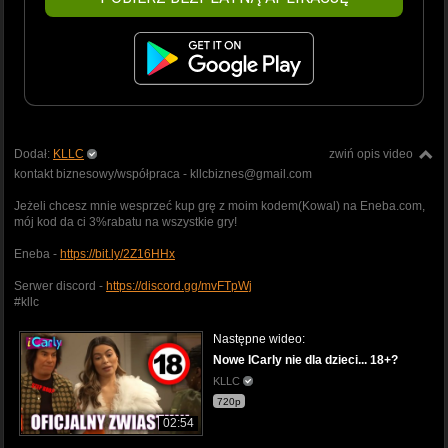
Dodał:
KLLC
zwiń opis video
kontakt biznesowy/współpraca - kllcbiznes@gmail.com
Jeżeli chcesz mnie wesprzeć kup grę z moim kodem(Kowal) na Eneba.com,
mój kod da ci 3%rabatu na wszystkie gry!
Eneba -
https://bit.ly/2Z16HHx
Serwer discord -
https://discord.gg/mvFTpWj
#kllc
Następne wideo:
Nowe ICarly nie dla dzieci... 18+?
KLLC
720p
02:54