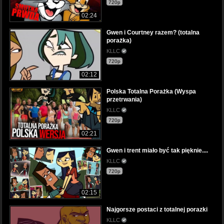
720p
02:24
Gwen i Courtney razem? (totalna
porażka)
KLLC
720p
02:12
Polska Totalna Porażka (Wyspa
przetrwania)
KLLC
720p
02:21
Gwen i trent miało być tak pięknie....
KLLC
720p
02:15
Najgorsze postaci z totalnej porazki
KLLC