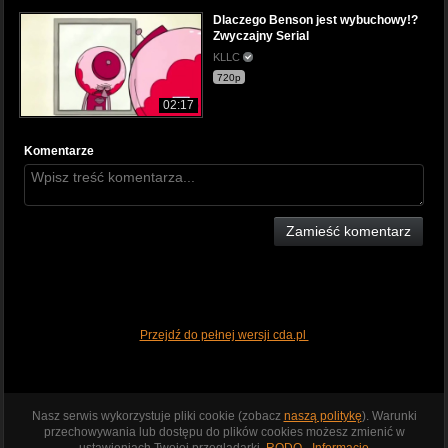
Dlaczego Benson jest wybuchowy!?
Zwyczajny Serial
KLLC
720p
02:17
Komentarze
Zamieść komentarz
Przejdź do pełnej wersji cda.pl
Nasz serwis wykorzystuje pliki cookie (zobacz
naszą politykę
). Warunki
przechowywania lub dostępu do plików cookies możesz zmienić w