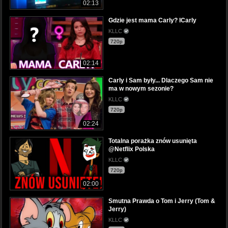
02:13
Gdzie jest mama Carly? ICarly
KLLC
720p
02:14
Carly i Sam były... Dlaczego Sam nie
ma w nowym sezonie?
KLLC
720p
02:24
Totalna porażka znów usunięta
@Netflix Polska
KLLC
720p
02:00
Smutna Prawda o Tom i Jerry (Tom &
Jerry)
KLLC