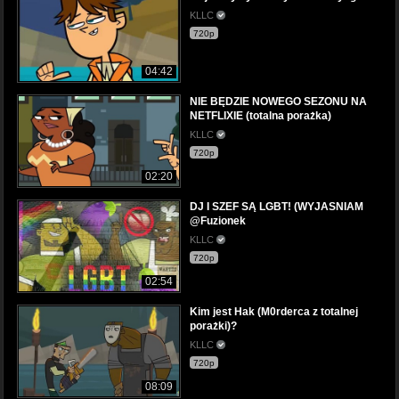
KLLC
720p
04:42
NIE BĘDZIE NOWEGO SEZONU NA
NETFLIXIE (totalna porażka)
KLLC
720p
02:20
DJ I SZEF SĄ LGBT! (WYJASNIAM
@Fuzionek
KLLC
720p
02:54
Kim jest Hak (M0rderca z totalnej
porażki)?
KLLC
720p
08:09