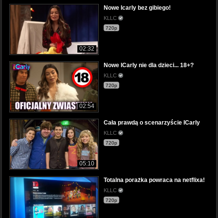
Nowe Icarly bez gibiego!
KLLC
720p
02:32
Nowe ICarly nie dla dzieci... 18+?
KLLC
720p
02:54
Cała prawdą o scenarzyście ICarly
KLLC
720p
05:10
Totalna porażka powraca na netflixa!
KLLC
720p