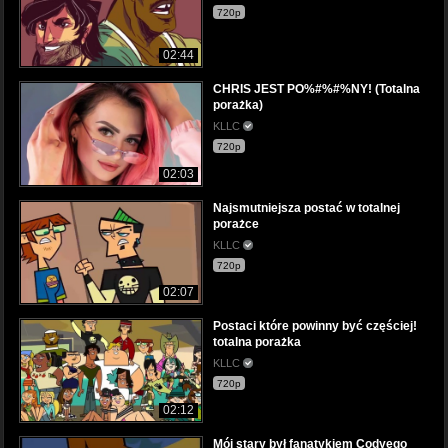
720p
02:44
CHRIS JEST PO%#%#%NY! (Totalna
porażka)
KLLC
720p
02:03
Najsmutniejsza postać w totalnej
porażce
KLLC
720p
02:07
Postaci które powinny być częściej!
totalna porażka
KLLC
720p
02:12
Mój stary był fanatykiem Codyego