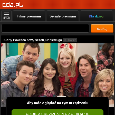
Filmy premium
Seriale premium
Dla dzieci
MENU
szukaj
ICarly Powraca nowy sezon już niedługo
00:04:46
Aby móc oglądać na tym urządzeniu
POBIERZ BEZPŁATNĄ APLIKACJĘ