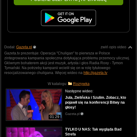
Dodał:
Gazeta.pl
zwiń opis video
Gazeta.tv prezentuje: Operacja "Chuligan" to pierwsza w Polsce
zintegrowana kampania społeczna dotykająca problemu przemocy ulicznej.
Głównym bohaterem akcji jest muzyk, artysta i głos Radia Roxy - Tymon
Tymański. Na potrzeby kampanii wcielił się on w rolę tytułowego
resocjalizowanego chuligana. Więcej wideo na
http://gazeta.tv
W katalogu:
Rozrywka
Następne wideo:
Jula, Zielińska i Szulim. Zobacz, kto
pojawił się na konferencji Bitwy na
głosy!
Gazeta.pl
01:29
TYLKO U NAS: Tak wygląda Bad
Strefa