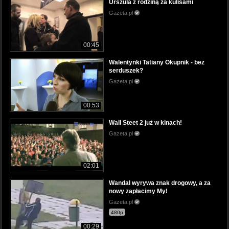
Urszula z rodziną za kulisami
Gazeta.pl
00:45
Walentynki Tatiany Okupnik - bez
serduszek?
Gazeta.pl
00:53
Wall Steet 2 już w kinach!
Gazeta.pl
02:01
Wandal wyrywa znak drogowy, a za
nowy zapłacimy My!
Gazeta.pl
480p
00:29