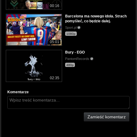
00:16
Barcelona ma nowego idola. Strach
pomyśleć, co będzie dalej.
Sport.pl
1080p
05:01
Bury - EGO
PantomRecords
480p
02:35
Komentarze
Zamieść komentarz