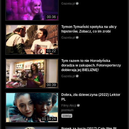
Gazeta.pl
00:36
Tymon Tymański spotyka na ulicy
hipsterów. Zobacz, co im zrobi
Gazeta.pl
01:22
Tym razem to nie Horodyńska
doradza w zakupach. Fotoreporterzy
dobierają jej BIELIZNĘ!
Gazeta.pl
00:39
Dobra, zła dziewczyna (2022) Lektor
PL
Filmy Akcji
premium
1080p
01:19:24
Popek za życia (2017) Cały film PL