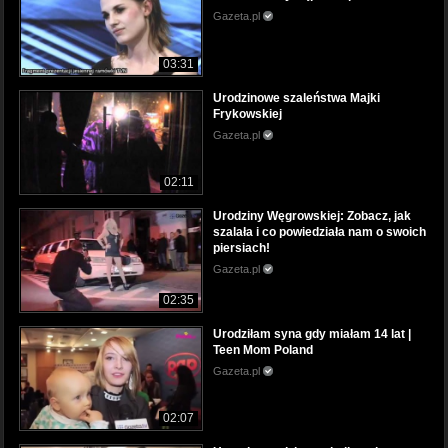
Gazeta.pl
03:31
Urodzinowe szaleństwa Majki
Frykowskiej
Gazeta.pl
02:11
Urodziny Węgrowskiej: Zobacz, jak
szalała i co powiedziała nam o swoich
piersiach!
Gazeta.pl
02:35
Urodziłam syna gdy miałam 14 lat |
Teen Mom Poland
Gazeta.pl
02:07