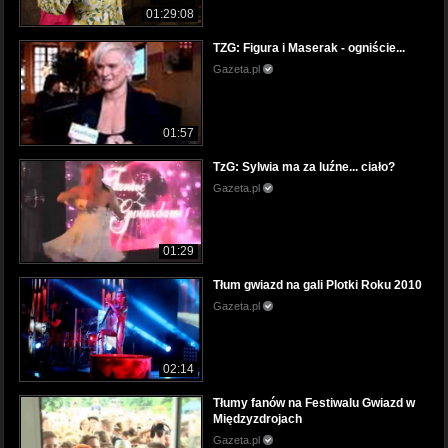
01:29:08
TZG: Figura i Maserak - ogniście...
Gazeta.pl
01:57
TzG: Sylwia ma za luźne... ciało?
Gazeta.pl
01:29
Tłum gwiazd na gali Plotki Roku 2010
Gazeta.pl
02:14
Tłumy fanów na Festiwalu Gwiazd w
Międzyzdrojach
Gazeta.pl