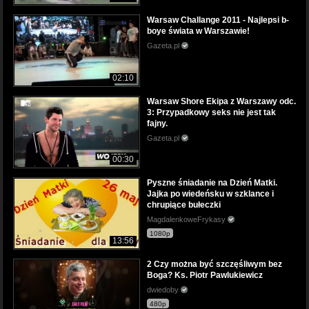
Warsaw Challange 2011 - Najlepsi b-
boye świata w Warszawie!
Gazeta.pl
02:10
Warsaw Shore Ekipa z Warszawy odc.
3: Przypadkowy seks nie jest tak
fajny.
Gazeta.pl
00:30
Pyszne śniadanie na Dzień Matki.
Jajka po wiedeńsku w szklance i
chrupiące bułeczki
MagdalenkoweFrykasy
1080p
13:56
2 Czy można być szczęśliwym bez
Boga? Ks. Piotr Pawlukiewicz
dwiedoby
480p