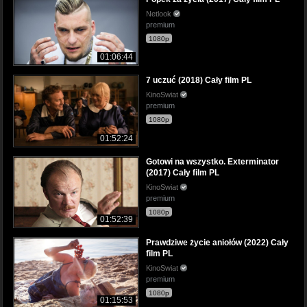
Netlook
premium
1080p
01:06:44
7 uczuć (2018) Cały film PL
KinoSwiat
premium
1080p
01:52:24
Gotowi na wszystko. Exterminator
(2017) Cały film PL
KinoSwiat
premium
1080p
01:52:39
Prawdziwe życie aniołów (2022) Cały
film PL
KinoSwiat
premium
1080p
01:15:53