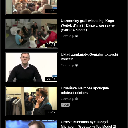
00:59
Uczestnicy grali w butelkę: Kogo
Wojtek d*ma? | Ekipa z warszawy
(Warsaw Shore)
Gazeta.pl
02:31
Układ zamknięty. Genialny aktorski
koncert
Gazeta.pl
02:47
Urbańska nie może spokojnie
odebrać telefonu
Gazeta.pl
480p
00:42
Urocza Michalina była kiedyś
Michałem. Wystąpi w Top Model 2!