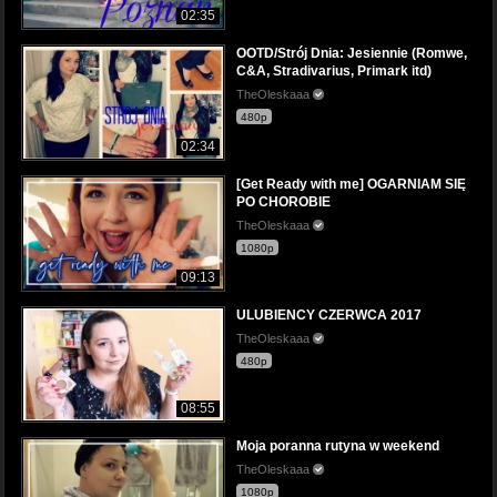
02:35
OOTD/Strój Dnia: Jesiennie (Romwe,
C&A, Stradivarius, Primark itd)
TheOleskaaa
480p
02:34
[Get Ready with me] OGARNIAM SIĘ
PO CHOROBIE
TheOleskaaa
1080p
09:13
ULUBIENCY CZERWCA 2017
TheOleskaaa
480p
08:55
Moja poranna rutyna w weekend
TheOleskaaa
1080p