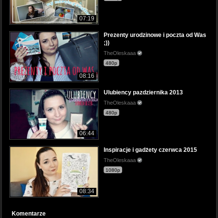
07:19
Prezenty urodzinowe i poczta od Was
;))
TheOleskaaa
480p
08:16
Ulubiency pazdziernika 2013
TheOleskaaa
480p
06:44
Inspiracje i gadżety czerwca 2015
TheOleskaaa
1080p
08:34
Komentarze