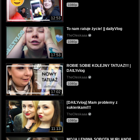
1080p
12:53
To nam ratuje życie! || dailyVlog
TheOleskaaa
1080p
17:53
ROBIE SOBIE KOLEJNY TATUAZ!!! |
DAILYvlog
TheOleskaaa
1080p
17:02
[DAILYvlog] Mam problemy z
sukienkami!!!
TheOleskaaa
1080p
11:13
MOJA LENIWA SOBOTA W IRLANDII