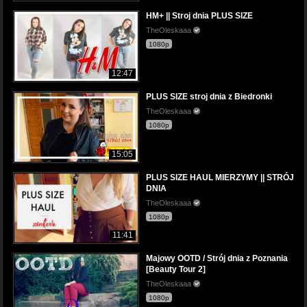
HM+ || Stroj dnia PLUS SIZE
TheOleskaaa
1080p
12:47
PLUS SIZE stroj dnia z Biedronki
TheOleskaaa
1080p
15:05
PLUS SIZE HAUL MIERZYMY || STRÓJ
DNIA
TheOleskaaa
1080p
11:41
Majowy OOTD / Strój dnia z Poznania
[Beauty Tour 2]
TheOleskaaa
1080p