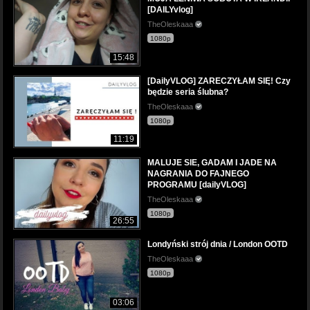
[DAILYvlog]
TheOleskaaa
1080p
15:48
[DailyVLOG] ZARECZYŁAM SIĘ! Czy
będzie seria ślubna?
TheOleskaaa
1080p
11:19
MALUJE SIE, GADAM I JADE NA
NAGRANIA DO FAJNEGO
PROGRAMU [dailyVLOG]
TheOleskaaa
1080p
26:55
Londyński strój dnia / London OOTD
TheOleskaaa
1080p
03:06