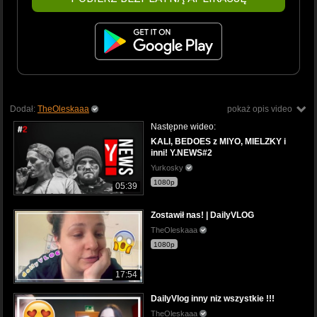
Dodał:
TheOleskaaa
pokaż opis video
Następne wideo:
KALI, BEDOES z MIYO, MIELZKY i
inni! Y.NEWS#2
Yurkosky
1080p
05:39
Zostawił nas! | DailyVLOG
TheOleskaaa
1080p
17:54
DailyVlog inny niz wszystkie !!!
TheOleskaaa