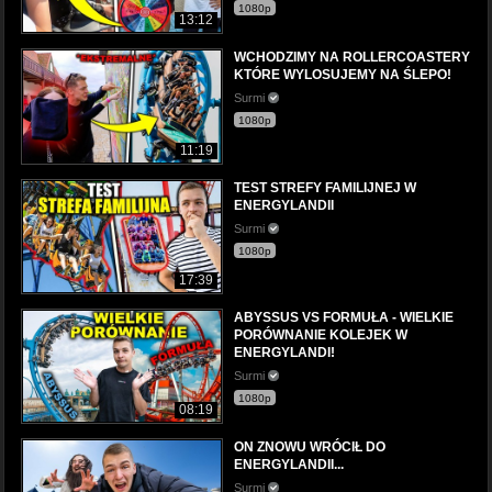
1080p
13:12
WCHODZIMY NA ROLLERCOASTERY
KTÓRE WYLOSUJEMY NA ŚLEPO!
Surmi
1080p
11:19
TEST STREFY FAMILIJNEJ W
ENERGYLANDII
Surmi
1080p
17:39
ABYSSUS VS FORMUŁA - WIELKIE
PORÓWNANIE KOLEJEK W
ENERGYLANDI!
Surmi
1080p
08:19
ON ZNOWU WRÓCIŁ DO
ENERGYLANDII...
Surmi