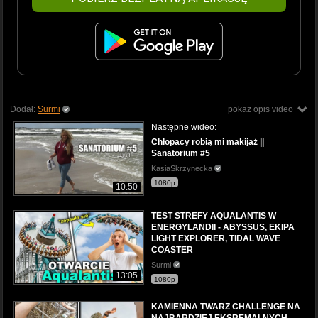
Dodał:
Surmi
pokaż opis video
Następne wideo:
Chłopacy robią mi makijaż ||
Sanatorium #5
KasiaSkrzynecka
1080p
10:50
TEST STREFY AQUALANTIS W
ENERGYLANDII - ABYSSUS, EKIPA
LIGHT EXPLORER, TIDAL WAVE
COASTER
Surmi
13:05
1080p
KAMIENNA TWARZ CHALLENGE NA
NAJBARDZIEJ EKSREMALNYCH