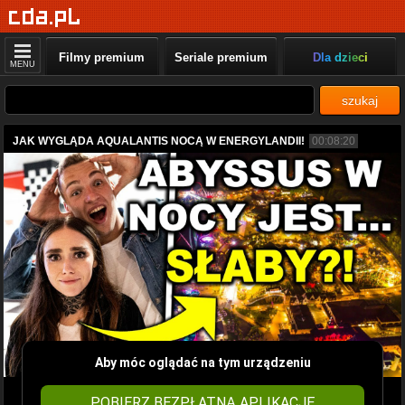
Filmy premium
Seriale premium
Dla dzieci
MENU
szukaj
JAK WYGLĄDA AQUALANTIS NOCĄ W ENERGYLANDII!
00:08:20
Aby móc oglądać na tym urządzeniu
POBIERZ BEZPŁATNĄ APLIKACJĘ