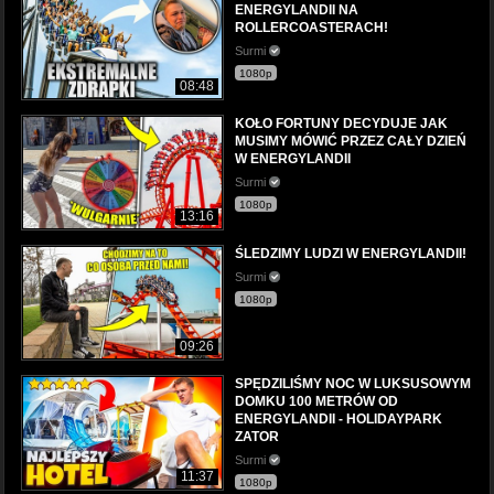
ENERGYLANDII NA
ROLLERCOASTERACH!
Surmi
1080p
08:48
KOŁO FORTUNY DECYDUJE JAK
MUSIMY MÓWIĆ PRZEZ CAŁY DZIEŃ
W ENERGYLANDII
Surmi
1080p
13:16
ŚLEDZIMY LUDZI W ENERGYLANDII!
Surmi
1080p
09:26
SPĘDZILIŚMY NOC W LUKSUSOWYM
DOMKU 100 METRÓW OD
ENERGYLANDII - HOLIDAYPARK
ZATOR
Surmi
11:37
1080p