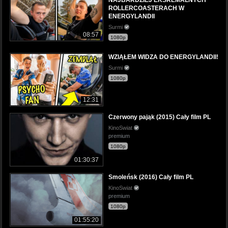
ROLLERCOASTERACH W
ENERGYLANDII
Surmi
08:57
1080p
WZIĄŁEM WIDZA DO ENERGYLANDII!
Surmi
1080p
12:31
Czerwony pająk (2015) Cały film PL
KinoSwiat
premium
1080p
01:30:37
Smoleńsk (2016) Cały film PL
KinoSwiat
premium
1080p
01:55:20