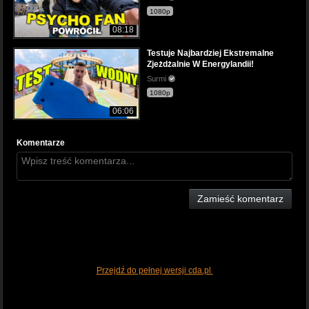
1080p
08:18
Testuje Najbardziej Ekstremalne
Zjeżdżalnie W Energylandii!
Surmi
1080p
06:06
Komentarze
Zamieść komentarz
Przejdź do pełnej wersji cda.pl