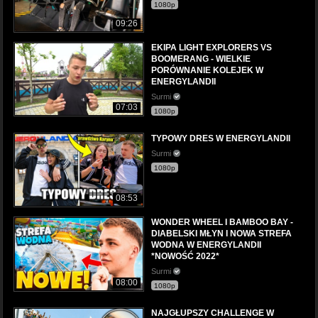
1080p
09:26
EKIPA LIGHT EXPLORERS VS
BOOMERANG - WIELKIE
PORÓWNANIE KOLEJEK W
ENERGYLANDII
Surmi
07:03
1080p
TYPOWY DRES W ENERGYLANDII
Surmi
1080p
08:53
WONDER WHEEL I BAMBOO BAY -
DIABELSKI MŁYN I NOWA STREFA
WODNA W ENERGYLANDII
*NOWOŚĆ 2022*
Surmi
08:00
1080p
NAJGŁUPSZY CHALLENGE W