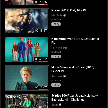
01:28:36
Kurier (2019) Cały film PL
KinoSwiat
premium
1080p
01:48:37
Klub złamanych serc (2024) Lektor
PL
Filmy Akcji
premium
1080p
01:40:52
Maria Skłodowska-Curie (2016)
Lektor PL
KinoSwiat
premium
1080p
01:36:07
Jeżdżę 100 Razy Jedną Kolejką w
Energylandii - Challenge
Surmi