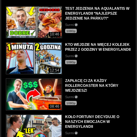
TEST JEDZENIA NA AQUALANTIS W
ENERGYLANDII *NAJLEPSZE
JEDZENIE NA PARKU?!*
Surmi
1080p
10:46
KTO WEJDZIE NA WIĘCEJ KOLEJEK
PRZEZ 2 GODZINY W ENERGYLANDII
Surmi
1080p
12:54
ZAPŁACĘ CI ZA KAŻDY
ROLLERCOASTER NA KTÓRY
WEJDZIESZ!
Surmi
1080p
08:46
KOŁO FORTUNY DECYDUJE O
NASZYCH EMOCJACH W
ENERGYLANDII
Surmi