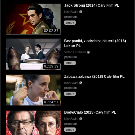
Jack Strong (2014) Cały Film PL
KinoSwiat
premium
1080p
02:02:37
Bez paniki, z odrobiną histerii (2016)
Lektor PL
Video Brothers
premium
1080p
01:29:39
Zabawa zabawa (2018) Cały film PL
KinoSwiat
premium
1080p
01:24:57
Body/Ciało (2015) Cały film PL
KinoSwiat
premium
1080p