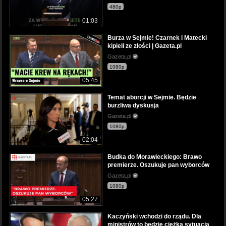
480p
01:03
Burza w Sejmie! Czarnek i Matecki
kipieli ze złości | Gazeta.pl
Gazeta.pl
1080p
05:45
Temat aborcji w Sejmie. Będzie
burzliwa dyskusja
Gazeta.pl
1080p
02:04
Budka do Morawieckiego: Brawo
premierze. Oszukuje pan wyborców
Gazeta.pl
1080p
05:27
Kaczyński wchodzi do rządu. Dla
ministrów to będzie ciężka sytuacja