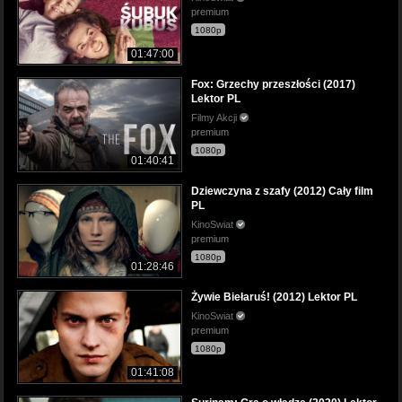
premium
1080p
01:47:00
Fox: Grzechy przeszłości (2017)
Lektor PL
Filmy Akcji
premium
1080p
01:40:41
Dziewczyna z szafy (2012) Cały film
PL
KinoSwiat
premium
1080p
01:28:46
Żywie Biełaruś! (2012) Lektor PL
KinoSwiat
premium
1080p
01:41:08