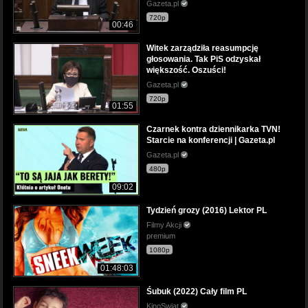
Gazeta.pl
720p
00:46
Witek zarządziła reasumpcję
głosowania. Tak PiS odzyskał
większość. Oszuści!
Gazeta.pl
720p
01:55
Czarnek kontra dziennikarka TVN!
Starcie na konferencji | Gazeta.pl
Gazeta.pl
480p
09:02
Tydzień grozy (2016) Lektor PL
Filmy Akcji
premium
1080p
01:48:03
Śubuk (2022) Cały film PL
KinoSwiat