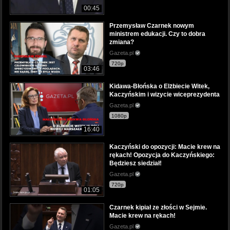
00:45
Przemysław Czarnek nowym
ministrem edukacji. Czy to dobra
zmiana?
Gazeta.pl
720p
03:46
Kidawa-Błońska o Elżbiecie Witek,
Kaczyńskim i wizycie wiceprezydenta
Gazeta.pl
1080p
16:40
Kaczyński do opozycji: Macie krew na
rękach! Opozycja do Kaczyńskiego:
Będziesz siedział!
Gazeta.pl
720p
01:05
Czarnek kipiał ze złości w Sejmie.
Macie krew na rękach!
Gazeta.pl