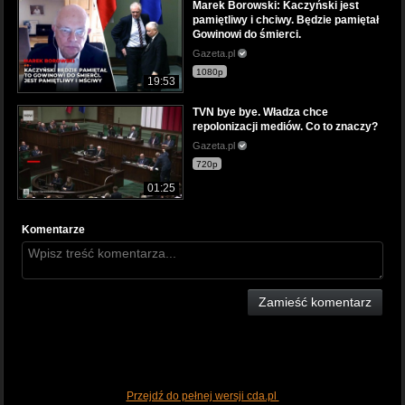
Marek Borowski: Kaczyński jest
pamiętliwy i chciwy. Będzie pamiętał
Gowinowi do śmierci.
Gazeta.pl
1080p
19:53
TVN bye bye. Władza chce
repolonizacji mediów. Co to znaczy?
Gazeta.pl
720p
01:25
Komentarze
Zamieść komentarz
Przejdź do pełnej wersji cda.pl