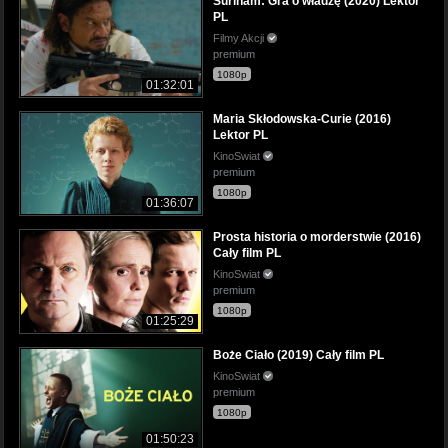
Surinam: Gra o władzę (2020) Lektor
PL
Filmy Akcji
premium
1080p
01:32:01
Maria Skłodowska-Curie (2016)
Lektor PL
KinoSwiat
premium
1080p
01:36:07
Prosta historia o morderstwie (2016)
Cały film PL
KinoSwiat
premium
1080p
01:25:29
Boże Ciało (2019) Cały film PL
KinoSwiat
premium
1080p
01:50:23