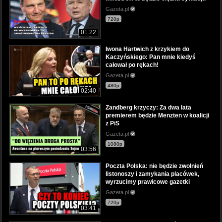
Gazeta.pl
720p
01:22
Iwona Hartwich z krzykiem do
Kaczyńskiego: Pan mnie kiedyś
całował po rękach!
Gazeta.pl
480p
02:40
Zandberg krzyczy: Za dwa lata
premierem będzie Menzten w koalicji
z PiS
Gazeta.pl
1080p
03:56
Poczta Polska: nie będzie zwolnień
listonoszy i zamykania placówek,
wyrzucimy prawicowe gazetki
Gazeta.pl
720p
03:41