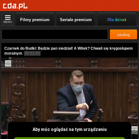
Filmy premium
Seriale premium
Dla dzieci
MENU
szukaj
Czarnek do Budki: Będzie pan siedział! A Witek? Chwali się kręgosłupem
moralnym
00:01:43
Aby móc oglądać na tym urządzeniu