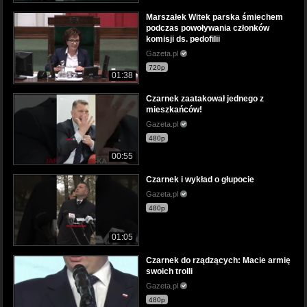
Marszałek Witek parska śmiechem
podczas powoływania członków
komisji ds. pedofilii
Gazeta.pl
720p
01:38
Czarnek zaatakował jednego z
mieszkańców!
Gazeta.pl
480p
00:55
Czarnek i wykład o głupocie
Gazeta.pl
480p
01:05
Czarnek do rządzących: Macie armię
swoich trolli
Gazeta.pl
480p