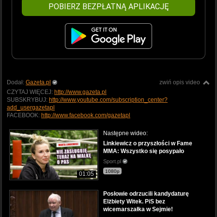
POBIERZ BEZPŁATNĄ APLIKACJĘ
Dodał:
Gazeta.pl
zwiń opis video
CZYTAJ WIĘCEJ:
http://www.gazeta.pl
SUBSKRYBUJ:
http://www.youtube.com/subscription_center?
add_usergazetapl
FACEBOOK:
http://www.facebook.com/gazetapl
Następne wideo:
Linkiewicz o przyszłości w Fame
MMA: Wszystko się posypało
Sport.pl
1080p
01:05
Posłowie odrzucili kandydaturę
Elżbiety Witek. PiS bez
wicemarszałka w Sejmie!