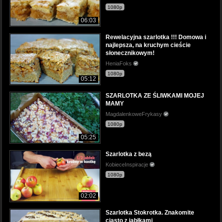
1080p
06:03
Rewelacyjna szarlotka !!! Domowa i
najlepsza, na kruchym cieście
słonecznikowym!
HeniaFoks
1080p
05:12
SZARLOTKA ZE ŚLIWKAMI MOJEJ
MAMY
MagdalenkoweFrykasy
1080p
05:25
Szarlotka z bezą
KobieceInspiracje
1080p
02:02
Szarlotka Stokrotka. Znakomite
ciasto z jabłkami