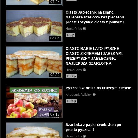
07:24
Ciasto Jabłecznik na zimno.
Najlepsza szarlotka bez pieczenia
proste i szybkie ciasto z jabłkami
HeniaFoks
480p
04:04
CIASTO BABIE LATO. PYSZNE
CIASTO Z KREMEM I JABŁKAMI.
PRZEPYSZNY JABŁECZNIK,
NAJLEPSZA SZARLOTKA
HeniaFoks
08:32
1080p
Pyszna szarlotka na kruchym cieście.
Akademia Wikliny
1080p
07:17
Szarlotka z papierówek. Jest po
prostu pyszna !!
HeniaFoks