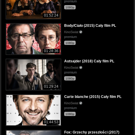
premium
1080p
01:52:24
Body/Ciało (2015) Cały film PL
KinoSwiat
premium
1080p
01:28:36
Autsajder (2018) Cały film PL
KinoSwiat
premium
1080p
01:29:24
Carte blanche (2015) Cały film PL
KinoSwiat
premium
1080p
01:44:53
Fox: Grzechy przeszłości (2017)