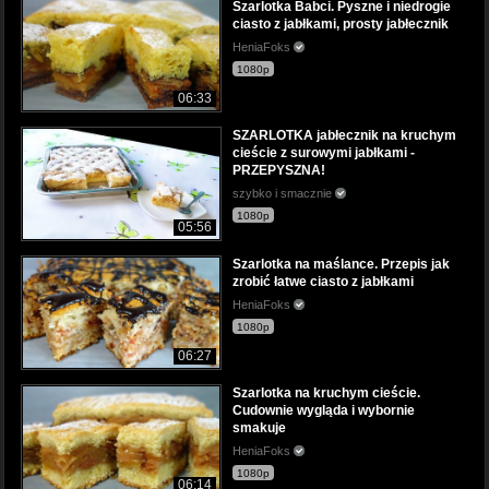
Szarlotka Babci. Pyszne i niedrogie
ciasto z jabłkami, prosty jabłecznik
HeniaFoks
1080p
06:33
SZARLOTKA jabłecznik na kruchym
cieście z surowymi jabłkami -
PRZEPYSZNA!
szybko i smacznie
1080p
05:56
Szarlotka na maślance. Przepis jak
zrobić łatwe ciasto z jabłkami
HeniaFoks
1080p
06:27
Szarlotka na kruchym cieście.
Cudownie wygląda i wybornie
smakuje
HeniaFoks
1080p
06:14