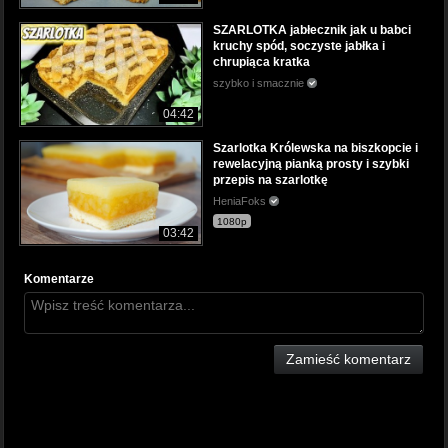
SZARLOTKA jabłecznik jak u babci
kruchy spód, soczyste jabłka i
chrupiąca kratka
szybko i smacznie
04:42
Szarlotka Królewska na biszkopcie i
rewelacyjną pianką prosty i szybki
przepis na szarlotkę
HeniaFoks
1080p
03:42
Komentarze
Zamieść komentarz