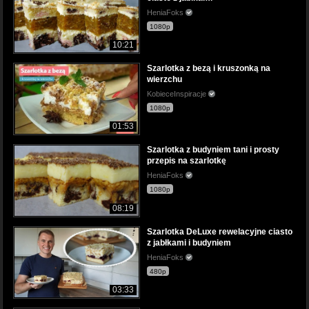
HeniaFoks
1080p
10:21
Szarlotka z bezą i kruszonką na
wierzchu
KobieceInspiracje
1080p
01:53
Szarlotka z budyniem tani i prosty
przepis na szarlotkę
HeniaFoks
1080p
08:19
Szarlotka DeLuxe rewelacyjne ciasto
z jabłkami i budyniem
HeniaFoks
480p
03:33