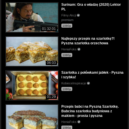
Surinam: Gra o władzę (2020) Lektor
PL
Filmy Akcji
premium
1080p
01:32:01
Najlepszy przepis na szarlotkę?!
Pyszna szarlotka orzechowa
HeniaFoks
1080p
06:03
Szarlotka z połówkami jabłek - Pyszna
i szybka!
KobieceInspiracje
1080p
01:29
Przepis babci na Pyszną Szarlotkę.
Babcina szarlotka budyniowa z
makiem - prosta i pyszna
HeniaFoks
1080p