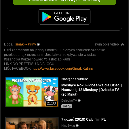
Dodał:
smaki-katriny
zwiń opis video
Dziś zapraszam na jedną z moich ulubionych szarlotek-szarlotkę
przekładaną z orzechami. Jest łatwa i rozpływa się w ustach
#szarlotka #orzechowiec #ciastozjablkami
LINK DO PRZEPISU NA BLOGU
MÓJ FACEBOOK
https://www.facebook.com/SmakiKatriny
Następne wideo:
Miesiące Roku - Piosenka dla Dzieci |
Naucz się 12 Miesięcy | Dziecko TV
(20 Minut)
DzieckoTV
21:33
1080p
7 uczuć (2018) Cały film PL
KinoSwiat