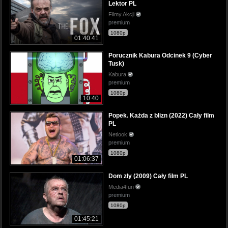
Lektor PL
Filmy Akcji
premium
1080p
01:40:41
Porucznik Kabura Odcinek 9 (Cyber
Tusk)
Kabura
premium
1080p
10:40
Popek. Każda z blizn (2022) Cały film
PL
Netlook
premium
1080p
01:06:37
Dom zły (2009) Cały film PL
Media4fun
premium
1080p
01:45:21