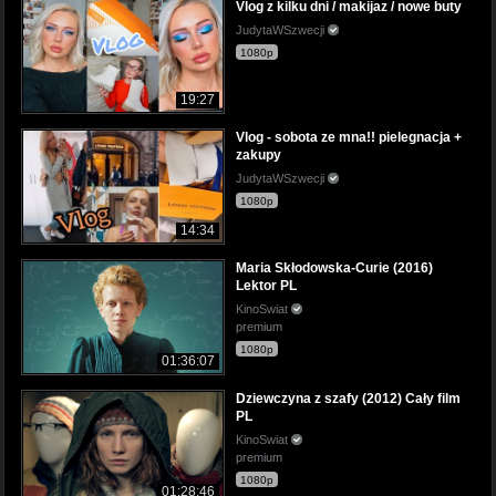
Vlog z kilku dni / makijaz / nowe buty
JudytaWSzwecji
1080p
19:27
Vlog - sobota ze mna!! pielegnacja +
zakupy
JudytaWSzwecji
1080p
14:34
Maria Skłodowska-Curie (2016)
Lektor PL
KinoSwiat
premium
1080p
01:36:07
Dziewczyna z szafy (2012) Cały film
PL
KinoSwiat
premium
1080p
01:28:46