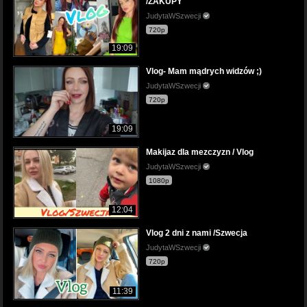
/ZAKUPY
JudytaWSzwecji
720p
19:09
Vlog- Mam mądrych widzów ;)
JudytaWSzwecji
720p
19:09
Makijaz dla mezczyzn / Vlog
JudytaWSzwecji
1080p
12:04
Vlog 2 dni z nami /Szwecja
JudytaWSzwecji
720p
11:39