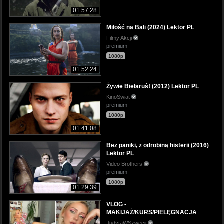
01:57:28
Miłość na Bali (2024) Lektor PL
Filmy Akcji
premium
1080p
01:52:24
Żywie Biełaruś! (2012) Lektor PL
KinoSwiat
premium
1080p
01:41:08
Bez paniki, z odrobiną histerii (2016)
Lektor PL
Video Brothers
premium
1080p
01:29:39
VLOG -
MAKIJAŻ/KURS/PIELĘGNACJA
JudytaWSzwecji