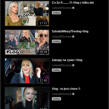
Co Za P......... !!!-Vlog z kilku dni
JudytaWSzwecji
1080p
17:21
Szkoła/Włosy/Trening-Vlog
JudytaWSzwecji
1080p
08:48
Zakupy na zywo / Vlog
JudytaWSzwecji
1080p
17:40
Vlog - to jest chore !!
JudytaWSzwecji
1080p