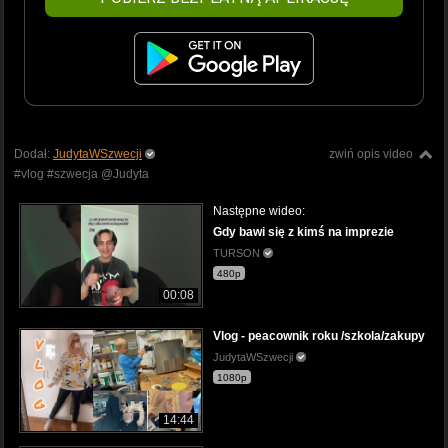
Dodał:
JudytaWSzwecji
zwiń opis video
#vlog #szwecja @Judyta
Następne wideo:
Gdy bawi się z kimś na imprezie
TURSON
480p
00:08
Vlog - peacownik roku /szkola/zakupy
JudytaWSzwecji
1080p
14:44