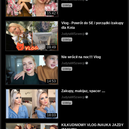
1080p
15:42
Vlog - Powrót do SE / porządki /zakupy
dla Kota
JudytaWSzwecji
1080p
09:49
Nie wrócił na noc!!! Vlog
JudytaWSzwecji
1080p
14:53
Zakupy, makijaz, spacer ....
JudytaWSzwecji
1080p
18:03
KILKUDNIOWY VLOG /NAUKA JAZDY