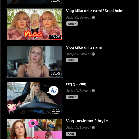
12:06
Vlog kilka dni z nami / Stockholm
JudytaWSzwecji
1080p
16:28
Vlog kilka dni z nami
JudytaWSzwecji
1080p
13:58
Hej ;) - Vlog
JudytaWSzwecji
1080p
11:11
Vlog - otwieram fabrykę...
JudytaWSzwecji
720p