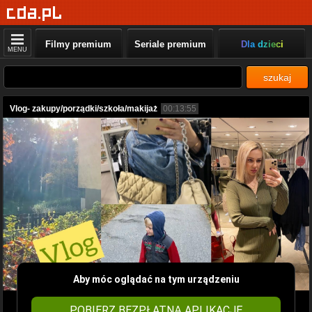
Filmy premium
Seriale premium
Dla dzieci
MENU
szukaj
Vlog- zakupy/porządki/szkoła/makijaż
00:13:55
Aby móc oglądać na tym urządzeniu
POBIERZ BEZPŁATNĄ APLIKACJĘ