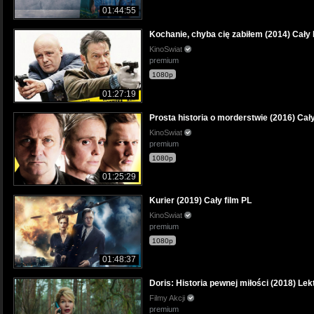
01:44:55
Kochanie, chyba cię zabiłem (2014) Cały 
KinoSwiat
premium
1080p
01:27:19
Prosta historia o morderstwie (2016) Cały
KinoSwiat
premium
1080p
01:25:29
Kurier (2019) Cały film PL
KinoSwiat
premium
1080p
01:48:37
Doris: Historia pewnej miłości (2018) Lek
Filmy Akcji
premium