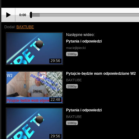
0:00
Dodał:
BAXTUBE
Następne wideo:
Pytania i odpowiedzi
maciejlipiecki
1080p
29:56
Pytajcie-będzie wam odpowiedziane W2
BAXTUBE
1080p
22:48
Pytania i odpowiedzi
BAXTUBE
1080p
29:56