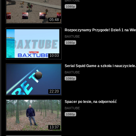
BAXTUBE
1080p
05:48
Rozpoczynamy Przygode! Dzień 1 na Wielk
BAXTUBE
1080p
10:03
Serial Squid Game a szkoła i nauczyciele
BAXTUBE
1080p
22:20
Spacer po lesie, na odporność
BAXTUBE
1080p
13:37