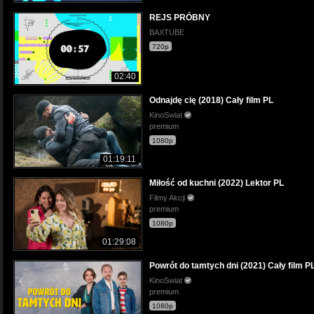
REJS PRÓBNY
BAXTUBE
720p
02:40
Odnajdę cię (2018) Cały film PL
KinoSwiat
premium
1080p
01:19:11
Miłość od kuchni (2022) Lektor PL
Filmy Akcji
premium
1080p
01:29:08
Powrót do tamtych dni (2021) Cały film P
KinoSwiat
premium
1080p