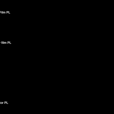
Film PL
 film PL
tor PL