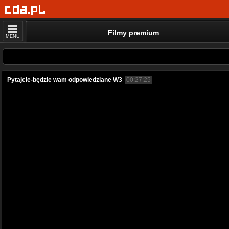
Filmy premium
MENU
Pytajcie-będzie wam odpowiedziane W3
00:27:25