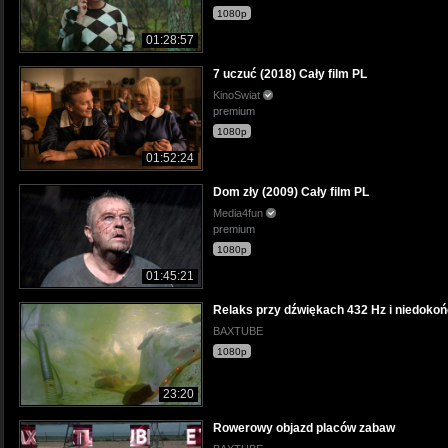
1080p
01:28:57
7 uczuć (2018) Cały film PL
KinoSwiat
premium
1080p
01:52:24
Dom zły (2009) Cały film PL
Media4fun
premium
1080p
01:45:21
Relaks przy dźwiękach 432 Hz i niedok
BAXTUBE
1080p
23:20
Rowerowy objazd placów zabaw