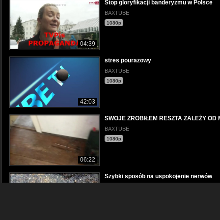
Stop gloryfikacji banderyzmu w Polsce
BAXTUBE
1080p
04:39
stres pourazowy
BAXTUBE
1080p
42:03
SWOJE ZROBIŁEM RESZTA ZALEŻY OD
BAXTUBE
1080p
06:22
Szybki sposób na uspokojenie nerwów
BAXTUBE
1080p
04:35