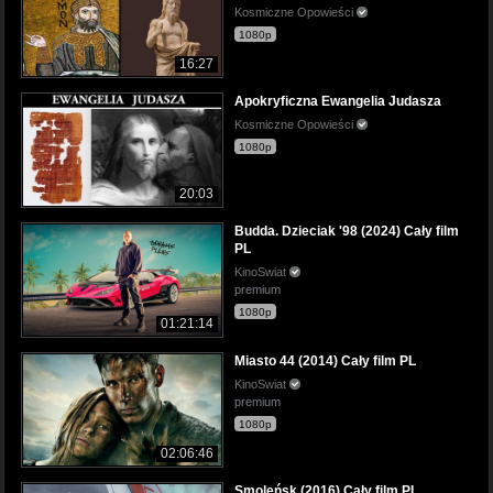
Kosmiczne Opowieści
1080p
16:27
Apokryficzna Ewangelia Judasza
Kosmiczne Opowieści
1080p
20:03
Budda. Dzieciak '98 (2024) Cały film
PL
KinoSwiat
premium
1080p
01:21:14
Miasto 44 (2014) Cały film PL
KinoSwiat
premium
1080p
02:06:46
Smoleńsk (2016) Cały film PL