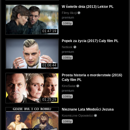
W świetle dnia (2013) Lektor PL
Filmy Akcji
premium
1080p
01:47:19
Popek za życia (2017) Cały film PL
Netlook
premium
1080p
01:06:44
Prosta historia o morderstwie (2016)
Cały film PL
KinoSwiat
premium
1080p
01:25:29
Nieznane Lata Młodości Jezusa
Kosmiczne Opowieści
1080p