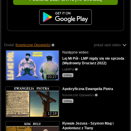
Dodał:
Kosmiczne Opowieści
pokaż opis video
Następne wideo:
Lej Mi Pół - LMP nigdy się nie sprzeda
(Wędrowny Druciarz 2022)
LejMiPol
1080p
03:27
Apokryficzna Ewangelia Piotra
Kosmiczne Opowieści
1080p
12:18
Rywale Jezusa - Szymon Mag i
Apoloniusz z Tiany