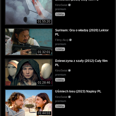
KinoSwiat
premium
1080p
01:55:20
Surinam: Gra o władzę (2020) Lektor
PL
Filmy Akcji
premium
1080p
01:32:01
Dziewczyna z szafy (2012) Cały film
PL
KinoSwiat
premium
1080p
01:28:46
Uśmiech losu (2023) Napisy PL
KinoSwiat
premium
1080p
01:44:03