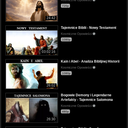
720p
24:42
Tajemnice Biblii - Nowy Testament
Kosmiczne Opowieści
1080p
03:02:16
Kain i Abel - Analiza Biblijnej Historii
Kosmiczne Opowieści
1080p
26:02
Bogowie Demony i Legendarne
Artefakty - Tajemnice Salomona
Kosmiczne Opowieści
480p
26:30