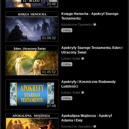
20:46
Księga Henocha - Apokryf Starego
Testamentu
Kosmiczne Opowieści
1080p
01:06:32
Apokryfy Starego Testamentu. Eden i
Utracony Świat
Łukasz Kulak
1080p
01:45:52
Apokryfy i Kosmiczne Rodowody
Ludzkości
Łukasz Kulak
1080p
07:49
Apokalipsa Mojżesza - Apokryf
Adama i Ewy
Kosmiczne Opowieści