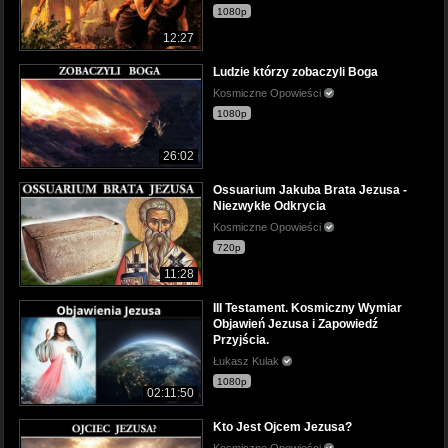
1080p
12:27
Ludzie którzy zobaczyli Boga
Kosmiczne Opowieści
1080p
26:02
Ossuarium Jakuba Brata Jezusa -
Niezwykłe Odkrycia
Kosmiczne Opowieści
720p
11:28
III Testament. Kosmiczny Wymiar
Objawień Jezusa i Zapowiedź
Przyjścia.
Łukasz Kulak
1080p
02:11:50
Kto Jest Ojcem Jezusa?
Kosmiczne Opowieści