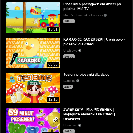
Piosenki o pociągach dla dzieci po
polsku - Miś TV
Miś TV - Piosenki dla dzieci
1080p
15:31
KARAOKE KACZUSZKI | Urwisowo -
piosenki dla dzieci
Urwisowo
1080p
03:33
Jesienne piosenki dla dzieci
Kamlotki
480p
12:15
ZWIERZĘTA - MIX PIOSENEK |
Najlepsze Piosenki Dla Dzieci |
Urwisowo
Urwisowo
1080p