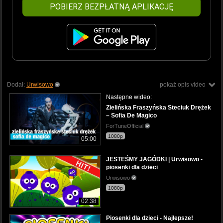
POBIERZ BEZPŁATNĄ APLIKACJĘ
Dodał:
Urwisowo
pokaż opis video
Następne wideo:
Zielińska Fraszyńska Steciuk Drężek
– Sofia De Magico
ForTuneOfficial
1080p
05:00
JESTEŚMY JAGÓDKI | Urwisowo -
piosenki dla dzieci
Urwisowo
1080p
02:38
Piosenki dla dzieci - Najlepsze!