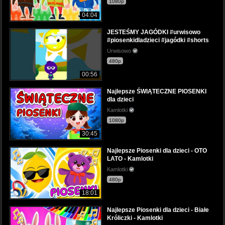
1080p
04:04
JESTEŚMY JAGÓDKI #urwisowo
#piosenkidladzieci #jagódki #shorts
Urwisowo
480p
00:56
Najlepsze ŚWIĄTECZNE PIOSENKI
dla dzieci
Kamlotki
1080p
30:45
Najlepsze Piosenki dla dzieci - OTO
LATO - Kamlotki
Kamlotki
480p
18:01
Najlepsze Piosenki dla dzieci - Białe
Króliczki - Kamlotki