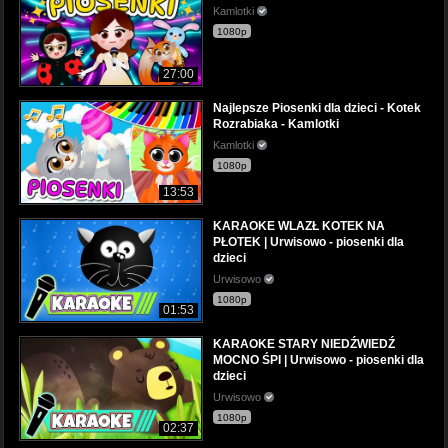
Kamlotki
1080p
27:00
Najlepsze Piosenki dla dzieci - Kotek
Rozrabiaka - Kamlotki
Kamlotki
1080p
13:53
KARAOKE WLAZŁ KOTEK NA
PŁOTEK | Urwisowo - piosenki dla
dzieci
Urwisowo
1080p
01:53
KARAOKE STARY NIEDŹWIEDŹ
MOCNO ŚPI | Urwisowo - piosenki dla
dzieci
Urwisowo
1080p
02:37