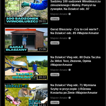
Sadzimy 100 sadzonek Winobluszczu
zimozielonego i Maliny. Pomysł na
żywopłot. Na Działce! odc. 97
Majster Amator
1080p
09:01
Garaż Blaszany - Czy to coś warte? .
Na Działce! odc. 85 #MajsterAmator
Majster Amator
1080p
15:06
Na Działce! Vlog odc. 80 Duża Taczka
Za 380zł. Test, Złożenie, Opinia
#MajsterAmator
Majster Amator
1080p
16:22
Na Działce! Vlog odc. 71 Wymiana
Szyby w przyczepie :) Różowa
Kosiarka po Zimie #MajsterAmator
Majster Amator
1080p
12:11