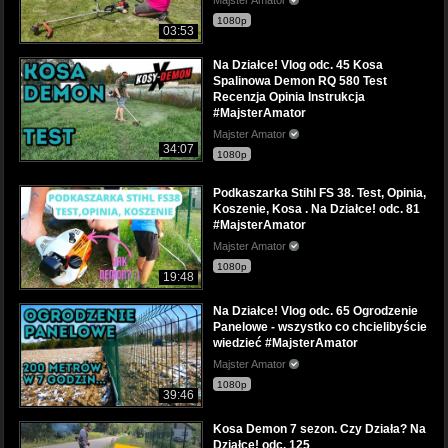
1080p
03:53
Na Działce! Vlog odc. 45 Kosa
Spalinowa Demon RQ 580 Test
Recenzja Opinia Instrukcja
#MajsterAmator
Majster Amator
34:07
1080p
Podkaszarka Stihl FS 38. Test, Opinia,
Koszenie, Kosa . Na Działce! odc. 81
#MajsterAmator
Majster Amator
1080p
19:48
Na Działce! Vlog odc. 65 Ogrodzenie
Panelowe - wszystko co chcielibyście
wiedzieć #MajsterAmator
Majster Amator
1080p
39:46
Kosa Demon 7 sezon. Czy Działa? Na
Działce! odc. 125