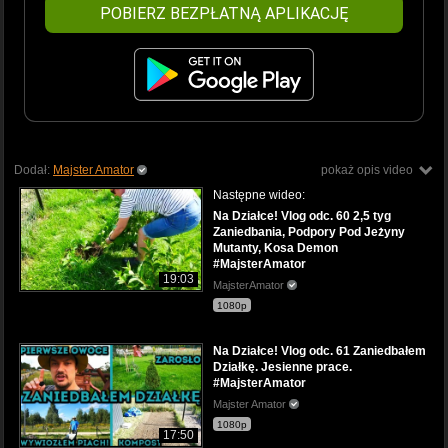
POBIERZ BEZPŁATNĄ APLIKACJĘ
Dodał:
Majster Amator
pokaż opis video
Następne wideo:
Na Działce! Vlog odc. 60 2,5 tyg
Zaniedbania, Podpory Pod Jeżyny
Mutanty, Kosa Demon
#MajsterAmator
19:03
MajsterAmator
1080p
Na Działce! Vlog odc. 61 Zaniedbałem
Działkę. Jesienne prace.
#MajsterAmator
Majster Amator
1080p
17:50