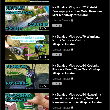
Na Działce! Vlog odc. 72 Pistolet
Zraszający Karcher Metal Premium.
Mini Test #MajsterAmator
Majster Amator
1080p
07:56
Na Działce! Vlog odc. 79 Wymiana
Noża / Ostrza w Kosiarce
#MajsterAmator
Majster Amator
1080p
05:31
Na Działce! Vlog odc. 64 Kosiarka
Pionowa Green Tiger. Test Obsługa
#MajsterAmator
Majster Amator
1080p
27:56
Na Działce! Vlog odc. 54 Nawozimy
trawnik i ogród. Nawozy Substral.
Namówiliście mnie #MajsterAmator
Majster Amator