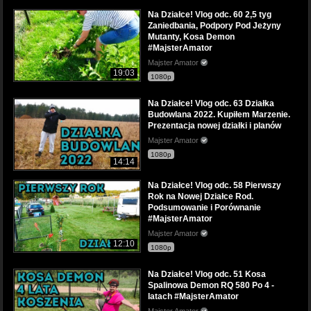
Na Działce! Vlog odc. 60 2,5 tyg
Zaniedbania, Podpory Pod Jeżyny
Mutanty, Kosa Demon
#MajsterAmator
Majster Amator
19:03
1080p
Na Działce! Vlog odc. 63 Działka
Budowlana 2022. Kupiłem Marzenie.
Prezentacja nowej działki i planów
Majster Amator
1080p
14:14
Na Działce! Vlog odc. 58 Pierwszy
Rok na Nowej Działce Rod.
Podsumowanie i Porównanie
#MajsterAmator
Majster Amator
12:10
1080p
Na Działce! Vlog odc. 51 Kosa
Spalinowa Demon RQ 580 Po 4 -
latach #MajsterAmator
Majster Amator