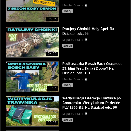
Majster Amator
1080p
08:06
Ratujmy Choinki. Mały Apel. Na
Działce! odc. 95
Majster Amator
1080p
04:39
Podkaszarka Bosch Easy Grasscut
23. Mini Test. Tania i Dobra? Na
Działce! odc. 101
Majster Amator
1080p
11:34
Wertykulacja i Aeracja Trawnika po
Amatorsku. Wertykulator Parkside
PLV 1500 B1. Na Działce! odc. 96
Majster Amator
1080p
19:18