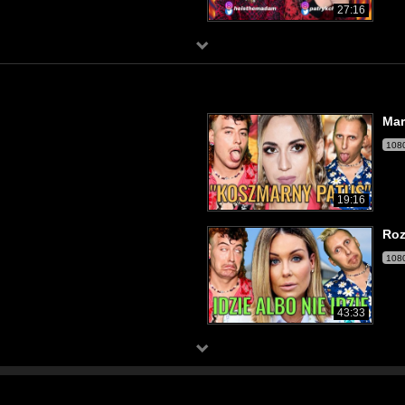
27:16
Mar
108
19:16
Roz
108
43:33