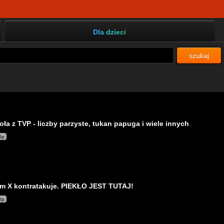
Dla dzieci
szukaj
oła z TVP - liczby parzyste, tukan papuga i wiele innych
0p
m X kontratakuje. PIEKŁO JEST TUTAJ!
0p