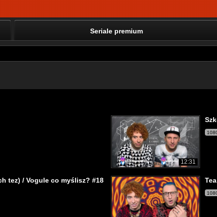
Seriale premium
Szk
108
12:31
h tez) / Vogule co myślisz? #18
Tea
108