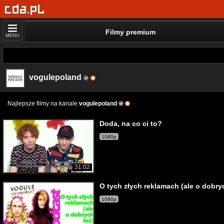
Filmy premium
MENU
vogulepoland
Najlepsze filmy na kanale
vogulepoland
Doda, na co ci to?
1080p
31:02
O tych złych reklamach (ale o dobryc
1080p