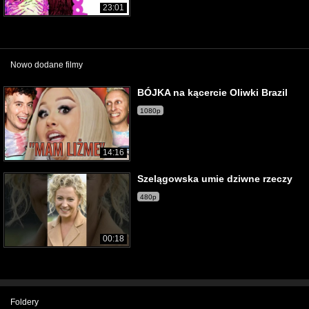
23:01
Nowo dodane filmy
BÓJKA na kącercie Oliwki Brazil
1080p
14:16
Szelągowska umie dziwne rzeczy
480p
00:18
Foldery