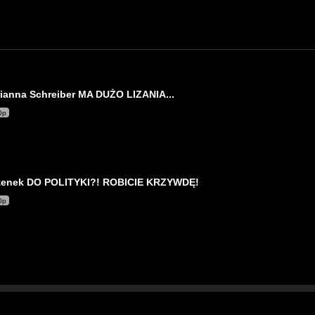
ianna Schreiber MA DUŻO LIZANIA...
0p
enek DO POLITYKI?! ROBICIE KRZYWDĘ!
0p