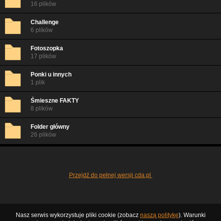
16 plików
Challenge
6 plików
Fotoszopka
17 plików
Ponki u innych
1 plik
Śmieszne FAKTY
8 plików
Folder główny
26 plików
Przejdź do pełnej wersji cda.pl
Nasz serwis wykorzystuje pliki cookie (zobacz
naszą politykę
). Warunki