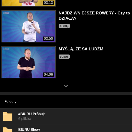
03:13
NAJDZIWNIEJSZE ROWERY - Czy to
DZIAŁA?
1080p
03:50
MYŚLĄ, ŻE SĄ LUDŹMI
1080p
04:06
Foldery
#BIURU Próbuje
6 plików
BIURU Show