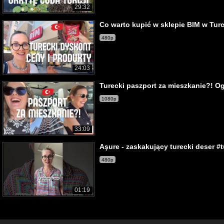
29:32
Co warto kupić w sklepie BIM w Turc
480p
24:03
Turecki paszport za mieszkanie?! O
1080p
33:09
Aşure - zaskakujący turecki deser #t
480p
01:19