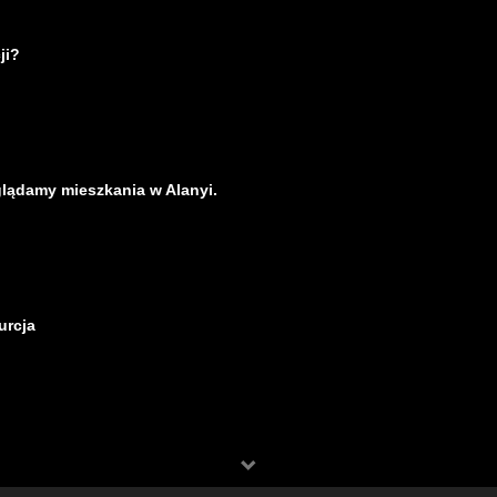
ji?
glądamy mieszkania w Alanyi.
urcja