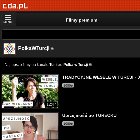
Filmy premium
MENU
PolkaWTurcji
Najlepsze filmy na kanale
Tur-tur: Polka w Turcji
TRADYCYJNE WESELE W TURCJI - J
1080p
12:47
Uprzejmość po TURECKU
1080p