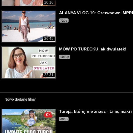
20:16
ALANYA VLOG 10: Czerwcowe IMPRE
720p
26:45
MÓW PO TURECKU jak dwulatek!
1080p
22:31
Nowo dodane filmy
Turcja, której nie znasz - Lilie, maki 
480p