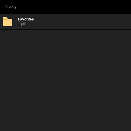
Foldery
Favorites
1 plik
Język turecki
8 plików
Monthly VLOGI
2 pliki
Turcja w 5-15-25 minut
14 plików
Vlogi z podróży
7 plików
Życie w Alanyi - vlogi
23 pliki
Folder główny
138 plików