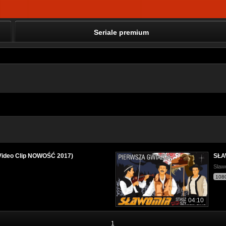
Seriale premium
 Video Clip NOWOŚĆ 2017)
SŁAW
Slaw
108
04:10
1