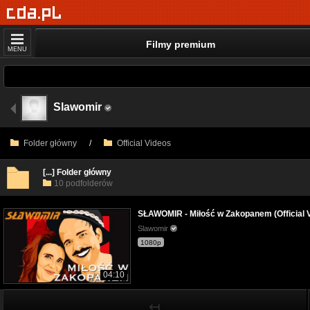
Filmy premium
MENU
Slawomir
Folder główny
/
Official Videos
[...] Folder główny
10 podfolderów
SŁAWOMIR - Miłość w Zakopanem (Official
Slawomir
1080p
04:10
↤