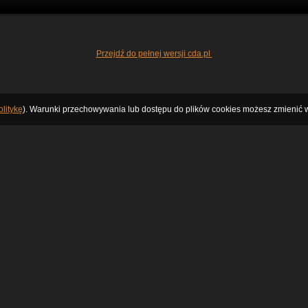
Przejdź do pełnej wersji cda.pl
litykę
). Warunki przechowywania lub dostępu do plików cookies możesz zmienić w