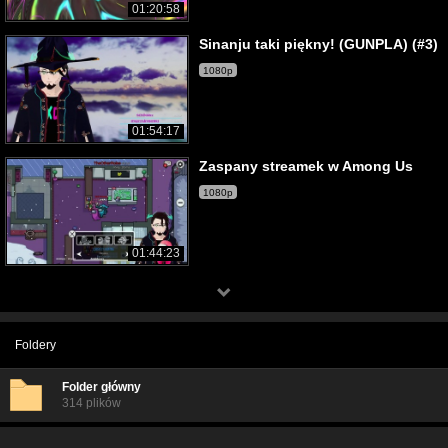
01:20:58
Sinanju taki piękny! (GUNPLA) (#3)
1080p
01:54:17
Zaspany streamek w Among Us
1080p
01:44:23
Foldery
Folder główny
314 plików