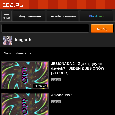
Filmy premium
Seriale premium
Dla dzieci
MENU
szukaj
feogarth
Nowo dodane filmy
JESIONADA 2 - Z jakiej gry to
dźwięk? - JEDEN Z JESIONÓW
[VTUBER]
1080p
01:56:48
Amongusy?
1080p