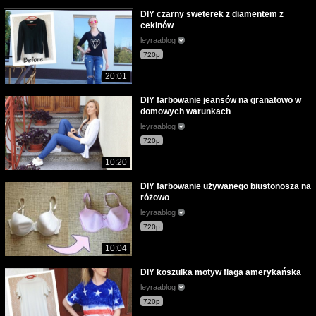
DIY czarny sweterek z diamentem z
cekinów
leyraablog
720p
20:01
DIY farbowanie jeansów na granatowo w
domowych warunkach
leyraablog
720p
10:20
DIY farbowanie używanego biustonosza na
różowo
leyraablog
720p
10:04
DIY koszulka motyw flaga amerykańska
leyraablog
720p