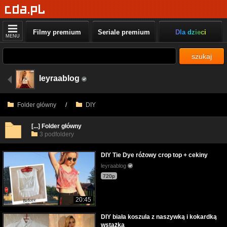
Filmy premium
Seriale premium
Dla dzieci
MENU
szukaj
leyraablog
Folder główny
/
DIY
[...] Folder główny
3 podfoldery
DIY Tie Dye różowy crop top + cekiny
leyraablog
720p
20:45
DIY biała koszula z naszywką i kokardką
wstążką