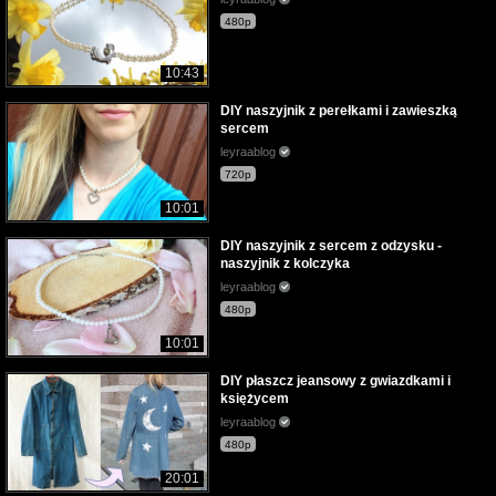
480p
10:43
DIY naszyjnik z perełkami i zawieszką
sercem
leyraablog
720p
10:01
DIY naszyjnik z sercem z odzysku -
naszyjnik z kolczyka
leyraablog
480p
10:01
DIY płaszcz jeansowy z gwiazdkami i
księżycem
leyraablog
480p
20:01