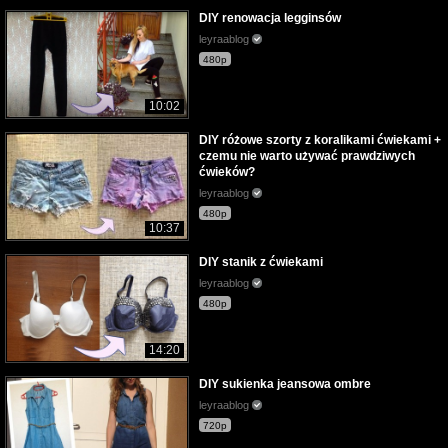
DIY renowacja legginsów
leyraablog
480p
10:02
DIY różowe szorty z koralikami ćwiekami +
czemu nie warto używać prawdziwych
ćwieków?
leyraablog
480p
10:37
DIY stanik z ćwiekami
leyraablog
480p
14:20
DIY sukienka jeansowa ombre
leyraablog
720p