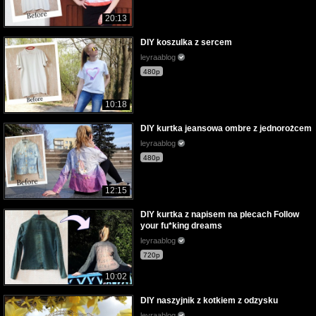
20:13
DIY koszulka z sercem
leyraablog
480p
10:18
DIY kurtka jeansowa ombre z jednorożcem
leyraablog
480p
12:15
DIY kurtka z napisem na plecach Follow
your fu*king dreams
leyraablog
720p
10:02
DIY naszyjnik z kotkiem z odzysku
leyraablog