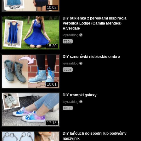
10:02
DIY sukienka z perełkami inspiracja
Veronica Lodge (Camila Mendes)
Riverdale
leyraablog
720p
15:20
DIY sznurówki niebieskie ombre
leyraablog
720p
10:01
DIY trampki galaxy
leyraablog
480p
17:18
DIY łańcuch do spodni lub podwójny
naszyjnik