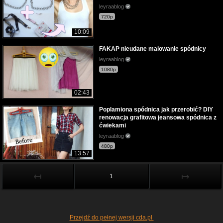
leyraablog
720p
10:09
FAKAP nieudane malowanie spódnicy
leyraablog
1080p
02:43
Poplamiona spódnica jak przerobić? DIY
renowacja grafitowa jeansowa spódnica z
ćwiekami
leyraablog
480p
13:57
↤
↦
1
Przejdź do pełnej wersji cda.pl