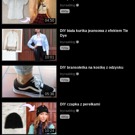
leyraablog
480p
04:50
DIY biała kurtka jeansowa z efektem Tie
Dye
leyraablog
720p
10:01
DIY bransoletka na kostkę z odzysku
leyraablog
720p
05:36
DIY czapka z perełkami
leyraablog
480p
10:24