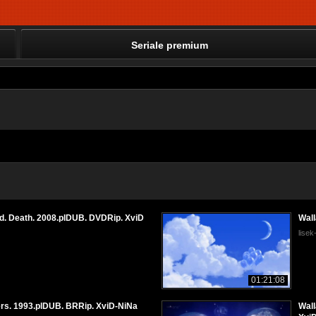
Seriale premium
And. Death. 2008.plDUB. DVDRip. XviD
Wall
lise
01:21:08
sers. 1993.plDUB. BRRip. XviD-NiNa
Wall