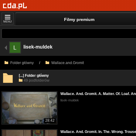
Filmy premium
MENU
lisek-muldek
Folder główny
/
Wallace.and.Gromit
[...] Folder główny
49 podfolderów
Wallace. And. Gromit. A. Matter. Of. Loaf. 
lisek-muldek
28:42
Wallace. And. Gromit. In. The. Wrong. Trou