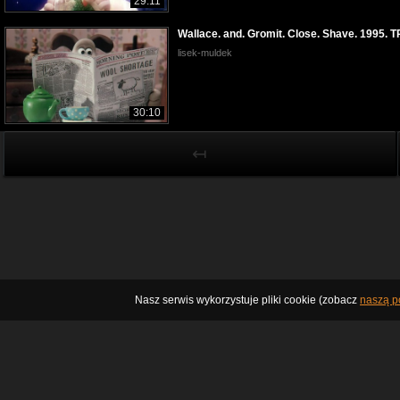
29:11
Wallace. and. Gromit. Close. Shave. 1995.
lisek-muldek
30:10
↤
Nasz serwis wykorzystuje pliki cookie (zobacz
naszą po