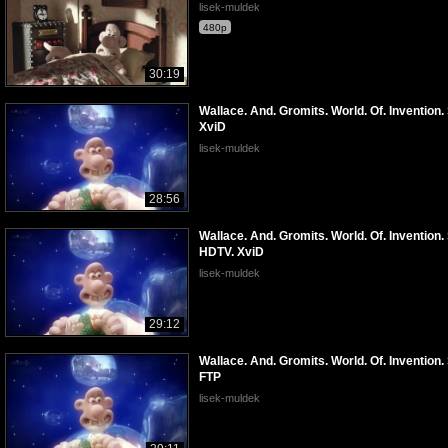
lisek-muldek
480p
30:19
Wallace. And. Gromits. World. Of. Invention
XviD
lisek-muldek
28:56
Wallace. And. Gromits. World. Of. Invention
HDTV. XviD
lisek-muldek
29:12
Wallace. And. Gromits. World. Of. Invention.
FTP
lisek-muldek