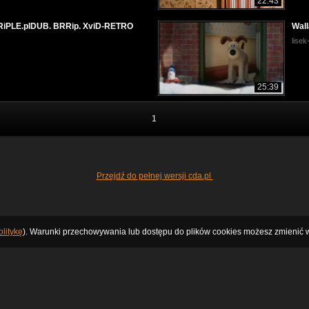
22:43
 TRiPLE.plDUB. BRRip. XviD-RETRO
Wall
lise
25:39
1
Przejdź do pełnej wersji cda.pl
litykę
). Warunki przechowywania lub dostępu do plików cookies możesz zmienić w