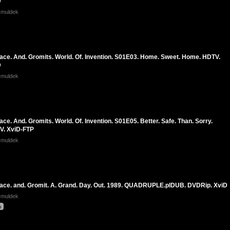
D
k-muldek
ace. And. Gromits. World. Of. Invention. S01E03. Home. Sweet. Home. HDTV.
D
k-muldek
ace. And. Gromits. World. Of. Invention. S01E05. Better. Safe. Than. Sorry.
V. XviD-FTP
k-muldek
ace. and. Gromit. A. Grand. Day. Out. 1989. QUADRUPLE.plDUB. DVDRip. XviD
k-muldek
p