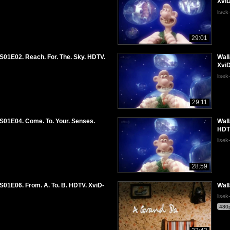
Xvi
lise
29:01
. S01E02. Reach. For. The. Sky. HDTV.
Wall
Xvi
lise
29:11
. S01E04. Come. To. Your. Senses.
Wall
HDT
lise
28:59
 S01E06. From. A. To. B. HDTV. XviD-
Wall
lise
480