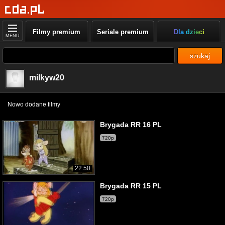
Filmy premium
Seriale premium
Dla dzieci
MENU
szukaj
milkyw20
Nowo dodane filmy
Brygada RR 16 PL
720p
22:50
Brygada RR 15 PL
720p