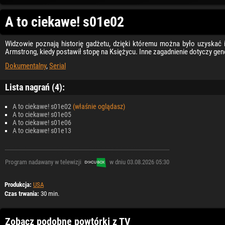
A to ciekawe! s01e02
Widzowie poznają historię gadżetu, dzięki któremu można było uzyskać i
Armstrong, kiedy postawił stopę na Księżycu. Inne zagadnienie dotyczy gen
Dokumentalny
,
Serial
Lista nagrań (4):
A to ciekawe! s01e02
(właśnie oglądasz)
A to ciekawe! s01e05
A to ciekawe! s01e06
A to ciekawe! s01e13
Program nadawany w telewizji
w dniu 03.08.2026 05:30
Produkcja:
USA
Czas trwania:
30 min.
Zobacz podobne powtórki z TV