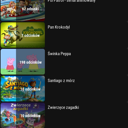
Psi Patrol - serial animowany
62 odcinki
Pan Krokodyl
7 odcinków
Świnka Peppa
198 odcinków
Santiago z mórz
10 odcinków
Zwierzęce zagadki
10 odcinków