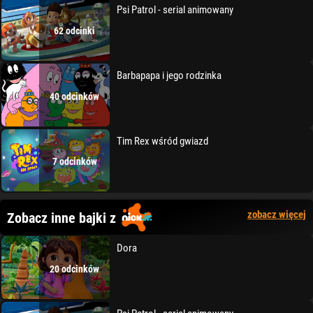
Psi Patrol - serial animowany
62 odcinki
Barbapapa i jego rodzinka
40 odcinków
Tim Rex wśród gwiazd
7 odcinków
zobacz więcej
Zobacz inne bajki z
Dora
20 odcinków