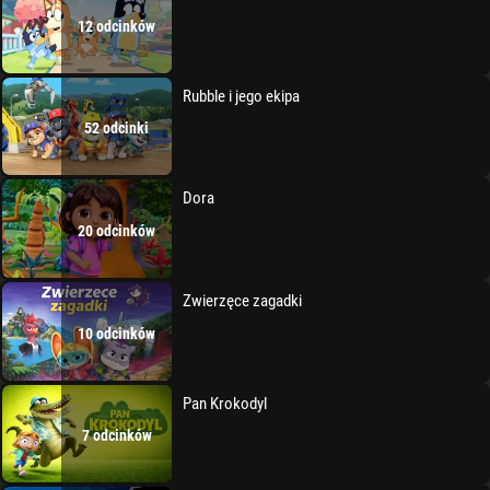
12 odcinków
Rubble i jego ekipa
52 odcinki
Dora
20 odcinków
Zwierzęce zagadki
10 odcinków
Pan Krokodyl
7 odcinków