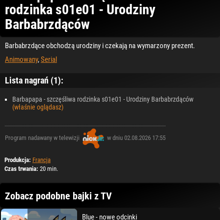
rodzinka s01e01 - Urodziny
Barbabrzdąców
Barbabrzdące obchodzą urodziny i czekają na wymarzony prezent.
Animowany
,
Serial
Lista nagrań (1):
Barbapapa - szczęśliwa rodzinka s01e01 - Urodziny Barbabrzdąców
(właśnie oglądasz)
Program nadawany w telewizji
w dniu 02.08.2026 17:55
Produkcja:
Francja
Czas trwania:
20 min.
Zobacz podobne bajki z TV
Blue - nowe odcinki