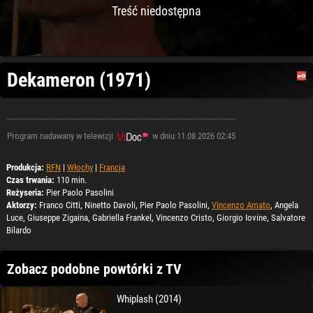
Treść niedostępna
Dekameron (1971)
Program nadawany w telewizji
w dniu 11.08.2026 02:45
Produkcja:
RFN
|
Włochy
|
Francja
Czas trwania:
110 min.
Reżyseria:
Pier Paolo Pasolini
Aktorzy:
Franco Citti, Ninetto Davoli, Pier Paolo Pasolini,
Vincenzo Amato
, Angela
Luce, Giuseppe Zigaina, Gabriella Frankel, Vincenzo Cristo, Giorgio Iovine, Salvatore
Bilardo
Zobacz podobne powtórki z TV
Whiplash (2014)