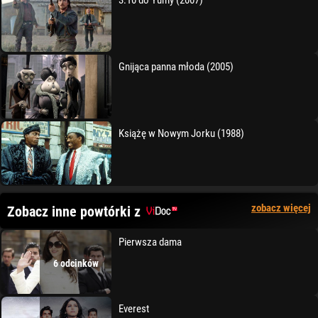
3:10 do Yumy (2007)
Gnijąca panna młoda (2005)
Książę w Nowym Jorku (1988)
zobacz więcej
Zobacz inne powtórki z
Pierwsza dama
6 odcinków
Everest