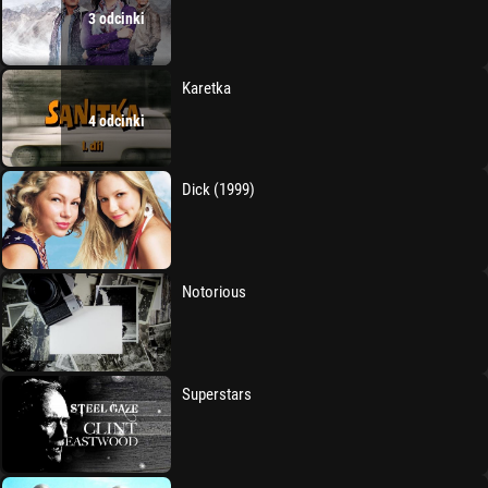
3 odcinki
Karetka
4 odcinki
Dick (1999)
Notorious
Superstars