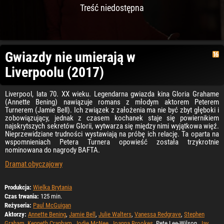
Treść niedostępna
Gwiazdy nie umierają w
Liverpoolu (2017)
Liverpool, lata 70. XX wieku. Legendarna gwiazda kina Gloria Grahame
(Annette Bening) nawiązuje romans z młodym aktorem Peterem
Turnerem (Jamie Bell). Ich związek z założenia ma nie być zbyt głęboki i
zobowiązujący, jednak z czasem kochanek staje się powiernikiem
najskrytszych sekretów Glorii, wytwarza się między nimi wyjątkowa więź.
Nieprzewidziane trudności wystawiają na próbę ich relację. Ta oparta na
wspomnieniach Petera Turnera opowieść została trzykrotnie
nominowana do nagrody BAFTA.
Dramat obyczajowy
Produkcja:
Wielka Brytania
Czas trwania:
125 min.
Reżyseria:
Paul McGuigan
Aktorzy:
Annette Bening
,
Jamie Bell
,
Julie Walters
,
Vanessa Redgrave
,
Stephen
Graham
,
Kenneth Cranham
,
Jodie McNee
,
Joanna Brookes
, Pete Lee-Wilson,
Jay