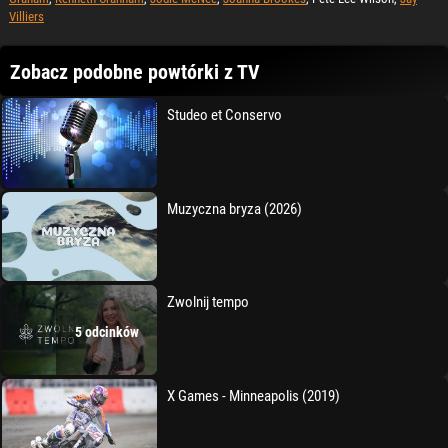
Villiers
Zobacz podobne powtórki z TV
Studeo et Conservo
Muzyczna bryza (2026)
Zwolnij tempo
5 odcinków
X Games - Minneapolis (2019)