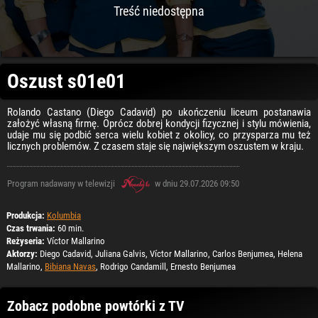
Treść niedostępna
Oszust s01e01
Rolando Castano (Diego Cadavid) po ukończeniu liceum postanawia
założyć własną firmę. Oprócz dobrej kondycji fizycznej i stylu mówienia,
udaje mu się podbić serca wielu kobiet z okolicy, co przysparza mu też
licznych problemów. Z czasem staje się największym oszustem w kraju.
Program nadawany w telewizji
w dniu 29.07.2026 09:50
Produkcja:
Kolumbia
Czas trwania:
60 min.
Reżyseria:
Víctor Mallarino
Aktorzy:
Diego Cadavid, Juliana Galvis, Víctor Mallarino, Carlos Benjumea, Helena
Mallarino,
Bibiana Navas
, Rodrigo Candamill, Ernesto Benjumea
Zobacz podobne powtórki z TV