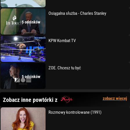
Osiągalna służba - Charles Stanley
5 odcinków
KPW Kombat TV
ZOE. Chcesz tu być
5 odcinków
zobacz więcej
Zobacz inne powtórki z
Rozmowy kontrolowane (1991)