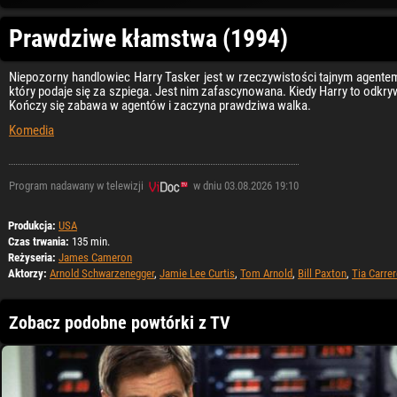
Prawdziwe kłamstwa (1994)
Niepozorny handlowiec Harry Tasker jest w rzeczywistości tajnym agent
który podaje się za szpiega. Jest nim zafascynowana. Kiedy Harry to odkr
Kończy się zabawa w agentów i zaczyna prawdziwa walka.
Komedia
Program nadawany w telewizji
w dniu 03.08.2026 19:10
Produkcja:
USA
Czas trwania:
135 min.
Reżyseria:
James Cameron
Aktorzy:
Arnold Schwarzenegger
,
Jamie Lee Curtis
,
Tom Arnold
,
Bill Paxton
,
Tia Carrer
Zobacz podobne powtórki z TV