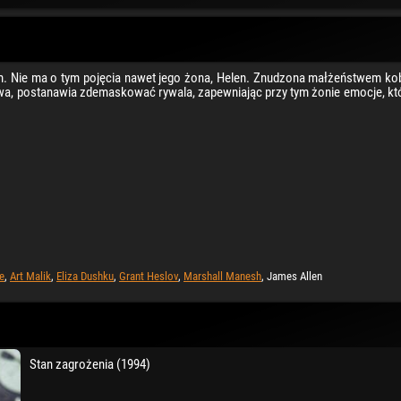
em. Nie ma o tym pojęcia nawet jego żona, Helen. Znudzona małżeństwem ko
ywa, postanawia zdemaskować rywala, zapewniając przy tym żonie emocje, któ
e
,
Art Malik
,
Eliza Dushku
,
Grant Heslov
,
Marshall Manesh
, James Allen
Stan zagrożenia (1994)