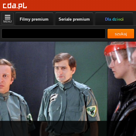
Filmy premium
Seriale premium
Dla dzieci
MENU
szukaj