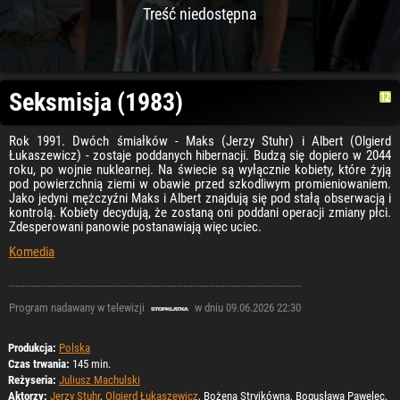
Treść niedostępna
Seksmisja (1983)
Rok 1991. Dwóch śmiałków - Maks (Jerzy Stuhr) i Albert (Olgierd
Łukaszewicz) - zostaje poddanych hibernacji. Budzą się dopiero w 2044
roku, po wojnie nuklearnej. Na świecie są wyłącznie kobiety, które żyją
pod powierzchnią ziemi w obawie przed szkodliwym promieniowaniem.
Jako jedyni mężczyźni Maks i Albert znajdują się pod stałą obserwacją i
kontrolą. Kobiety decydują, że zostaną oni poddani operacji zmiany płci.
Zdesperowani panowie postanawiają więc uciec.
Komedia
Program nadawany w telewizji
w dniu 09.06.2026 22:30
Produkcja:
Polska
Czas trwania:
145 min.
Reżyseria:
Juliusz Machulski
Aktorzy:
Jerzy Stuhr
,
Olgierd Łukaszewicz
, Bożena Stryjkówna, Bogusława Pawelec,