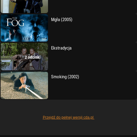
Mgła (2005)
Ekstradycja
2 odcinki
Smoking (2002)
Przejdź do pełnej wersji cda.pl