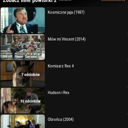
Zobacz inne powtórki z
Kosmiczne jaja (1987)
Mów mi Vincent (2014)
Komisarz Rex 4
7 odcinków
Hudson i Rex
11 odcinków
Obrońca (2004)