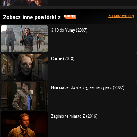
zobacz więcej
Zobacz inne powtórki z
3:10 do Yumy (2007)
Carrie (2013)
Nim diabeł dowie się, że nie żyjesz (2007)
Zaginione miasto Z (2016)