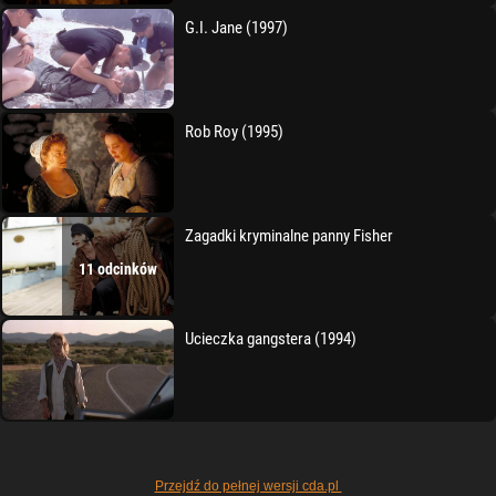
G.I. Jane (1997)
Rob Roy (1995)
Zagadki kryminalne panny Fisher
11 odcinków
Ucieczka gangstera (1994)
Przejdź do pełnej wersji cda.pl