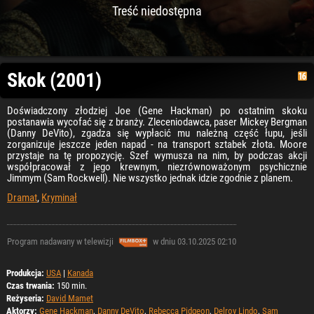
Treść niedostępna
Skok (2001)
Doświadczony złodziej Joe (Gene Hackman) po ostatnim skoku
postanawia wycofać się z branży. Zleceniodawca, paser Mickey Bergman
(Danny DeVito), zgadza się wypłacić mu należną część łupu, jeśli
zorganizuje jeszcze jeden napad - na transport sztabek złota. Moore
przystaje na tę propozycję. Szef wymusza na nim, by podczas akcji
współpracował z jego krewnym, niezrównoważonym psychicznie
Jimmym (Sam Rockwell). Nie wszystko jednak idzie zgodnie z planem.
Dramat
,
Kryminał
Program nadawany w telewizji
w dniu 03.10.2025 02:10
Produkcja:
USA
|
Kanada
Czas trwania:
150 min.
Reżyseria:
David Mamet
Aktorzy:
Gene Hackman
,
Danny DeVito
,
Rebecca Pidgeon
,
Delroy Lindo
,
Sam