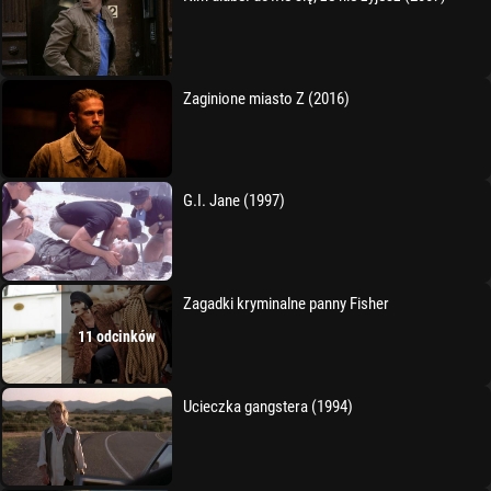
Zaginione miasto Z (2016)
G.I. Jane (1997)
Zagadki kryminalne panny Fisher
11 odcinków
Ucieczka gangstera (1994)