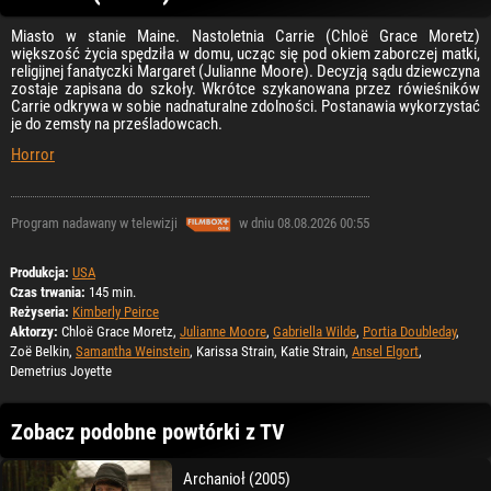
Miasto w stanie Maine. Nastoletnia Carrie (Chloë Grace Moretz)
większość życia spędziła w domu, ucząc się pod okiem zaborczej matki,
religijnej fanatyczki Margaret (Julianne Moore). Decyzją sądu dziewczyna
zostaje zapisana do szkoły. Wkrótce szykanowana przez rówieśników
Carrie odkrywa w sobie nadnaturalne zdolności. Postanawia wykorzystać
je do zemsty na prześladowcach.
Horror
Program nadawany w telewizji
w dniu 08.08.2026 00:55
Produkcja:
USA
Czas trwania:
145 min.
Reżyseria:
Kimberly Peirce
Aktorzy:
Chloë Grace Moretz,
Julianne Moore
,
Gabriella Wilde
,
Portia Doubleday
,
Zoë Belkin,
Samantha Weinstein
, Karissa Strain, Katie Strain,
Ansel Elgort
,
Demetrius Joyette
Zobacz podobne powtórki z TV
Archanioł (2005)