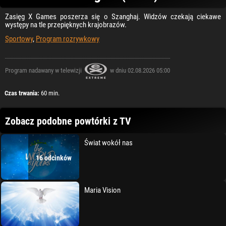
Zasięg X Games poszerza się o Szanghaj. Widzów czekają ciekawe
występy na tle przepięknych krajobrazów.
Sportowy
,
Program rozrywkowy
Program nadawany w telewizji
w dniu 02.08.2026 05:00
Czas trwania:
60 min.
Zobacz podobne powtórki z TV
Świat wokół nas
16 odcinków
Maria Vision