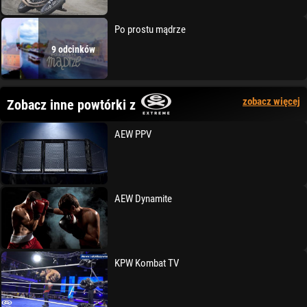
Po prostu mądrze
9 odcinków
zobacz więcej
Zobacz inne powtórki z
AEW PPV
AEW Dynamite
KPW Kombat TV