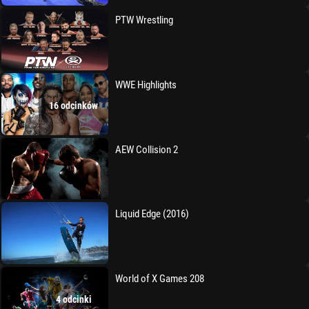
PTW Wrestling
WWE Highlights
16 odcinków
AEW Collision 2
Liquid Edge (2016)
World of X Games 208
4 odcinki