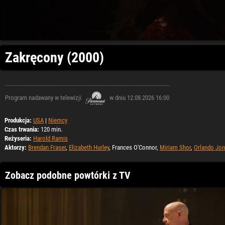
Zakręcony (2000)
Program nadawany w telewizji
w dniu 12.08.2026 16:00
Produkcja:
USA
|
Niemcy
Czas trwania:
120 min.
Reżyseria:
Harold Ramis
Aktorzy:
Brendan Fraser
,
Elizabeth Hurley
, Frances O'Connor,
Miriam Shor
,
Orlando Jo
Zobacz podobne powtórki z TV