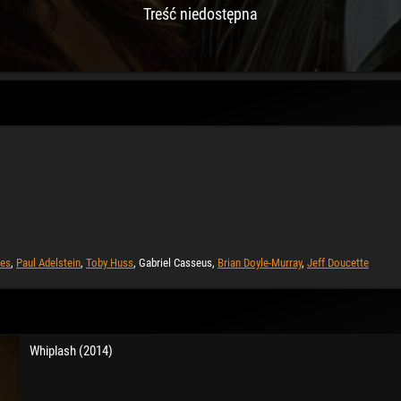
Treść niedostępna
nes
,
Paul Adelstein
,
Toby Huss
, Gabriel Casseus,
Brian Doyle-Murray
,
Jeff Doucette
Whiplash (2014)