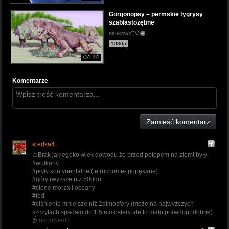
Gorgonopsy – permskie tygrysy
szablastozębne
naukowoTV
1080p
04:24
Komentarze
Zamieść komentarz
kredka4
⚠Brak jakiegokolwiek dowodu że przed potopem na ziemi były:
#wulkany,
#płyty kontynentalne (te ruchome- popękane)
#góry (wyższe niż 500m)
#słone morza i oceany
#lód
#ciśnienie mniejsze niż 2atmosfery (może na najwyższych
szczytach spadało do 1,5 atmosfery ale to mało prawdopodobne).
☝
odpowiedz