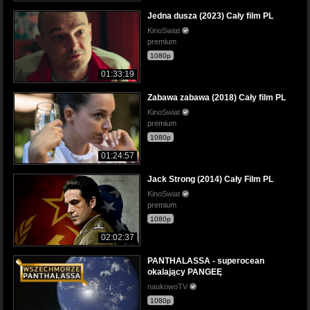
Jedna dusza (2023) Cały film PL
KinoSwiat
premium
1080p
01:33:19
Zabawa zabawa (2018) Cały film PL
KinoSwiat
premium
1080p
01:24:57
Jack Strong (2014) Cały Film PL
KinoSwiat
premium
1080p
02:02:37
PANTHALASSA - superocean
okalający PANGEĘ
naukowoTV
1080p