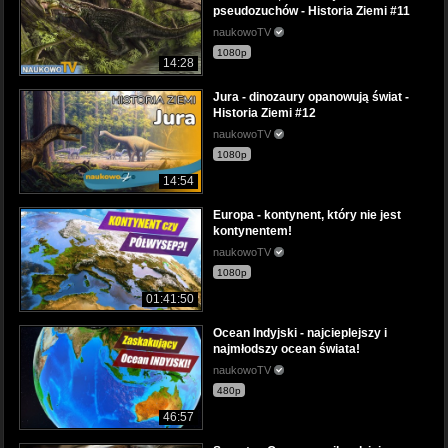
pseudozuchów - Historia Ziemi #11
naukowoTV
1080p
14:28
Jura - dinozaury opanowują świat -
Historia Ziemi #12
naukowoTV
1080p
14:54
Europa - kontynent, który nie jest
kontynentem!
naukowoTV
1080p
01:41:50
Ocean Indyjski - najcieplejszy i
najmłodszy ocean świata!
naukowoTV
480p
46:57