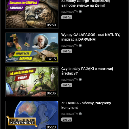
Samotny George - najbardziej
samotne zwierzę na Ziemi!
naukowoTV
1080p
05:50
Wyspy GALAPAGOS - cud NATURY,
inspiracja DARWINA!
naukowoTV
1080p
14:15
Czy istniały PAJĄKI o metrowej
średnicy?
naukowoTV
1080p
06:36
ZELANDIA - siódmy, zatopiony
kontynent
naukowoTV
1080p
05:23