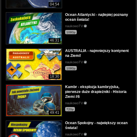
04:54
Ocean Atlantycki - najlepiej poznany
ocean świata!
naukowoTV
1080p
46:31
AUSTRALIA - najmniejszy kontynent
na Ziemi!
naukowoTV
1080p
18:30
Kambr - eksplozja kambryjska,
pierwsze duże drapieżniki - Historia
Ziemi #6
naukowoTV
720p
49:41
Ocean Spokojny - największy ocean
świata!
naukowoTV