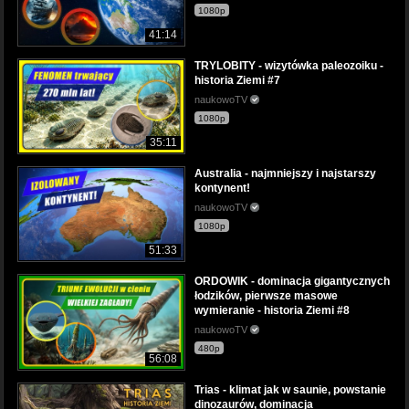
1080p
41:14
TRYLOBITY - wizytówka paleozoiku -
historia Ziemi #7
naukowoTV
1080p
35:11
Australia - najmniejszy i najstarszy
kontynent!
naukowoTV
1080p
51:33
ORDOWIK - dominacja gigantycznych
łodzików, pierwsze masowe
wymieranie - historia Ziemi #8
naukowoTV
480p
56:08
Trias - klimat jak w saunie, powstanie
dinozaurów, dominacja