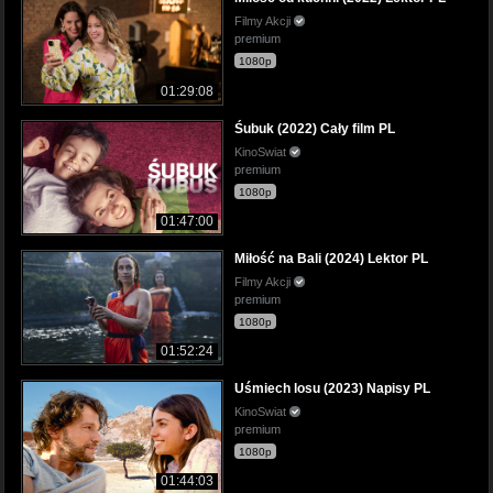
Filmy Akcji
premium
1080p
01:29:08
Śubuk (2022) Cały film PL
KinoSwiat
premium
1080p
01:47:00
Miłość na Bali (2024) Lektor PL
Filmy Akcji
premium
1080p
01:52:24
Uśmiech losu (2023) Napisy PL
KinoSwiat
premium
1080p
01:44:03