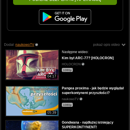
Dodał:
naukowoTV
pokaż opis video
Następne wideo:
Kim był ARC-77? [HOLOCRON]
HOLOCRON
1080p
04:17
Pangea proxima - jak będzie wyglądał
superkontynent przyszłości?
naukowoTV
1080p
05:39
Gondwana - najdłużej istniejący
SUPERKONTYNENT!