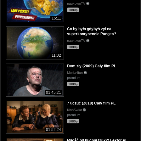
naukowoTV
1080p
15:11
Co by było gdybyś żył na
superkontynencie Pangea?
naukowoTV
1080p
11:02
Dom zły (2009) Cały film PL
Media4fun
premium
1080p
01:45:21
7 uczuć (2018) Cały film PL
KinoSwiat
premium
1080p
01:52:24
Miłość od kuchni (2022) Lektor PL