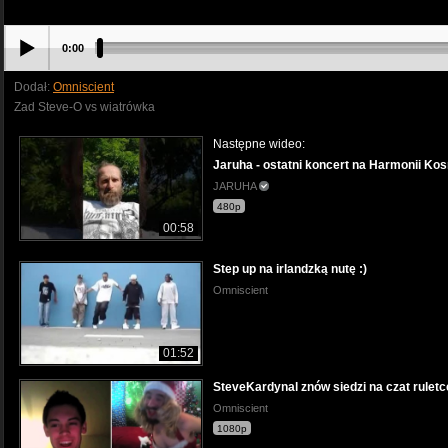
0:00
Dodał:
Omniscient
Zad Steve-O vs wiatrówka
Następne wideo:
Jaruha - ostatni koncert na Harmonii K
JARUHA
480p
00:58
Step up na irlandzką nutę :)
Omniscient
01:52
SteveKardynal znów siedzi na czat ruletc
Omniscient
1080p