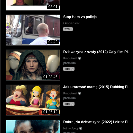
03:01
Stop Ham vs policja
Omniscient
720p
04:42
Dziewczyna z szafy (2012) Cały film PL
KinoSwiat
premium
1080p
01:28:46
Jak uratować mamę (2015) Dubbing PL
KinoSwiat
premium
1080p
01:26:12
Dobra, zła dziewczyna (2022) Lektor PL
Filmy Akcji