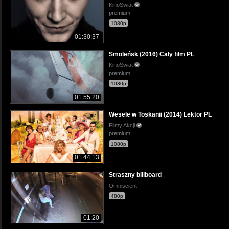
KinoSwiat
premium
1080p
01:30:37
Smoleńsk (2016) Cały film PL
KinoSwiat
premium
1080p
01:55:20
Wesele w Toskanii (2014) Lektor PL
Filmy Akcji
premium
1080p
01:44:13
Straszny billboard
Omniscient
480p
01:20