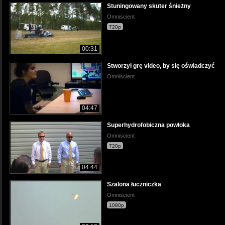
Stuningowany skuter śnieżny
Omniscient
720p
00:31
Stworzył grę video, by się oświadczyć
Omniscient
04:47
Superhydrofobiczna powłoka
Omniscient
720p
04:44
Szalona łuczniczka
Omniscient
1080p