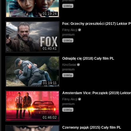
premium
1080p
01:19:24
Fox: Grzechy przeszłości (2017) Lektor 
Filmy Akcji
premium
1080p
01:40:41
Odnajdę cię (2018) Cały film PL
KinoSwiat
premium
1080p
01:19:11
Amsterdam Vice: Początek (2019) Lektor
Filmy Akcji
premium
1080p
01:46:02
Czerwony pająk (2015) Cały film PL