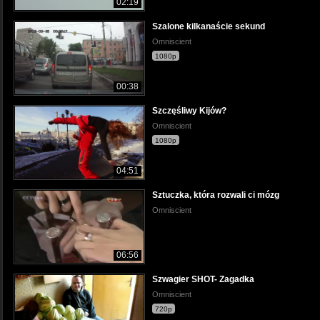
02:19
Szalone kilkanaście sekund
Omniscient
1080p
00:38
Szczęśliwy Kijów?
Omniscient
1080p
04:51
Sztuczka, która rozwali ci mózg
Omniscient
06:56
Szwagier SHOT- Zagadka
Omniscient
720p