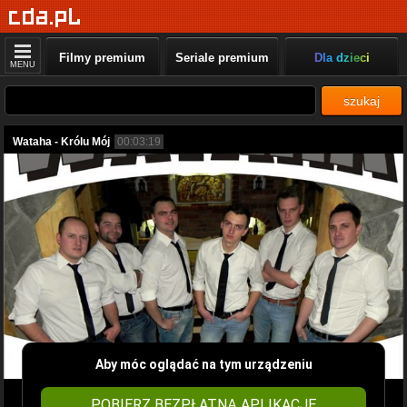
Filmy premium
Seriale premium
Dla dzieci
MENU
szukaj
Wataha - Królu Mój
00:03:19
Aby móc oglądać na tym urządzeniu
POBIERZ BEZPŁATNĄ APLIKACJĘ