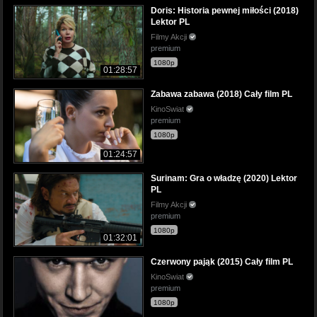
Doris: Historia pewnej miłości (2018)
Lektor PL
Filmy Akcji
premium
1080p
01:28:57
Zabawa zabawa (2018) Cały film PL
KinoSwiat
premium
1080p
01:24:57
Surinam: Gra o władzę (2020) Lektor
PL
Filmy Akcji
premium
1080p
01:32:01
Czerwony pająk (2015) Cały film PL
KinoSwiat
premium
1080p