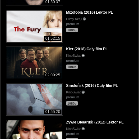
01:30:37
Mizofobia (2016) Lektor PL
Filmy Akcji
premium
1080p
01:52:15
Kler (2018) Cały film PL
KinoSwiat
premium
1080p
02:09:25
Smoleńsk (2016) Cały film PL
KinoSwiat
premium
1080p
01:55:20
Żywie Biełaruś! (2012) Lektor PL
KinoSwiat
premium