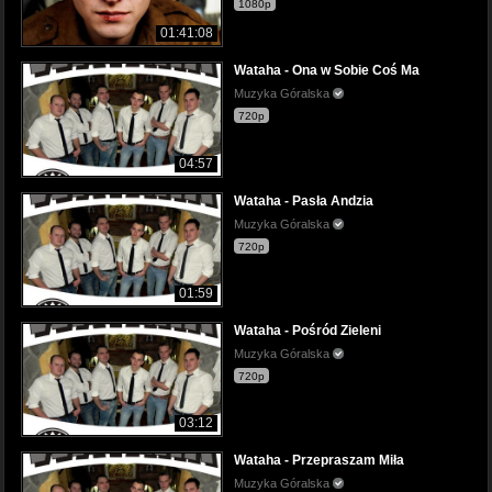
1080p
01:41:08
Wataha - Ona w Sobie Coś Ma
Muzyka Góralska
720p
04:57
Wataha - Pasła Andzia
Muzyka Góralska
720p
01:59
Wataha - Pośród Zieleni
Muzyka Góralska
720p
03:12
Wataha - Przepraszam Miła
Muzyka Góralska