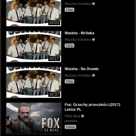
Muzyka Góralska
720p
03:03
Wataha - Mrówka
Muzyka Góralska
720p
03:17
Wataha - Na Orawie
Muzyka Góralska
720p
02:37
Fox: Grzechy przeszłości (2017)
Lektor PL
Filmy Akcji
premium
1080p
01:40:41