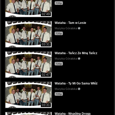
720p
02:49
Wataha - Tam w Lesie
Muzyka Góralska
720p
03:31
Wataha - Tańcz Ze Mną Tańcz
Muzyka Góralska
720p
02:47
Wataha - Ty Mi Go Sama Włóż
Muzyka Góralska
720p
03:31
Wataha - Wspólna Droga