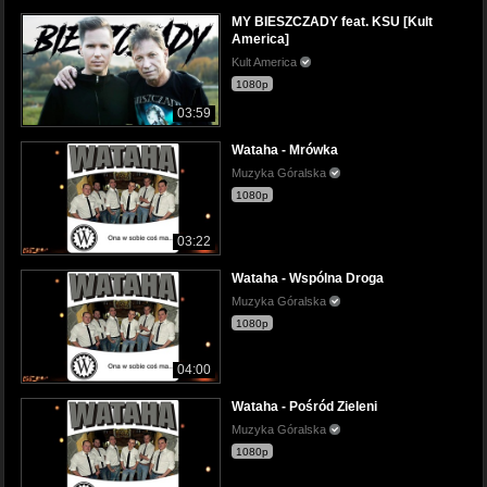
MY BIESZCZADY feat. KSU [Kult
America]
Kult America
1080p
03:59
Wataha - Mrówka
Muzyka Góralska
1080p
03:22
Wataha - Wspólna Droga
Muzyka Góralska
1080p
04:00
Wataha - Pośród Zieleni
Muzyka Góralska
1080p