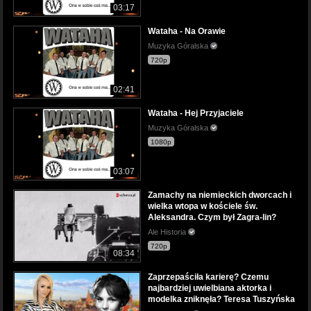
03:17
Wataha - Na Orawie
Muzyka Góralska
720p
02:41
Wataha - Hej Przyjaciele
Muzyka Góralska
1080p
03:07
Zamachy na niemieckich dworcach i
wielka wtopa w kościele św.
Aleksandra. Czym był Zagra-lin?
Ale Historia
720p
08:34
Zaprzepaściła karierę? Czemu
najbardziej uwielbiana aktorka i
modelka zniknęła? Teresa Tuszyńska