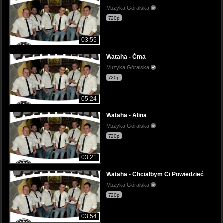
Muzyka Góralska
720p
03:55
Wataha - Ćma
Muzyka Góralska
720p
05:24
Wataha - Alina
Muzyka Góralska
720p
03:21
Wataha - Chciałbym Ci Powiedzieć
Muzyka Góralska
720p
03:54