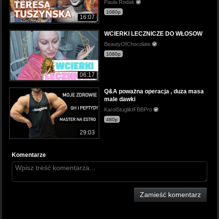
Paula Rodak
1080p
16:07
WCIERKI LECZNICZE DO WŁOSOW
BeautyOfChocolate
1080p
06:17
Q&A poważna operacja , duza masa
male dawki
KarolStuglikIFBBPro
480p
29:03
Komentarze
Zamieść komentarz