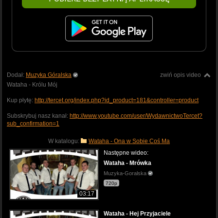
Dodał:
Muzyka Góralska
zwiń opis video
Wataha - Królu Mój
Kup płytę:
http://tercet.org/index.php?id_product=181&controller=product
Subskrybuj nasz kanał:
http://www.youtube.com/user/WydawnictwoTercet?
sub_confirmation=1
W katalogu:
Wataha - Ona w Sobie Coś Ma
Następne wideo:
Wataha - Mrówka
Muzyka-Goralska
720p
03:17
Wataha - Hej Przyjaciele