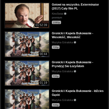
Gotowi na wszystko. Exterminator
(2017) Cały film PL
KinoSwiat
premium
1080p
01:52:39
Gronicki i Kapela Bukowanie -
Wesołość, Wesołość
Muzyka Góralska
720p
00:44
Gronicki i Kapela Bukowanie -
Pryndzyj Sie Łozyńdom
Muzyka Góralska
720p
01:19
Gronicki i Kapela Bukowanie - Idźcies
Gąski
Muzyka Góralska
720p