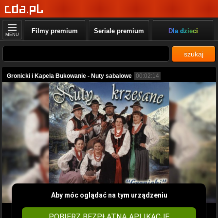
Filmy premium
Seriale premium
Dla dzieci
MENU
szukaj
Gronicki i Kapela Bukowanie - Nuty sabalowe
00:02:14
Aby móc oglądać na tym urządzeniu
POBIERZ BEZPŁATNĄ APLIKACJĘ