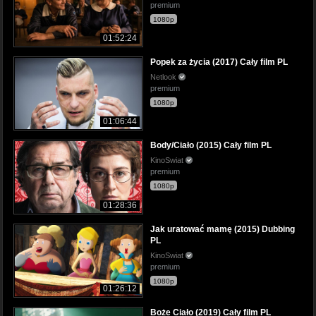
premium
1080p
01:52:24
Popek za życia (2017) Cały film PL
Netlook
premium
1080p
01:06:44
Body/Ciało (2015) Cały film PL
KinoSwiat
premium
1080p
01:28:36
Jak uratować mamę (2015) Dubbing
PL
KinoSwiat
premium
1080p
01:26:12
Boże Ciało (2019) Cały film PL