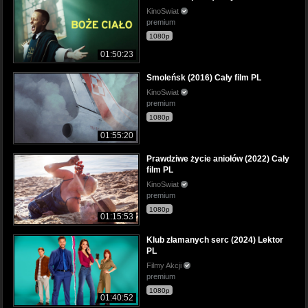
KinoSwiat
premium
1080p
01:50:23
Smoleńsk (2016) Cały film PL
KinoSwiat
premium
1080p
01:55:20
Prawdziwe życie aniołów (2022) Cały
film PL
KinoSwiat
premium
1080p
01:15:53
Klub złamanych serc (2024) Lektor
PL
Filmy Akcji
premium
1080p
01:40:52