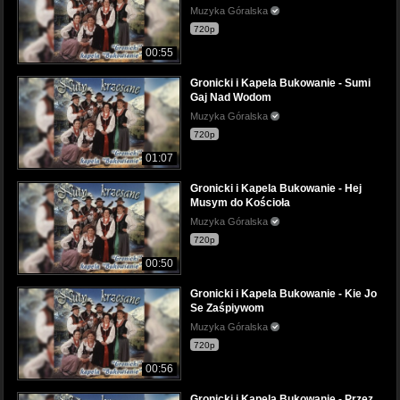
Muzyka Góralska
720p
00:55
Gronicki i Kapela Bukowanie - Sumi
Gaj Nad Wodom
Muzyka Góralska
720p
01:07
Gronicki i Kapela Bukowanie - Hej
Musym do Kościoła
Muzyka Góralska
720p
00:50
Gronicki i Kapela Bukowanie - Kie Jo
Se Zaśpiywom
Muzyka Góralska
720p
00:56
Gronicki i Kapela Bukowanie - Przez