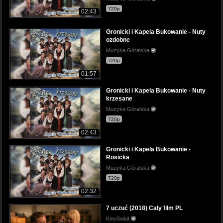
720p
02:43
Gronicki i Kapela Bukowanie - Nuty
ozdobne
Muzyka Góralska
720p
01:57
Gronicki i Kapela Bukowanie - Nuty
krzesane
Muzyka Góralska
720p
02:43
Gronicki i Kapela Bukowanie -
Rosicka
Muzyka Góralska
720p
02:32
7 uczuć (2018) Cały film PL
KinoSwiat