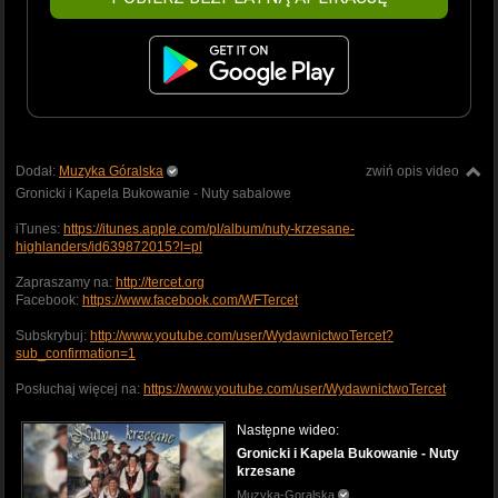
Dodał:
Muzyka Góralska
zwiń opis video
Gronicki i Kapela Bukowanie - Nuty sabalowe
iTunes:
https://itunes.apple.com/pl/album/nuty-krzesane-
highlanders/id639872015?l=pl
Zapraszamy na:
http://tercet.org
Facebook:
https://www.facebook.com/WFTercet
Subskrybuj:
http://www.youtube.com/user/WydawnictwoTercet?
sub_confirmation=1
Posłuchaj więcej na:
https://www.youtube.com/user/WydawnictwoTercet
Następne wideo:
Gronicki i Kapela Bukowanie - Nuty
krzesane
Muzyka-Goralska