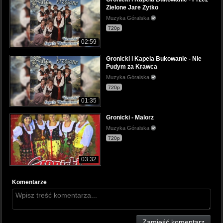
Zielone Jare Zytko
Muzyka Góralska
720p
02:59
Gronicki i Kapela Bukowanie - Nie
Pudym za Krawca
Muzyka Góralska
720p
01:35
Gronicki - Malorz
Muzyka Góralska
720p
03:32
Komentarze
Zamieść komentarz