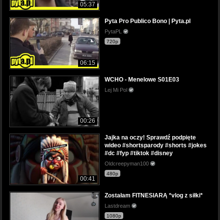
05:37
Pyta Pro Publico Bono | Pyta.pl
PytaPL
720p
06:15
WCHO - Menelowe S01E03
Lej Mi Pol
00:26
Jajka na oczy! Sprawdź podpięte
wideo #shortsparody #shorts #jokes
#dc #fyp #tiktok #disney
Oldcreepyman100
480p
00:41
Zostałam FITNESIARĄ *vlog z siłki*
Lastdream
1080p