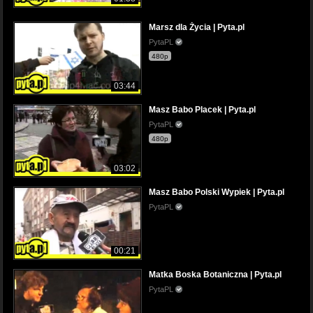
Marsz dla Życia | Pyta.pl
PytaPL
480p
03:44
Masz Babo Placek | Pyta.pl
PytaPL
480p
03:02
Masz Babo Polski Wypiek | Pyta.pl
PytaPL
00:21
Matka Boska Botaniczna | Pyta.pl
PytaPL