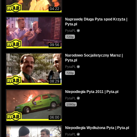
04:22
Naprawdę Długa Pyta spod Krzyża |
Pyta.pl
PytaPL
720p
09:56
Narodowo Socjalistyczny Marsz |
Pyta.pl
PytaPL
720p
08:29
Niepodległa Pyta 2011 | Pyta.pl
PytaPL
1080p
06:00
Niepodległa Wydłużona Pyta | Pyta.pl
PytaPL