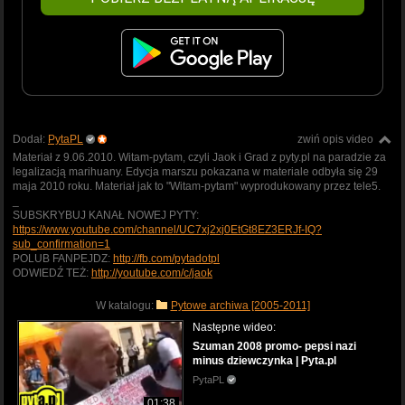
Dodał:
PytaPL
zwiń opis video
Materiał z 9.06.2010. Witam-pytam, czyli Jaok i Grad z pyty.pl na paradzie za
legalizacją marihuany. Edycja marszu pokazana w materiale odbyła się 29
maja 2010 roku. Materiał jak to "Witam-pytam" wyprodukowany przez tele5.
_
SUBSKRYBUJ KANAŁ NOWEJ PYTY:
https://www.youtube.com/channel/UC7xj2xj0EtGt8EZ3ERJf-IQ?
sub_confirmation=1
POLUB FANPEJDZ:
http://fb.com/pytadotpl
ODWIEDŹ TEŻ:
http://youtube.com/c/jaok
W katalogu:
Pytowe archiwa [2005-2011]
Następne wideo:
Szuman 2008 promo- pepsi nazi
minus dziewczynka | Pyta.pl
PytaPL
01:38