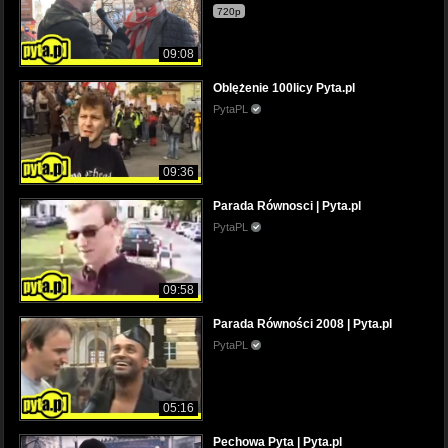
720p
09:08
Oblężenie 100licy Pyta.pl
PytaPL
09:36
Parada Równosci | Pyta.pl
PytaPL
09:58
Parada Równości 2008 | Pyta.pl
PytaPL
05:16
Pechowa Pyta | Pyta.pl