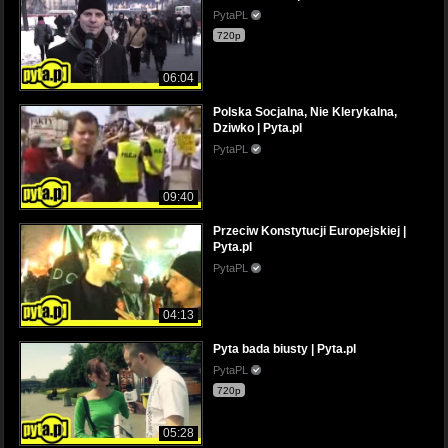
PytaPL
720p
06:04
Polska Socjalna, Nie Klerykalna,
Dziwko | Pyta.pl
PytaPL
09:40
Przeciw Konstytucji Europejskiej |
Pyta.pl
PytaPL
04:13
Pyta bada biusty | Pyta.pl
PytaPL
720p
05:28