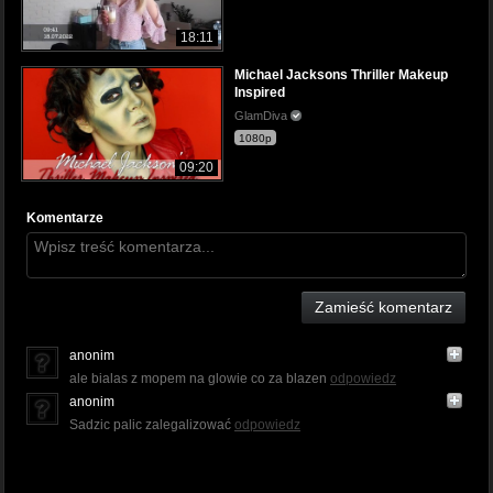
18:11
Michael Jacksons Thriller Makeup
Inspired
GlamDiva
1080p
09:20
Komentarze
Zamieść komentarz
anonim
ale bialas z mopem na glowie co za blazen
odpowiedz
anonim
Sadzic palic zalegalizować
odpowiedz