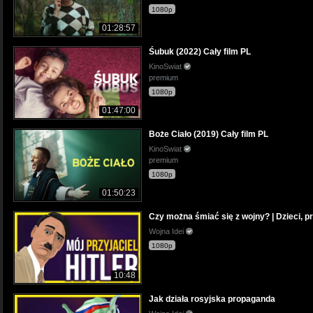
1080p
01:28:57
Śubuk (2022) Cały film PL
KinoSwiat
premium
1080p
01:47:00
Boże Ciało (2019) Cały film PL
KinoSwiat
premium
1080p
01:50:23
Czy można śmiać się z wojny? | Dzieci, p
Wojna Idei
1080p
10:48
Jak działa rosyjska propaganda