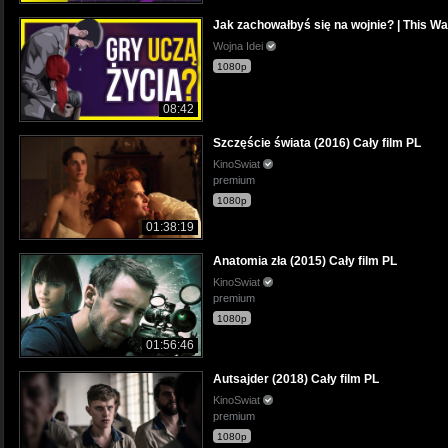
Jak zachowałbyś się na wojnie? | This Wa
Wojna Idei
1080p
08:42
Szczęście świata (2016) Cały film PL
KinoSwiat
premium
1080p
01:38:19
Anatomia zła (2015) Cały film PL
KinoSwiat
premium
1080p
01:56:46
Autsajder (2018) Cały film PL
KinoSwiat
premium
1080p