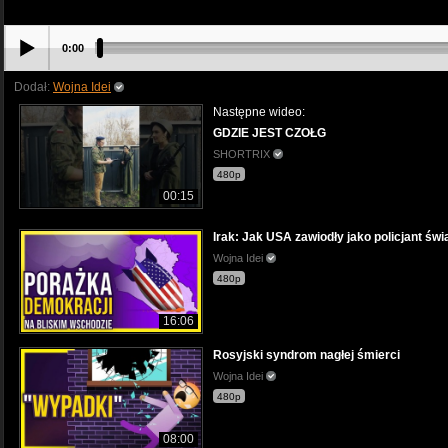
0:00
Dodał:
Wojna Idei
Następne wideo:
GDZIE JEST CZOŁG
SHORTRIX
480p
00:15
Irak: Jak USA zawiodły jako policjant świ
Wojna Idei
480p
16:06
Rosyjski syndrom nagłej śmierci
Wojna Idei
480p
08:00