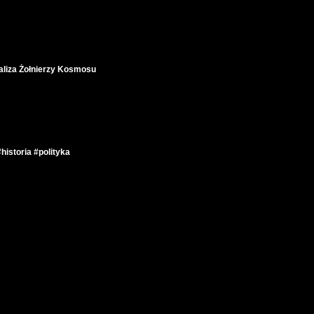
aliza Żołnierzy Kosmosu
historia #polityka