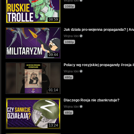
Wojna Idei
1080p
08:59
Jak działa pro-wojenna propaganda? | An
Wojna Idei
1080p
09:44
Polacy wg rosyjskiej propagandy #rosja #
Wojna Idei
480p
01:14
Dlaczego Rosja nie zbankrutuje?
Wojna Idei
480p
13:24