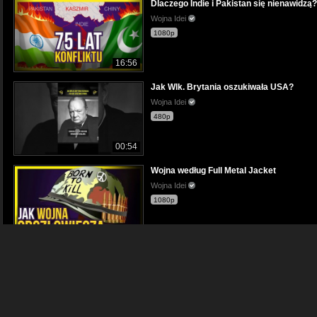
Dlaczego Indie i Pakistan się nienawidzą?
Wojna Idei
1080p
16:56
Jak Wlk. Brytania oszukiwała USA?
Wojna Idei
480p
00:54
Wojna według Full Metal Jacket
Wojna Idei
1080p
12:40
Co zmieniły Konwencje Genewskie?
Wojna Idei
480p
00:40