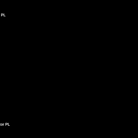
 PL
tor PL