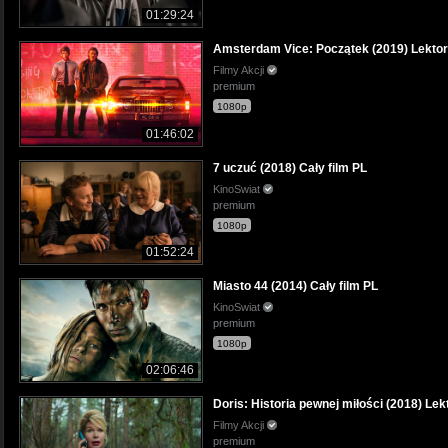
01:29:24
Amsterdam Vice: Początek (2019) Lektor
Filmy Akcji
premium
1080p
01:46:02
7 uczuć (2018) Cały film PL
KinoSwiat
premium
1080p
01:52:24
Miasto 44 (2014) Cały film PL
KinoSwiat
premium
1080p
02:06:46
Doris: Historia pewnej miłości (2018) Lek
Filmy Akcji
premium