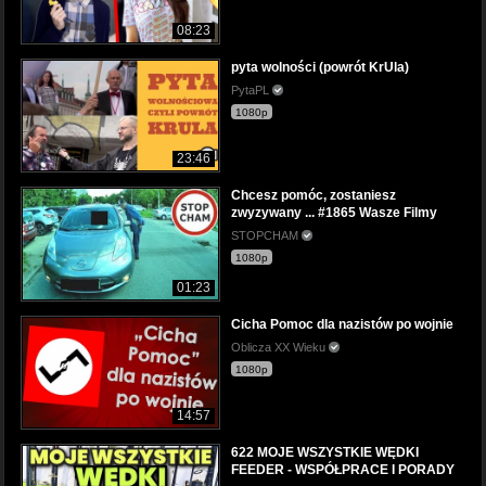
08:23
pyta wolności (powrót KrUla)
PytaPL
1080p
23:46
Chcesz pomóc, zostaniesz
zwyzywany ... #1865 Wasze Filmy
STOPCHAM
1080p
01:23
Cicha Pomoc dla nazistów po wojnie
Oblicza XX Wieku
1080p
14:57
622 MOJE WSZYSTKIE WĘDKI
FEEDER - WSPÓŁPRACE I PORADY