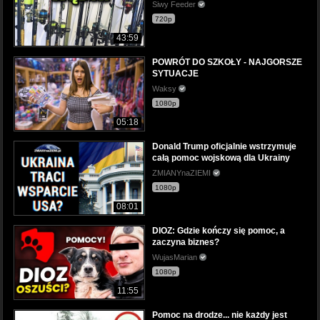
Siwy Feeder
720p
43:59
POWRÓT DO SZKOŁY - NAJGORSZE
SYTUACJE
Waksy
1080p
05:18
Donald Trump oficjalnie wstrzymuje
całą pomoc wojskową dla Ukrainy
ZMIANYnaZIEMI
1080p
08:01
DIOZ: Gdzie kończy się pomoc, a
zaczyna biznes?
WujasMarian
1080p
11:55
Pomoc na drodze... nie każdy jest