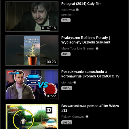
Fotograf (2014) Cały film
KinoSwiat
premium
720p
01:47:16
Praktyczne Roślinne Porady |
Wyciągnięty Brzydki Sukulent
Make Your Life Greener
480p
00:23
Poszukiwanie samochodu a
koronawirus | Porady OTOMOTO TV
otomoto
1080p
07:22
Bezwarunkowa pomoc #Film Widza
#32
Polscy Kierowcy
1080p