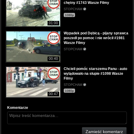
chętny #1743 Wasze Filmy
STOPCHAM
1080p
01:00
Wypadek pod Dębicą - pijany sprawca
poszedł po pomoc i nie wrócił #1981
Wasze Filmy
STOPCHAM
00:40
Chcieli pomóc starszemu Panu - auto
wylądowało na słupie #1098 Wasze
Filmy
STOPCHAM
1080p
00:47
Komentarze
Zamieść komentarz