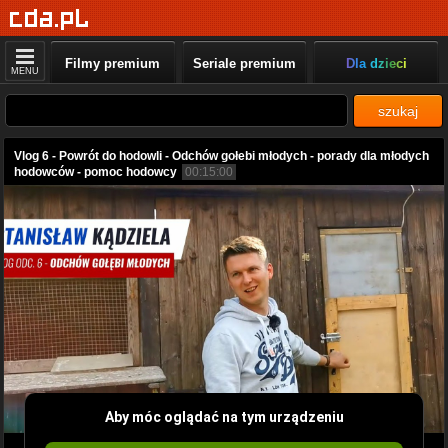
Filmy premium
Seriale premium
Dla dzieci
MENU
szukaj
Vlog 6 - Powrót do hodowli - Odchów gołebi młodych - porady dla młodych
hodowców - pomoc hodowcy
00:15:00
Aby móc oglądać na tym urządzeniu