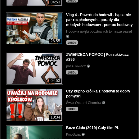
1080p
04:53
Vlog 4 - Powrót do hodowli - Łączenie
par rozpłodowych - porady dla
młodych hodowców - pomoc hodowcy
Hodowla gołębi pocztowych to nasza pasja!
26:55
1080p
ZWIERZĘCA POMOC | Poszukiwacz
#396
poszukiwacz
1080p
04:53
Czy kupno królika z hodowli to dobry
pomysł?
Świat Oczami Chomika
1080p
18:34
Boże Ciało (2019) Cały film PL
KinoSwiat