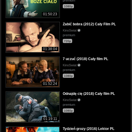
premium
1080p
01:50:23
Zabić bobra (2012) Cały Film PL
KinoSwiat
premium
720p
01:38:04
7 uczuć (2018) Cały film PL
KinoSwiat
premium
1080p
01:52:24
Odnajdę cię (2018) Cały film PL
KinoSwiat
premium
1080p
01:19:11
Tydzień grozy (2016) Lektor PL