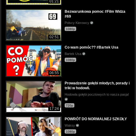
01:21
Bezwarunkowa pomoc #Film Widza
#69
Polscy Kierowcy
1080p
02:51
Co wam pomóc?? #Bartek Usa
Bartek Usa
1080p
06:55
Prowadzenie gołębi młodych, porady i
triki w hodowli.
Hodowla gołębi pocztowych to nasza pasja!
720p
17:24
POWRÓT DO NORMALNEJ SZKOŁY
Waksy
1080p