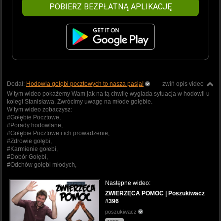
POBIERZ BEZPŁATNĄ APLIKACJĘ
Dodał:
Hodowla gołębi pocztowych to nasza pasja!
zwiń opis video
W tym wideo pokażemy Wam jak na tą chwilę wyglada sytuacja w hodowli u
kolegi Stanisława. Zwrócimy uwagę na młode gołębie.
W tym wideo zobaczysz:
#Gołębie Pocztowe,
#Porady hodowlane,
#Gołębie Pocztowe i ich prowadzenie,
#Zdrowie gołębi,
#Karmienie gołebi,
#Dobór Gołębi,
#Odchów gołębi młodych,
Następne wideo:
ZWIERZĘCA POMOC | Poszukiwacz
#396
poszukiwacz