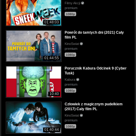
Filmy Akcji
premium
1080p
01:48:03
Powrót do tamtych dni (2021) Cały
film PL
KinoSwiat
premium
1080p
01:44:55
Porucznik Kabura Odcinek 9 (Cyber
Tusk)
Kabura
premium
1080p
10:40
Człowiek z magicznym pudełkiem
(2017) Cały film PL
KinoSwiat
premium
1080p
01:40:44