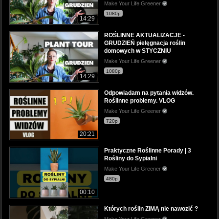
Make Your Life Greener
1080p
14:29
ROŚLINNE AKTUALIZACJE -
GRUDZIEŃ pielęgnacja roślin
domowych w STYCZNIU
Make Your Life Greener
1080p
14:29
Odpowiadam na pytania widzów.
Roślinne problemy. VLOG
Make Your Life Greener
720p
20:21
Praktyczne Roślinne Porady | 3
Rośliny do Sypialni
Make Your Life Greener
480p
00:10
Których roślin ZIMĄ nie nawozić ?
Make Your Life Greener