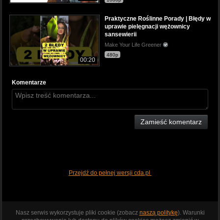
Praktyczne Roślinne Porady | Błędy w
uprawie pielęgnacji wężownicy
sansewierii
Make Your Life Greener
480p
00:20
Komentarze
Zamieść komentarz
Przejdź do pełnej wersji cda.pl
Nasz serwis wykorzystuje pliki cookie (zobacz
naszą politykę
). Warunki