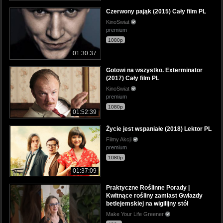
Czerwony pająk (2015) Cały film PL
KinoSwiat
premium
1080p
01:30:37
Gotowi na wszystko. Exterminator
(2017) Cały film PL
KinoSwiat
premium
1080p
01:52:39
Życie jest wspaniałe (2018) Lektor PL
Filmy Akcji
premium
1080p
01:37:09
Praktyczne Roślinne Porady |
Kwitnące rośliny zamiast Gwiazdy
betlejemskiej na wigilijny stół
Make Your Life Greener