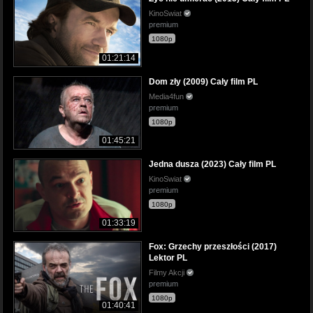
KinoSwiat
premium
1080p
01:21:14
Dom zły (2009) Cały film PL
Media4fun
premium
1080p
01:45:21
Jedna dusza (2023) Cały film PL
KinoSwiat
premium
1080p
01:33:19
Fox: Grzechy przeszłości (2017)
Lektor PL
Filmy Akcji
premium
1080p
01:40:41