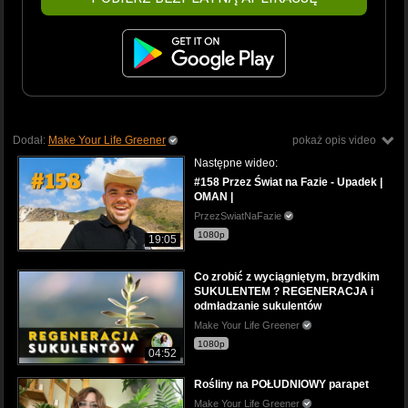
Dodał:
Make Your Life Greener
pokaż opis video
Następne wideo:
#158 Przez Świat na Fazie - Upadek |
OMAN |
PrzezSwiatNaFazie
1080p
19:05
Co zrobić z wyciągniętym, brzydkim
SUKULENTEM ? REGENERACJA i
odmładzanie sukulentów
Make Your Life Greener
1080p
04:52
Rośliny na POŁUDNIOWY parapet
Make Your Life Greener