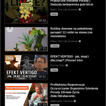
Praktyczne Roślinne Porady |
Gwiazda betlejemska gubi liście
Make Your Life Greener
480p
00:33
Rośliny domowe na południowy
parapet! 12 roślin na słoneczne
stanowiska
Make Your Life Greener
1080p
07:15
EFEKT VERTIGO - jak, skąd i
dlaczego? | Poznać kino
Poznać Kino
720p
06:52
Profilaktyka Regeneracja
Oczyszczanie Organizmu Szkolenia
Porady Zdrowia Życia
Zioła Odrabacanie.
Aliaksandr Haretski
07:19
1080p