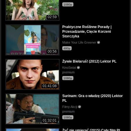
1080p
02:59
Praktyczne Roślinne Porady |
Przesadzanie, Cięcie Korzeni
Storczyka
Make Your Life Greener
480p
00:56
Żywie Biełaruś! (2012) Lektor PL
KinoSwiat
premium
1080p
01:41:08
Surinam: Gra o władzę (2020) Lektor
PL
Filmy Akcji
premium
1080p
01:32:01
Żyć nie umierać (2015) Cały film PL