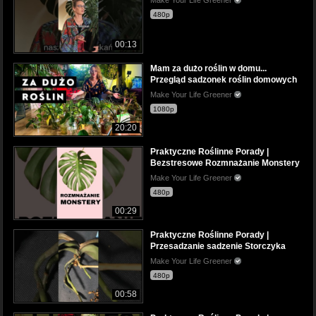
480p
00:13
Mam za dużo roślin w domu...
Przegląd sadzonek roślin domowych
Make Your Life Greener
1080p
20:20
Praktyczne Roślinne Porady |
Bezstresowe Rozmnażanie Monstery
Make Your Life Greener
480p
00:29
Praktyczne Roślinne Porady |
Przesadzanie sadzenie Storczyka
Make Your Life Greener
480p
00:58