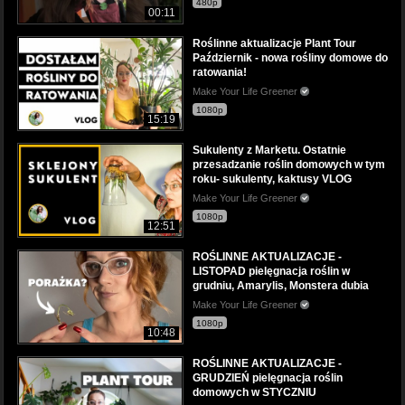
480p
00:11
Roślinne aktualizacje Plant Tour
Październik - nowa rośliny domowe do
ratowania!
Make Your Life Greener
1080p
15:19
Sukulenty z Marketu. Ostatnie
przesadzanie roślin domowych w tym
roku- sukulenty, kaktusy VLOG
Make Your Life Greener
1080p
12:51
ROŚLINNE AKTUALIZACJE -
LISTOPAD pielęgnacja roślin w
grudniu, Amarylis, Monstera dubia
Make Your Life Greener
1080p
10:48
ROŚLINNE AKTUALIZACJE -
GRUDZIEŃ pielęgnacja roślin
domowych w STYCZNIU