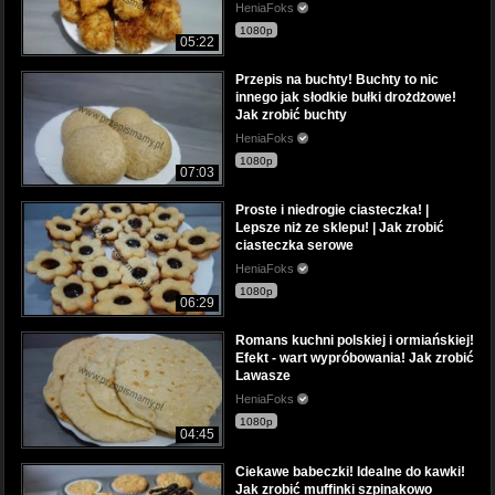
HeniaFoks
1080p
05:22
Przepis na buchty! Buchty to nic
innego jak słodkie bułki drożdżowe!
Jak zrobić buchty
HeniaFoks
1080p
07:03
Proste i niedrogie ciasteczka! |
Lepsze niż ze sklepu! | Jak zrobić
ciasteczka serowe
HeniaFoks
1080p
06:29
Romans kuchni polskiej i ormiańskiej!
Efekt - wart wypróbowania! Jak zrobić
Lawasze
HeniaFoks
1080p
04:45
Ciekawe babeczki! Idealne do kawki!
Jak zrobić muffinki szpinakowo