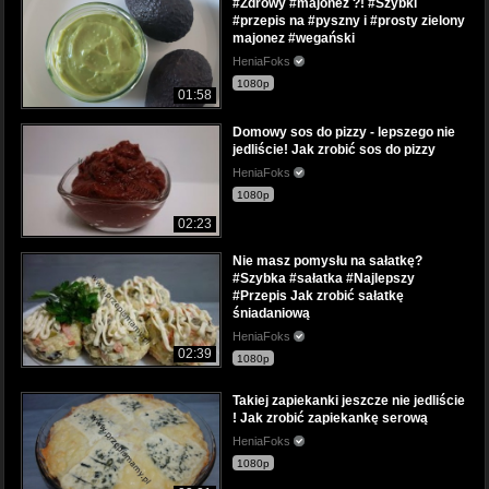
#Zdrowy #majonez ?! #Szybki
#przepis na #pyszny i #prosty zielony
majonez #wegański
HeniaFoks
1080p
01:58
Domowy sos do pizzy - lepszego nie
jedliście! Jak zrobić sos do pizzy
HeniaFoks
1080p
02:23
Nie masz pomysłu na sałatkę?
#Szybka #sałatka #Najlepszy
#Przepis Jak zrobić sałatkę
śniadaniową
HeniaFoks
02:39
1080p
Takiej zapiekanki jeszcze nie jedliście
! Jak zrobić zapiekankę serową
HeniaFoks
1080p