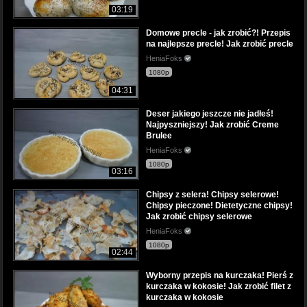
03:19
Domowe precle - jak zrobić?! Przepis
na najlepsze precle! Jak zrobić precle
HeniaFoks
1080p
04:31
Deser jakiego jeszcze nie jadłeś!
Najpyszniejszy! Jak zrobić Creme
Brulee
HeniaFoks
1080p
03:16
Chipsy z selera! Chipsy selerowe!
Chipsy pieczone! Dietetyczne chipsy!
Jak zrobić chipsy selerowe
HeniaFoks
1080p
02:44
Wyborny przepis na kurczaka! Pierś z
kurczaka w kokosie! Jak zrobić filet z
kurczaka w kokosie