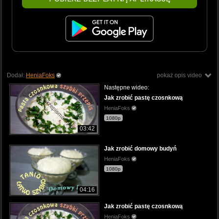
Dodał:
HeniaFoks
pokaż opis video
Następne wideo:
Jak zrobić pastę czosnkową
HeniaFoks
1080p
03:42
Jak zrobić domowy budyń
HeniaFoks
1080p
04:16
Jak zrobić pastę czosnkową
HeniaFoks