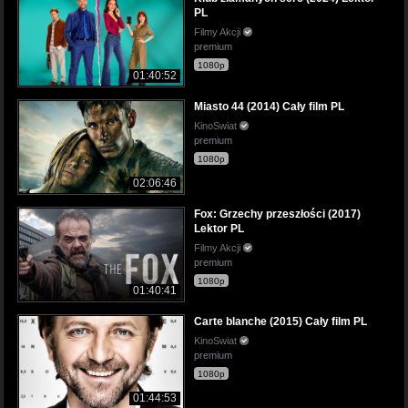
PL
Filmy Akcji
premium
1080p
01:40:52
Miasto 44 (2014) Cały film PL
KinoSwiat
premium
1080p
02:06:46
Fox: Grzechy przeszłości (2017)
Lektor PL
Filmy Akcji
premium
1080p
01:40:41
Carte blanche (2015) Cały film PL
KinoSwiat
premium
1080p
01:44:53