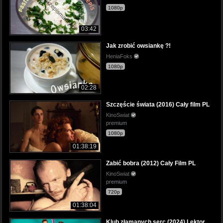
1080p
03:42
Jak zrobić owsiankę ?!
HeniaFoks
1080p
02:28
Szczęście świata (2016) Cały film PL
KinoSwiat
premium
1080p
01:38:19
Zabić bobra (2012) Cały Film PL
KinoSwiat
premium
720p
01:38:04
Klub złamanych serc (2024) Lektor