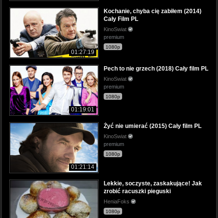
Kochanie, chyba cię zabiłem (2014)
Cały Film PL
KinoSwiat
premium
1080p
01:27:19
Pech to nie grzech (2018) Cały film PL
KinoSwiat
premium
1080p
01:19:01
Żyć nie umierać (2015) Cały film PL
KinoSwiat
premium
1080p
01:21:14
Lekkie, soczyste, zaskakujące! Jak
zrobić racuszki pieguski
HeniaFoks
1080p