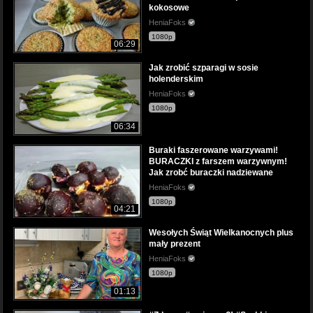
kokosowe
HeniaFoks
1080p
06:29
Jak zrobić szparagi w sosie
holenderskim
HeniaFoks
1080p
06:34
Buraki faszerowane warzywami!
BURACZKI z farszem warzywnym!
Jak zrobć buraczki nadziewane
HeniaFoks
1080p
04:21
Wesołych Świąt Wielkanocnych plus
mały prezent
HeniaFoks
1080p
01:13