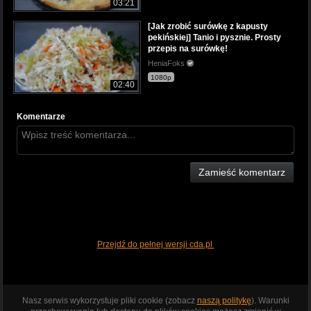
03:21
[Jak zrobić surówkę z kapusty
pekińskiej] Tanio i pysznie. Prosty
przepis na surówkę!
HeniaFoks
1080p
02:40
Komentarze
Zamieść komentarz
Przejdź do pełnej wersji cda.pl
Nasz serwis wykorzystuje pliki cookie (zobacz
naszą politykę
). Warunki